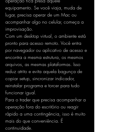
operação fica presa àquele 
equipamento. Se você viaja, muda de 
lugar, precisa operar de um Mac ou 
acompanhar algo no celular, começa a 
improvisação.
Com um desktop virtual, o ambiente está 
pronto para 
acesso remoto
. Você entra 
por navegador ou aplicativo de acesso e 
encontra a mesma estrutura, os mesmos 
arquivos, as mesmas plataformas. Isso 
reduz atrito e evita aquela bagunça de 
copiar setup, sincronizar indicador, 
reinstalar programa e torcer para tudo 
funcionar igual.
Para o trader que precisa acompanhar a 
operação fora do escritório ou reagir 
rápido a uma contingência, isso é muito 
mais do que conveniência. É 
continuidade.