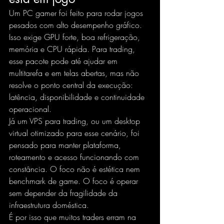
Um PC gamer foi feito para rodar jogos 
pesados com alto desempenho gráfico. 
Isso exige GPU forte, boa refrigeração, 
memória e CPU rápida. Para trading, 
esse pacote pode até ajudar em 
multitarefa e em telas abertas, mas não 
resolve o ponto central da execução: 
latência, disponibilidade e continuidade 
operacional.
Já um VPS para trading, ou um desktop 
virtual otimizado para esse cenário, foi 
pensado para manter plataforma, 
roteamento e acesso funcionando com 
constância. O foco não é estética nem 
benchmark de game. O foco é operar 
sem depender da fragilidade da 
infraestrutura doméstica.
É por isso que muitos traders erram na 