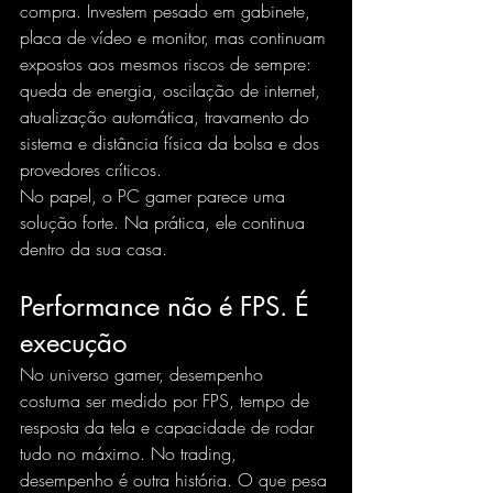
compra. Investem pesado em gabinete, 
placa de vídeo e monitor, mas continuam 
expostos aos mesmos riscos de sempre: 
queda de energia, oscilação de internet, 
atualização automática, travamento do 
sistema e distância física da bolsa e dos 
provedores críticos.
No papel, o PC gamer parece uma 
solução forte. Na prática, ele continua 
dentro da sua casa.
Performance não é FPS. É 
execução
No universo gamer, desempenho 
costuma ser medido por FPS, tempo de 
resposta da tela e capacidade de rodar 
tudo no máximo. No trading, 
desempenho é outra história. O que pesa 