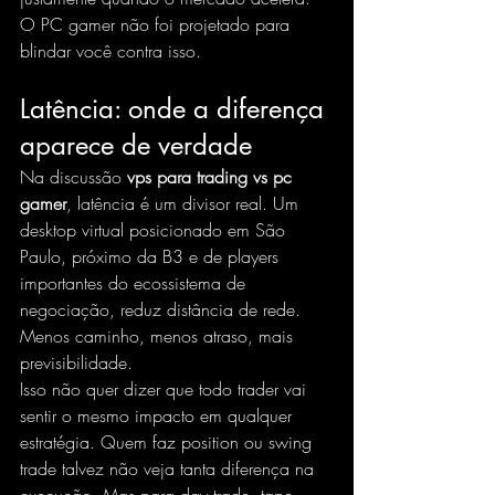
O PC gamer não foi projetado para 
blindar você contra isso.
Latência: onde a diferença 
aparece de verdade
Na discussão 
vps para trading vs pc 
gamer
, latência é um divisor real. Um 
desktop virtual posicionado em São 
Paulo, 
próximo da B3
 e de players 
importantes do ecossistema de 
negociação, reduz distância de rede. 
Menos caminho, menos atraso, mais 
previsibilidade.
Isso não quer dizer que todo trader vai 
sentir o mesmo impacto em qualquer 
estratégia. Quem faz position ou swing 
trade talvez não veja tanta diferença na 