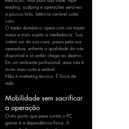
execução. Mas para day trade, tape 
reading, scalping e operações sensíveis 
a poucos ticks, latência variável custa 
caro.
O trader doméstico opera com um trajeto 
maior e mais sujeito a interferência. Sua 
ordem sai da sua casa, passa pela sua 
operadora, enfrenta a qualidade da rota 
disponível e só então chega ao destino. 
Em um ambiente profissional, essa rota é 
muito mais curta e estável.
Não é marketing técnico. É física de 
rede.
Mobilidade sem sacrificar 
a operação
Outro ponto que pesa contra o PC 
gamer é a dependência física. A 