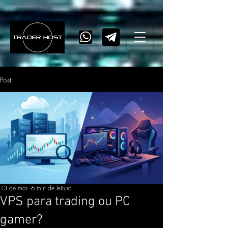
Post
13 de mar.
6 min de leitura
VPS para trading ou PC
gamer?