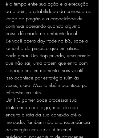
é o tempo entre sua ação e a execução 
da ordem, a estabilidade da conexão ao 
longo do pregão e a capacidade de 
continuar operando quando alguma 
coisa dá errado no ambiente local.
Se você opera day trade na B3, sabe o 
tamanho do prejuízo que um atraso 
pode gerar. Um stop pulado, uma parcial 
que não sai, uma ordem que entra 
com 
slippage
 em um momento mais volátil. 
Isso acontece por estratégia ruim às 
vezes, claro. Mas também acontece por 
infraestrutura ruim.
Um PC gamer pode processar sua 
plataforma com folga, mas ele não 
encurta a rota da sua conexão até o 
mercado. Também não cria redundância 
de energia nem substitui internet 
residencial por estrutura de datacenter. 