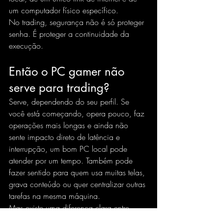
um computador físico específico.
No trading, segurança não é só proteger 
senha. É proteger a continuidade da 
execução.
Então o PC gamer não 
serve para trading?
Serve, dependendo do seu perfil. Se 
você está começando, opera pouco, faz 
operações mais longas e ainda não 
sente impacto direto de latência e 
interrupção, um bom PC local pode 
atender por um tempo. Também pode 
fazer sentido para quem usa muitas telas, 
grava conteúdo ou quer centralizar outras 
tarefas na mesma máquina.
Mas existe uma diferença clara entre 
"funcionar" e "ser competitivo". Um PC 