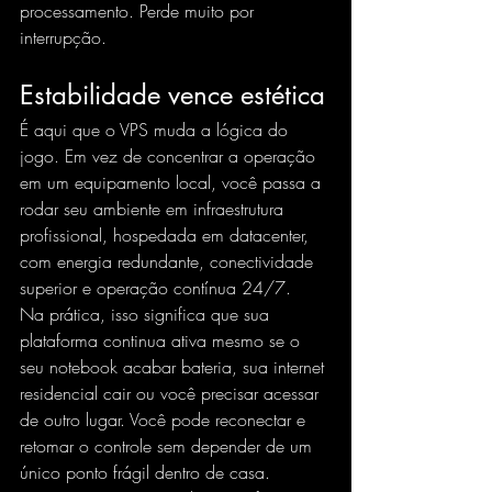
processamento. Perde muito por 
interrupção.
Estabilidade vence estética
É aqui que o VPS muda a lógica do 
jogo. Em vez de concentrar a operação 
em um equipamento local, você passa a 
rodar seu ambiente em infraestrutura 
profissional, hospedada em datacenter, 
com energia redundante, conectividade 
superior e operação contínua 24/7.
Na prática, isso significa que sua 
plataforma continua ativa mesmo se o 
seu notebook acabar bateria, sua internet 
residencial cair ou você precisar acessar 
de outro lugar. Você pode reconectar e 
retomar o controle sem depender de um 
único ponto frágil dentro de casa.