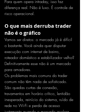
Para quem opera intraday, isso faz 
diferença real. Não é luxo. É controle de 
risco operacional.
O que mais derruba trader 
não é o gráfico
Vamos ser diretos: o mercado já é difícil 
o bastante. Você ainda quer disputar 
execução com internet de bairro, 
roteador doméstico e estabilizador velho? 
Definitivamente esse não é um mercado 
para amadores.
Os problemas mais comuns do trader 
comum não têm nada de sofisticado. 
São quedas curtas de conexão, 
travamentos em horário crítico, lentidão 
inesperada, reinício do sistema, ruído de 
rede no Wi-Fi e perda de acesso 
justamente quando o mercado acelera. 