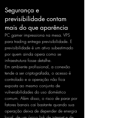
Segurança e 
previsibilidade contam 
mais do que aparência
PC gamer impressiona na mesa. VPS 
para trading entrega previsibilidade. E 
previsibilidade é um ativo subestimado 
por quem ainda opera como se 
infraestrutura fosse detalhe.
Em ambiente profissional, a conexão 
tende a ser criptografada, o acesso é 
controlado e a operação não fica 
exposta ao mesmo conjunto de 
vulnerabilidades do uso doméstico 
comum. Além disso, o risco de parar por 
fatores banais cai bastante quando sua 
operação deixa de depender de energia 
local, de um único link de internet e de 