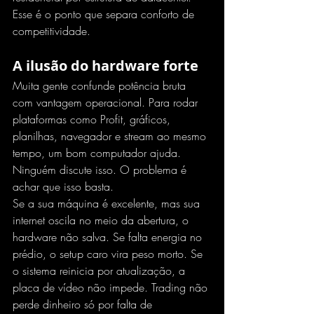
Esse é o ponto que separa conforto de 
competitividade.
A ilusão do hardware forte
Muita gente confunde potência bruta 
com vantagem operacional. Para rodar 
plataformas como Profit, gráficos, 
planilhas, navegador e stream ao mesmo 
tempo, um bom computador ajuda. 
Ninguém discute isso. O problema é 
achar que isso basta.
Se a sua máquina é excelente, mas sua 
internet oscila no meio da abertura, o 
hardware não salva. Se falta energia no 
prédio, o setup caro vira peso morto. Se 
o sistema reinicia por atualização, a 
placa de vídeo não impede. Trading não 
perde dinheiro só por falta de 