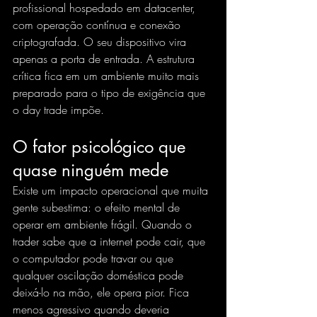
profissional hospedado em datacenter, 
com operação contínua e conexão 
criptografada. O seu dispositivo vira 
apenas a porta de entrada. A estrutura 
crítica fica em um ambiente muito mais 
preparado para o tipo de exigência que 
o day trade impõe.
O fator psicológico que 
quase ninguém mede
Existe um impacto operacional que muita 
gente subestima: o efeito mental de 
operar em ambiente frágil. Quando o 
trader sabe que a internet pode cair, que 
o computador pode travar ou que 
qualquer oscilação doméstica pode 
deixá-lo na mão, ele opera pior. Fica 
menos agressivo quando deveria 