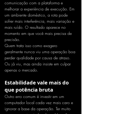
comunicação com a plataforma e 
melhorar a experiência de execução. Em 
um ambiente doméstico, a rota pode 
sofrer mais interferência, mais variação e 
mais ruído. O resultado aparece no 
momento em que você mais precisa de 
precisão.
Quem trata isso como exagero 
geralmente nunca viu uma operação boa 
perder qualidade por causa de atraso. 
Ou já viu, mas ainda insiste em culpar 
apenas o mercado.
Estabilidade vale mais do 
que potência bruta
Outro erro comum é investir em um 
computador local cada vez mais caro e 
ignorar a base da operação. Ter muito 