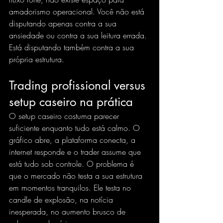
amadorismo operacional. Você não está 
disputando apenas contra a sua 
ansiedade ou contra a sua leitura errada. 
Está disputando também contra a sua 
própria estrutura.
Trading profissional versus 
setup caseiro na prática
O setup caseiro costuma parecer 
suficiente enquanto tudo está calmo. O 
gráfico abre, a plataforma conecta, a 
internet responde e o trader assume que 
está tudo sob controle. O problema é 
que o mercado não testa a sua estrutura 
em momentos tranquilos. Ele testa no 
candle de explosão, na notícia 
inesperada, no aumento brusco de 