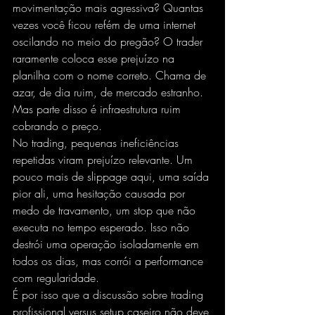
movimentação mais agressiva? Quantas 
vezes você ficou refém de uma internet 
oscilando no meio do pregão? O trader 
raramente coloca esse prejuízo na 
planilha com o nome correto. Chama de 
azar, de dia ruim, de mercado estranho. 
Mas parte disso é infraestrutura ruim 
cobrando o preço.
No trading, pequenas ineficiências 
repetidas viram prejuízo relevante. Um 
pouco mais de slippage aqui, uma saída 
pior ali, uma hesitação causada por 
medo de travamento, um stop que não 
executa no tempo esperado. Isso não 
destrói uma operação isoladamente em 
todos os dias, mas corrói a performance 
com regularidade.
É por isso que a discussão sobre trading 
profissional versus setup caseiro não deve 