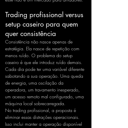
Trading profissional versus 
setup caseiro para quem 
quer consistência
Consistência não nasce apenas de 
estratégia. Ela nasce de repetição com 
menos ruído. O problema do setup 
caseiro é que ele introduz ruído demais. 
Cada dia pode ter uma variável diferente 
sabotando a sua operação. Uma queda 
de energia, uma oscilação da 
operadora, um travamento inesperado, 
um acesso remoto mal configurado, uma 
máquina local sobrecarregada.
No trading profissional, a proposta é 
eliminar essas distrações operacionais. 
Isso inclui manter a operação disponível 