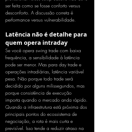
ser feita como se fosse conforto versus 
desconforto. A discussão correta é 
performance versus vulnerabilidade.
Latência não é detalhe
 para 
quem opera intraday
Se você opera swing trade com baixa 
frequência, a sensibilidade à latência 
pode ser menor. Mas para day trade e 
operações intradiárias, latência variável 
pesa. Não porque todo trade será 
decidido por alguns milissegundos, mas 
porque consistência de execução 
importa quando o mercado anda rápido.
Quando a infraestrutura está próxima dos 
principais pontos do ecossistema de 
negociação, a rota é mais curta e 
previsível. Isso tende a reduzir atraso na 