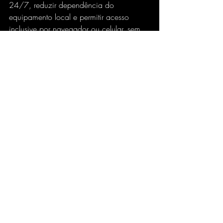
24/7, reduzir dependência do 
equipamento local e permitir acesso 
inclusive por navegador ou celular, sem 
transformar mobilidade em improviso. 
Para quem viaja, muda de lugar ou não 
quer ficar preso a um único computador, 
isso também pesa.
A vantagem real não está em parecer 
mais sofisticado. Está em continuar 
operando com previsibilidade quando 
outros setups começam a falhar.
Segurança e continuidade 
também entram na conta
Muita gente pensa em performance 
apenas como velocidade, mas 
segurança e continuidade fazem parte 
do mesmo pacote. Um ambiente 