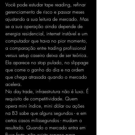
Você pode estudar tape reading, refinar 
gerenciamento de risco e passar meses 
ajustando a sua leitura de mercado. Mas 
se a sua operação ainda depende de 
energia residencial, internet instável e um 
computador que trava no pior momento, 
a comparação entre trading profissional 
versus setup caseiro deixa de ser teórica. 
Ela aparece no stop pulado, no 
slippage
que come o ganho do dia e na ordem 
que chega atrasada quando o mercado 
acelera.
No day trade, infraestrutura não é luxo. É 
requisito de competitividade. Quem 
opera mini índice, mini dólar ou ações 
na B3 sabe que alguns segundos - e em 
certos casos milissegundos - mudam o 
resultado. Quando o mercado entra em 
fluxo forte, não existe espaço para 