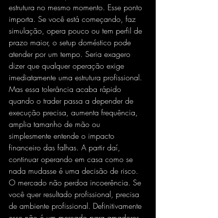
estrutura no mesmo momento. Esse ponto 
importa. Se você está começando, faz 
simulação, opera pouco ou tem perfil de 
prazo maior, o setup doméstico pode 
atender por um tempo. Seria exagero 
dizer que qualquer operação exige 
imediatamente uma estrutura profissional.
Mas essa tolerância acaba rápido 
quando o trader passa a depender de 
execução precisa, aumenta frequência, 
amplia tamanho de mão ou 
simplesmente entende o impacto 
financeiro das falhas. A partir daí, 
continuar operando em casa como se 
nada mudasse é uma decisão de risco.
O mercado não perdoa incoerência. Se 
você quer resultado profissional, precisa 
de ambiente profissional. Definitivamente 
esse não é um mercado para amadores.