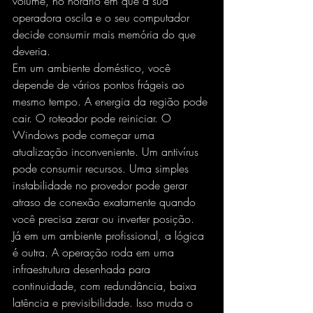
volume, no horário em que a sua 
operadora oscila e o seu computador 
decide consumir mais memória do que 
deveria.
Em um ambiente doméstico, você 
depende de vários pontos frágeis ao 
mesmo tempo. A energia da região pode 
cair. O roteador pode reiniciar. O 
Windows pode começar uma 
atualização inconveniente. Um antivírus 
pode consumir recursos. Uma simples 
instabilidade no provedor pode gerar 
atraso de conexão exatamente quando 
você precisa zerar ou inverter posição.
Já em um ambiente profissional, a lógica 
é outra. A operação roda em uma 
infraestrutura desenhada para 
continuidade, com redundância, baixa 
latência e previsibilidade. Isso muda o 