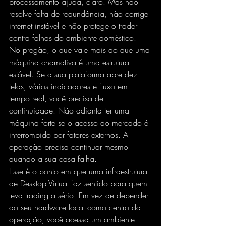
processamento ajuda, claro. Mas não 
resolve falta de redundância, não corrige 
internet instável e não protege o trader 
contra falhas do ambiente doméstico.
No pregão, o que vale mais do que uma 
máquina chamativa é uma estrutura 
estável. Se a sua plataforma abre dez 
telas, vários indicadores e fluxo em 
tempo real, você precisa de 
continuidade. Não adianta ter uma 
máquina forte se o acesso ao mercado é 
interrompido por fatores externos. A 
operação precisa continuar mesmo 
quando a sua casa falha.
Esse é o ponto em que uma infraestrutura 
de 
Desktop Virtual
 faz sentido para quem 
leva trading a sério. Em vez de depender 
do seu hardware local como centro da 
operação, você acessa um ambiente 