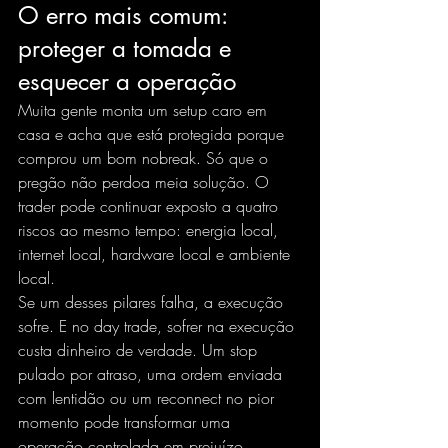
O erro mais comum: 
proteger a tomada e 
esquecer a operação
Muita gente monta um setup caro em 
casa e acha que está protegida porque 
comprou um bom nobreak. Só que o 
pregão não perdoa meia solução. O 
trader pode continuar exposto a quatro 
riscos ao mesmo tempo: energia local, 
internet local, hardware local e ambiente 
local.
Se um desses pilares falha, a execução 
sofre. E no day trade, sofrer na execução 
custa dinheiro de verdade. Um stop 
pulado por atraso, uma ordem enviada 
com lentidão ou um reconnect no pior 
momento pode transformar uma 
operação controlada em prejuízo 