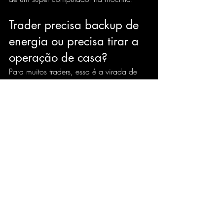
Trader precisa backup de 
energia ou precisa tirar a 
operação de casa?
Para muitos traders, essa é a virada de 
chave. O backup de energia doméstico 
tenta manter sua estrutura local viva por 
mais algum tempo. Já uma infraestrutura 
remota profissional reduz a dependência 
da estrutura local desde o início.
Não significa que nobreak seja inútil. 
Significa que ele atua em um nível menor 
de proteção. Se a sua meta é apenas 
não desligar tudo imediatamente, ele 
cumpre seu papel. Se a sua meta é 
operar com padrão profissional, reduzir 
risco operacional e melhorar consistência 