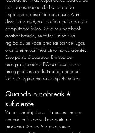
redundante. Não depende do padrão da 
rua, da oscilação do bairro ou do 
improviso do escritório de casa. Além 
disso, a operação não fica presa ao seu 
computador físico. Se o seu notebook 
acabar bateria, se faltar luz na sua 
região ou se você precisar sair de lugar, 
o ambiente continua ativo no datacenter.
Esse ponto é decisivo. Em vez de 
proteger apenas o PC da mesa, você 
protege a sessão de trading como um 
todo. A lógica muda completamente.
Quando o nobreak é 
suficiente
Vamos ser objetivos. Há casos em que 
um nobreak resolve boa parte do 
problema. Se você opera pouco, 