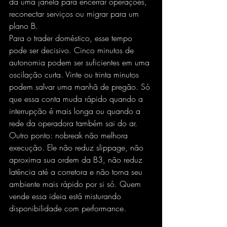
dá uma janela para encerrar operações, 
reconectar serviços ou migrar para um 
plano B.
Para o trader doméstico, esse tempo 
pode ser decisivo. Cinco minutos de 
autonomia podem ser suficientes em uma 
oscilação curta. Vinte ou trinta minutos 
podem salvar uma manhã de pregão. Só 
que essa conta muda rápido quando a 
interrupção é mais longa ou quando a 
rede da operadora também sai do ar.
Outro ponto: nobreak não melhora 
execução. Ele não 
reduz slippage
, não 
aproxima sua ordem da B3, não reduz 
latência até a corretora e não torna seu 
ambiente mais rápido por si só. Quem 
vende essa ideia está misturando 
disponibilidade com performance.