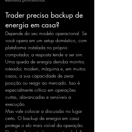
Trader precisa backup de 
energia em casa?
Depende do seu modelo operacional. Se 
você opera em um setup doméstico, com 
plataforma instalada no próprio 
computador, a resposta tende a ser sim. 
Uma queda de energia derruba monitor, 
roteador, modem, máquina e, em muitos 
casos, a sua capacidade de zerar 
posição ou reagir ao mercado. Isso é 
especialmente crítico em operações 
curtas, alavancadas e sensíveis a 
execução.
Mas vale colocar a discussão no lugar 
certo. O backup de energia em casa 
protege o elo mais visível da operação. 