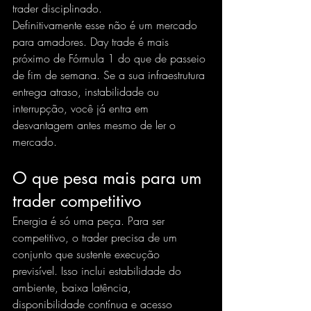
trader disciplinado.
Definitivamente esse não é um mercado 
para amadores. Day trade é mais 
próximo de Fórmula 1 do que de passeio 
de fim de semana. Se a sua infraestrutura 
entrega atraso, instabilidade ou 
interrupção, você já entra em 
desvantagem antes mesmo de ler o 
mercado.
O que pesa mais para um 
trader competitivo
Energia é só uma peça. Para ser 
competitivo, o trader precisa de um 
conjunto que sustente execução 
previsível. Isso inclui estabilidade do 
ambiente, baixa latência, 
disponibilidade contínua e acesso 