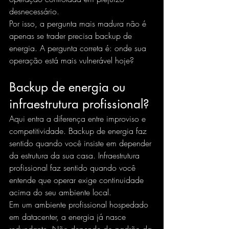
desnecessário.
Por isso, a pergunta mais madura não é 
apenas se trader precisa backup de 
energia. A pergunta correta é: onde sua 
operação está mais vulnerável hoje?
Backup de energia ou 
infraestrutura profissional?
Aqui entra a diferença entre improviso e 
competitividade. Backup de energia faz 
sentido quando você insiste em depender 
da estrutura da sua casa. Infraestrutura 
profissional faz sentido quando você 
entende que operar exige continuidade 
acima do seu ambiente local.
Em um ambiente profissional hospedado 
em datacenter, a energia já nasce 