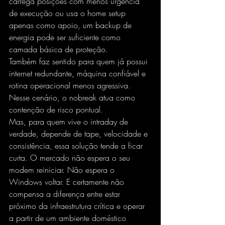
carrega posições com menos urgência 
de execução ou usa o home setup 
apenas como apoio, um backup de 
energia pode ser suficiente como 
camada básica de proteção.
Também faz sentido para quem já possui 
internet redundante, máquina confiável e 
rotina operacional menos agressiva. 
Nesse cenário, o nobreak atua como 
contenção de risco pontual.
Mas, para quem vive o intraday de 
verdade, depende de tape, velocidade e 
consistência, essa solução tende a ficar 
curta. O mercado não espera o seu 
modem reiniciar. Não espera o 
Windows voltar. E certamente não 
compensa a diferença entre estar 
próximo da infraestrutura crítica e operar 
a partir de um ambiente doméstico 