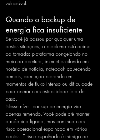
vulnerável.
Quando o backup de 
energia fica insuficiente
Se você já passou por qualquer uma 
destas situações, o problema está acima 
da tomada: plataforma congelando no 
meio da abertura, internet oscilando em 
horário de notícia, notebook aquecendo 
demais, execução piorando em 
momentos de fluxo intenso ou dificuldade 
para operar com estabilidade fora de 
casa.
Nesse nível, backup de energia vira 
apenas remendo. Você pode até manter 
a máquina ligada, mas continua com 
risco operacional espalhado em vários 
pontos. E risco espalhado é inimigo de 