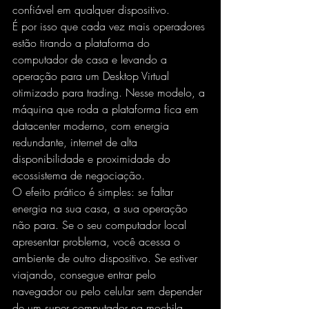
confiável em qualquer dispositivo.
É por isso que cada vez mais operadores 
estão tirando a plataforma do 
computador de casa e levando a 
operação para um 
Desktop Virtual
otimizado para trading. Nesse modelo, a 
máquina que roda a plataforma fica em 
datacenter moderno, com energia 
redundante, internet de alta 
disponibilidade e proximidade do 
ecossistema de negociação.
O efeito prático é simples: se faltar 
energia na sua casa, a sua operação 
não para. Se o seu computador local 
apresentar problema, você acessa o 
ambiente de outro dispositivo. Se estiver 
viajando, consegue entrar pelo 
navegador ou pelo celular sem depender 
de um super computador na mochila.