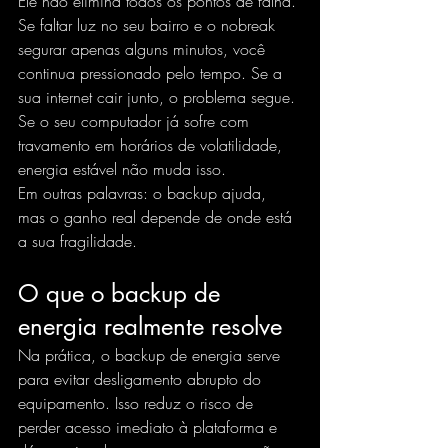
Ele não elimina todos os pontos de falha. 
Se faltar luz no seu bairro e o nobreak 
segurar apenas alguns minutos, você 
continua pressionado pelo tempo. Se a 
sua internet cair junto, o problema segue. 
Se o seu computador já sofre com 
travamento em horários de volatilidade, 
energia estável não muda isso.
Em outras palavras: o backup ajuda, 
mas o ganho real depende de onde está 
a sua fragilidade.
O que o backup de 
energia realmente resolve
Na prática, o backup de energia serve 
para evitar desligamento abrupto do 
equipamento. Isso reduz o risco de 
perder acesso imediato à plataforma e 