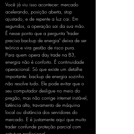
Você já viu isso acontecer: mercado 
acelerando, posição aberta, stop 
ajustado, e de repente a luz cai. Em 
segundos, a operação sai da sua mão. 
É nesse ponto que a pergunta "trader 
precisa backup de energia" deixa de ser 
teórica e vira gestão de risco pura.
Para quem opera day trade na B3, 
energia não é conforto. É continuidade 
operacional. Só que existe um detalhe 
importante: backup de energia sozinho 
não resolve tudo. Ele pode evitar que o 
seu computador desligue no meio do 
pregão, mas não corrige 
internet instável
, 
latência alta, travamento de máquina 
local ou distância dos servidores do 
mercado. E é justamente aqui que muito 
trader confunde proteção parcial com 
estrutura profissional.