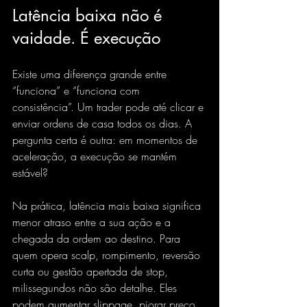
Latência baixa não é 
vaidade. É execução
Existe uma diferença grande entre 
“funciona” e “funciona com 
consistência”. Um trader pode até clicar e 
enviar ordens de casa todos os dias. A 
pergunta certa é outra: em momentos de 
aceleração, a execução se mantém 
estável?
Na prática, latência mais baixa significa 
menor atraso entre a sua ação e a 
chegada da ordem ao destino. Para 
quem opera scalp, rompimento, reversão 
curta ou gestão apertada de stop, 
milissegundos não são detalhe. Eles 
podem 
aumentar slippage
, piorar preço 