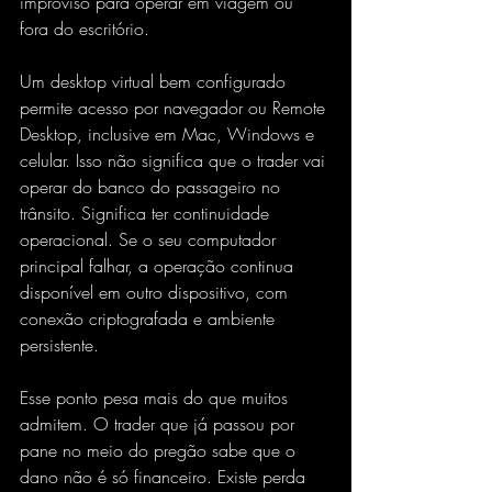
improviso para operar em viagem ou 
fora do escritório.
Um desktop virtual bem configurado 
permite acesso por navegador ou Remote 
Desktop, inclusive em Mac, Windows e 
celular. Isso não significa que o trader vai 
operar do banco do passageiro no 
trânsito. Significa ter continuidade 
operacional. Se o seu computador 
principal falhar, a operação continua 
disponível em outro dispositivo, com 
conexão criptografada e ambiente 
persistente.
Esse ponto pesa mais do que muitos 
admitem. O trader que já passou por 
pane no meio do pregão sabe que o 
dano não é só financeiro. Existe perda 