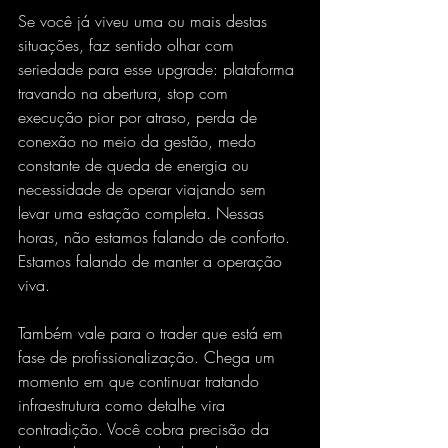
Se você já viveu uma ou mais destas 
situações, faz sentido olhar com 
seriedade para esse upgrade: plataforma 
travando na abertura, stop com 
execução pior
 por atraso, perda de 
conexão no meio da gestão, medo 
constante de queda de energia ou 
necessidade de operar viajando sem 
levar uma estação completa. Nessas 
horas, não estamos falando de conforto. 
Estamos falando de manter a operação 
viva.
Também vale para o trader que está em 
fase de profissionalização. Chega um 
momento em que continuar tratando 
infraestrutura como detalhe vira 
contradição. Você cobra precisão da 