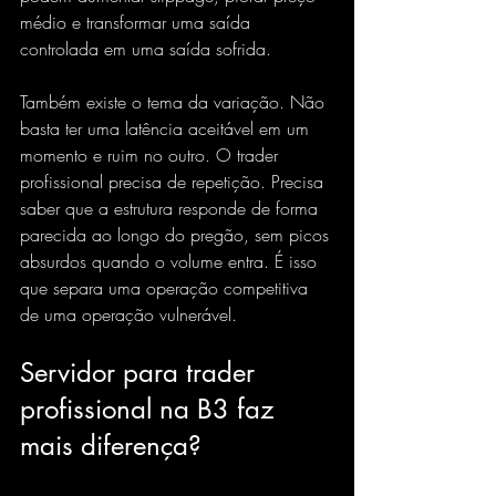
médio e transformar uma saída 
controlada em uma saída sofrida.
Também existe o tema da variação. Não 
basta ter uma latência aceitável em um 
momento e ruim no outro. O trader 
profissional precisa de repetição. Precisa 
saber que a estrutura responde de forma 
parecida ao longo do pregão, sem picos 
absurdos quando o volume entra. É isso 
que separa uma operação competitiva 
de uma operação vulnerável.
Servidor para trader 
profissional na B3 faz 
mais diferença?