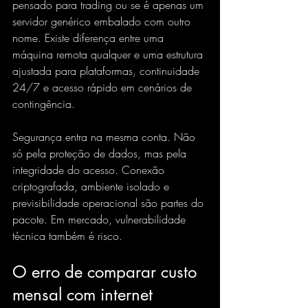
pensado para trading ou se é apenas um 
servidor genérico embalado com outro 
nome. Existe diferença entre uma 
máquina remota qualquer e uma estrutura 
ajustada para plataformas, continuidade 
24/7 e acesso rápido em cenários de 
contingência.
Segurança entra na mesma conta. Não 
só pela proteção de dados, mas pela 
integridade do acesso. Conexão 
criptografada, ambiente isolado e 
previsibilidade operacional são partes do 
pacote. Em mercado, vulnerabilidade 
técnica também é risco.
O erro de comparar custo 
mensal com internet 