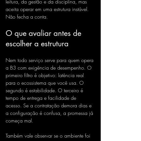
leitura, da gestão e da disciplina, mas 
aceita operar em uma estrutura instável. 
Não fecha a conta.
O que avaliar antes de 
escolher a estrutura
Nem todo serviço serve para quem opera 
a B3 com exigência de desempenho. O 
primeiro filtro é objetivo: latência real 
para o ecossistema que você usa. O 
segundo é estabilidade. O terceiro é 
tempo de entrega e facilidade de 
acesso. Se a contratação demora dias e 
a configuração é confusa, a promessa já 
começa mal.
Também vale observar se o ambiente foi 