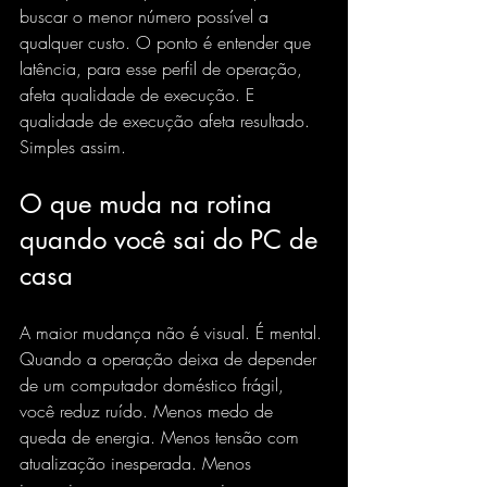
buscar o menor número possível a 
qualquer custo. O ponto é entender que 
latência, para esse perfil de operação, 
afeta qualidade de execução. E 
qualidade de execução afeta resultado. 
Simples assim.
O que muda na rotina 
quando você sai do PC de 
casa
A maior mudança não é visual. É mental. 
Quando a operação deixa de depender 
de um computador doméstico frágil, 
você reduz ruído. Menos medo de 
queda de energia. Menos tensão com 
atualização inesperada. Menos 