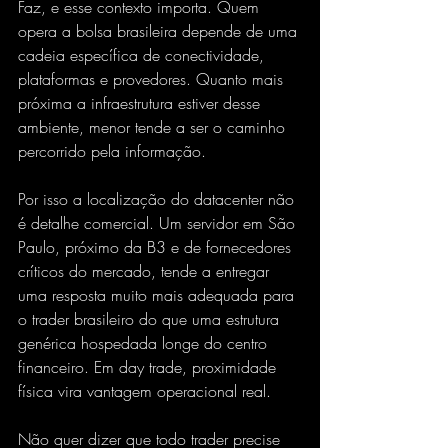
Faz, e esse contexto importa. Quem 
opera a bolsa brasileira depende de uma 
cadeia específica de conectividade, 
plataformas e provedores. Quanto mais 
próxima a infraestrutura estiver desse 
ambiente, menor tende a ser o caminho 
percorrido pela informação.
Por isso a localização do datacenter não 
é detalhe comercial. Um servidor em São 
Paulo, próximo da B3 e de fornecedores 
críticos do mercado, tende a entregar 
uma resposta muito mais adequada para 
o trader brasileiro do que uma estrutura 
genérica hospedada longe do centro 
financeiro. Em day trade, proximidade 
física vira vantagem operacional real.
Não quer dizer que todo trader precise 