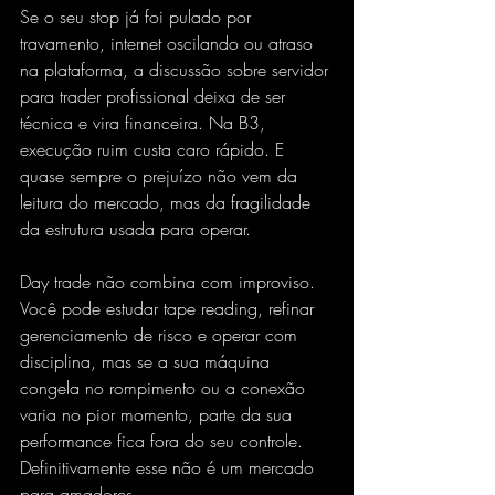
Se o seu stop já foi pulado por 
travamento, internet oscilando ou atraso 
na plataforma, a discussão sobre servidor 
para trader profissional deixa de ser 
técnica e vira financeira. Na B3, 
execução ruim custa caro rápido. E 
quase sempre o prejuízo não vem da 
leitura do mercado, mas da fragilidade 
da estrutura usada para operar.
Day trade não combina com improviso. 
Você pode estudar tape reading, refinar 
gerenciamento de risco e operar com 
disciplina, mas se a sua máquina 
congela no rompimento ou a conexão 
varia no pior momento, parte da sua 
performance fica fora do seu controle. 
Definitivamente esse não é um mercado 
para amadores.