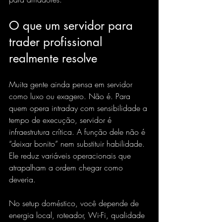
O que um servidor para 
trader profissional 
realmente resolve
Muita gente ainda pensa em servidor 
como luxo ou exagero. Não é. Para 
quem opera intraday com sensibilidade a 
tempo de execução, servidor é 
infraestrutura crítica. A função dele não é 
“deixar bonito” nem substituir habilidade. 
Ele reduz variáveis operacionais que 
atrapalham a ordem chegar como 
deveria.
No setup doméstico, você depende de 
energia local, roteador, Wi-Fi, qualidade 