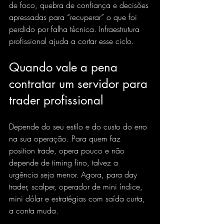
de foco, quebra de confiança e decisões 
apressadas para “recuperar” o que foi 
perdido por falha técnica. Infraestrutura 
profissional ajuda a cortar esse ciclo.
Quando vale a pena 
contratar um servidor para 
trader profissional
Depende do seu estilo e do custo do erro 
na sua operação. Para quem faz 
position trade, opera pouco e não 
depende de timing fino, talvez a 
urgência seja menor. Agora, para day 
trader, scalper, operador de mini índice, 
mini dólar e estratégias com saída curta, 
a conta muda.