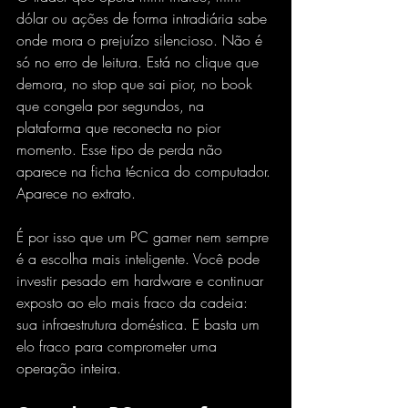
dólar ou ações de forma intradiária sabe 
onde mora o prejuízo silencioso. Não é 
só no erro de leitura. Está no clique que 
demora, no stop que sai pior, no book 
que congela por segundos, na 
plataforma que reconecta no pior 
momento. Esse tipo de perda não 
aparece na ficha técnica do computador. 
Aparece no extrato.
É por isso que um PC gamer nem sempre 
é a escolha mais inteligente. Você pode 
investir pesado em hardware e continuar 
exposto ao elo mais fraco da cadeia: 
sua infraestrutura doméstica. E basta um 
elo fraco para comprometer uma 
operação inteira.