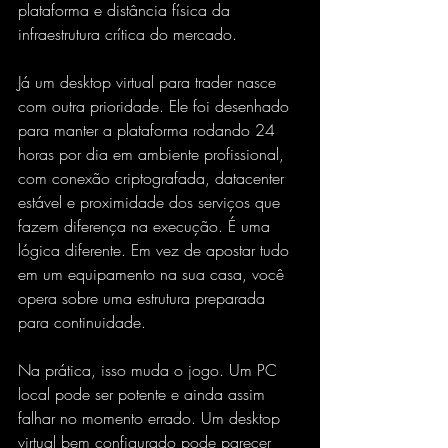
plataforma e distância física da 
infraestrutura crítica do mercado.
Já um desktop virtual para trader nasce 
com outra prioridade. Ele foi desenhado 
para manter a plataforma rodando 24 
horas por dia em ambiente profissional, 
com conexão criptografada, datacenter 
estável e proximidade dos serviços que 
fazem diferença na execução. É uma 
lógica diferente. Em vez de apostar tudo 
em um equipamento na sua casa, você 
opera sobre uma estrutura preparada 
para continuidade.
Na prática, isso muda o jogo. Um PC 
local pode ser potente e ainda assim 
falhar no momento errado. Um desktop 
virtual bem configurado pode parecer 