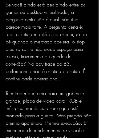
Se você ainda está decidindo entre pc 
gamer ou desktop virtual trader, a 
pergunta certa não é qual máquina 
parece mais forte. A pergunta certa é: 
qual estrutura mantém sua execução de 
pé quando o mercado acelera, o stop 
precisa sair e não existe espaço para 
atraso, travamento ou queda de 
conexão? No day trade da B3, 
performance não é estética de setup. É 
continuidade operacional.
Tem trader que olha para um gabinete 
grande, placa de vídeo cara, RGB e 
múltiplos monitores e sente que está 
montado para a guerra. Mas pregão não 
premia aparência. Premia execução. E 
execução depende menos de visual e 
mais de 
latência, estabilidade
, 