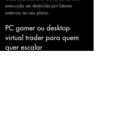
execução ser destruída por fatores 
externos ao seu plano.
PC gamer ou desktop 
virtual trader para quem 
quer escalar
Existe uma diferença clara entre operar e 
operar com ambição de consistência. 
Quem quer escalar tamanho, aumentar 
número de operações ou simplesmente 
reduzir ruído na execução precisa tratar 
infraestrutura como parte da estratégia.
Com o tempo, muitos traders percebem 
que o gargalo deixou de ser leitura de 
mercado e passou a ser operação mal 