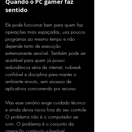
Quando o PC gamer faz 
sentido
Ele pode funcionar bem para quem faz 
operações mais espaçadas, usa poucos 
programas ao mesmo tempo e não 
depende tanto de execução 
extremamente sensível. Também pode ser 
aceitável para quem já possui 
redundância séria de internet
, nobreak 
confiável e disciplina para manter o 
ambiente enxuto, sem excesso de 
aplicativos concorrendo por recurso.
Mas esse cenário exige cuidado técnico 
e ainda deixa riscos fora do seu controle. 
O problema não é o computador ser 
ruim. O problema é o conjunto da 
operação continuar vulnerável.