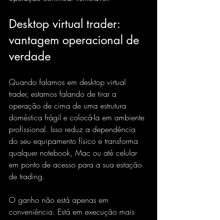
Desktop virtual trader: 
vantagem operacional de 
verdade
Quando falamos em desktop virtual 
trader, estamos falando de tirar a 
operação de cima de uma estrutura 
doméstica frágil e colocá-la em ambiente 
profissional. Isso reduz a dependência 
do seu equipamento físico e transforma 
qualquer notebook, Mac ou até celular
em ponto de acesso para a sua estação 
de trading.
O ganho não está apenas em 
conveniência. Está em execução mais 