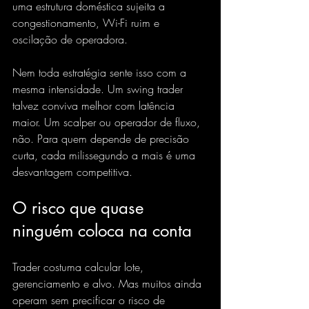
uma estrutura doméstica sujeita a 
congestionamento, Wi-Fi ruim e 
oscilação de operadora.
Nem toda estratégia sente isso com a 
mesma intensidade. Um swing trader 
talvez conviva melhor com latência 
maior. Um scalper ou operador de fluxo, 
não. Para quem depende de precisão 
curta, cada milissegundo a mais é uma 
desvantagem competitiva.
O risco que quase 
ninguém coloca na conta
Trader costuma calcular lote, 
gerenciamento e alvo. Mas muitos ainda 
operam sem precificar o risco de 