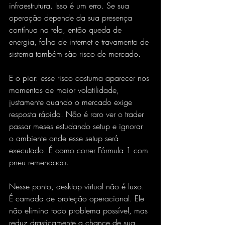
infraestrutura. Isso é um erro. Se sua 
operação depende da sua presença 
contínua na tela, então queda de 
energia, falha de internet e travamento de 
sistema também são risco de mercado.
E o pior: esse risco costuma aparecer nos 
momentos de maior volatilidade, 
justamente quando o mercado exige 
resposta rápida. Não é raro ver o trader 
passar meses estudando setup e ignorar 
o ambiente onde esse setup será 
executado. É como correr Fórmula 1 com 
pneu remendado.
Nesse ponto, desktop virtual não é luxo. 
É camada de proteção operacional. Ele 
não elimina todo problema possível, mas 
reduz drasticamente a chance de sua 