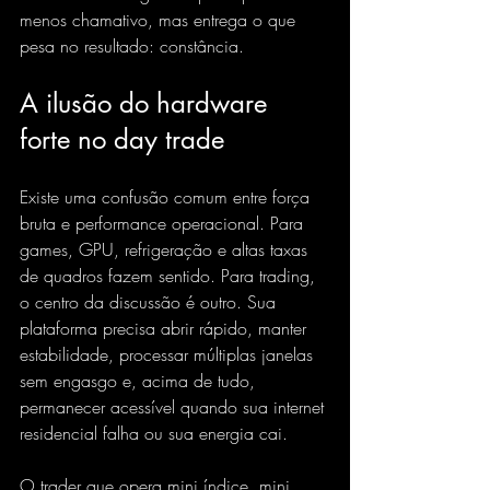
menos chamativo, mas entrega o que 
pesa no resultado: constância.
A ilusão do hardware 
forte no day trade
Existe uma confusão comum entre força 
bruta e performance operacional. Para 
games, GPU, refrigeração e altas taxas 
de quadros fazem sentido. Para trading, 
o centro da discussão é outro. Sua 
plataforma precisa abrir rápido, manter 
estabilidade, processar múltiplas janelas 
sem engasgo e, acima de tudo, 
permanecer acessível quando sua internet 
residencial falha ou sua energia cai.
O trader que opera mini índice, mini 