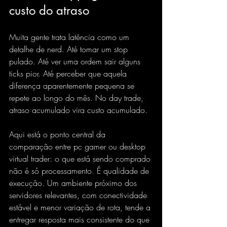
custo do atraso
Muita gente trata latência como um 
detalhe de nerd. Até tomar um stop 
pulado. Até ver uma ordem sair alguns 
ticks pior. Até perceber que aquela 
diferença aparentemente pequena se 
repete ao longo do mês. No day trade, 
atraso acumulado vira custo acumulado.
Aqui está o ponto central da 
comparação entre pc gamer ou desktop 
virtual trader: o que está sendo comprado 
não é só processamento. É qualidade de 
execução. Um ambiente próximo dos 
servidores relevantes, com conectividade 
estável e menor variação de rota, tende a 
entregar resposta mais consistente do que 