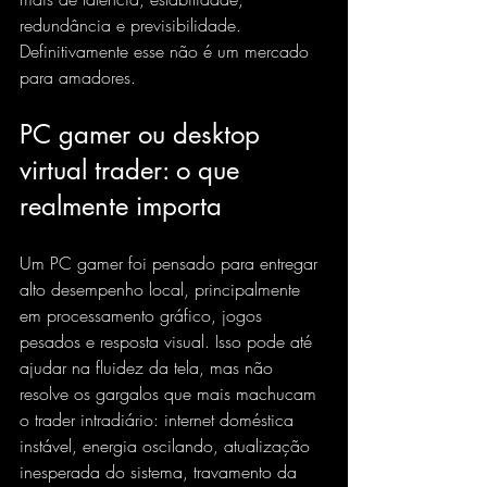
redundância e previsibilidade. 
Definitivamente esse não é um mercado 
para amadores.
PC gamer ou desktop 
virtual trader: o que 
realmente importa
Um PC gamer foi pensado para entregar 
alto desempenho local, principalmente 
em processamento gráfico, jogos 
pesados e resposta visual. Isso pode até 
ajudar na fluidez da tela, mas não 
resolve os gargalos que mais machucam 
o trader intradiário: internet doméstica 
instável, energia oscilando, atualização 
inesperada do sistema, travamento da 