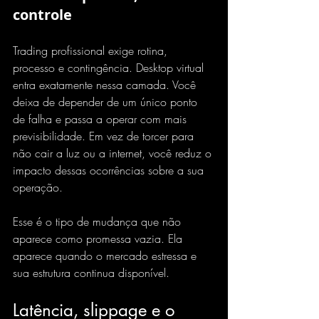
controle
Trading profissional exige rotina, 
processo e contingência. Desktop virtual 
entra exatamente nessa camada. Você 
deixa de depender de um único ponto 
de falha e passa a operar com mais 
previsibilidade. Em vez de torcer para 
não cair a luz ou a internet, você reduz o 
impacto dessas ocorrências sobre a sua 
operação.
Esse é o tipo de mudança que não 
aparece como promessa vazia. Ela 
aparece quando o mercado estressa e 
sua estrutura continua disponível.
Latência, slippage e o 