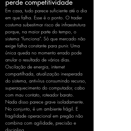
perde competitividade
Em casa, tudo parece suficiente até o dia 
em que falha. Esse é o ponto. O trader 
costuma subestimar risco de infraestrutura 
porque, na maior parte do tempo, o 
sistema “funciona”. Só que mercado não 
exige falha constante para punir. Uma 
única queda no momento errado pode 
anular o resultado de vários dias.
Oscilação de energia, internet 
compartilhada, atualização inesperada 
do sistema, antivírus consumindo recurso, 
superaquecimento do computador, cabo 
com mau contato, roteador barato. 
Nada disso parece grave isoladamente. 
No conjunto, é um ambiente frágil. E 
fragilidade operacional em pregão não 
combina com agilidade, precisão e 
disciplina.