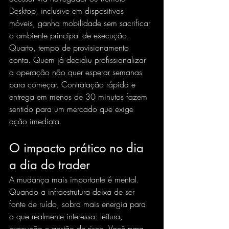
Desktop, inclusive em dispositivos 
móveis, ganha mobilidade sem sacrificar 
o ambiente principal de execução.
Quarto, tempo de provisionamento 
conta. Quem já decidiu profissionalizar 
a operação não quer esperar semanas 
para começar. Contratação rápida e 
entrega em menos de 30 minutos fazem 
sentido para um mercado que exige 
ação imediata.
O impacto prático no dia 
a dia do trader
A mudança mais importante é mental. 
Quando a infraestrutura deixa de ser 
fonte de ruído, sobra mais energia para 
o que realmente interessa: leitura, 
execução e gestão de risco. Você para 