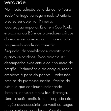
verdade
Nem toda solução vendida como “para 
trader” entrega vantagem real. O critério 
precisa ser objetivo. Primeiro, 
localização importa. Estar em São Paulo 
e próximo da B3 e de provedores críticos 
do ecossistema reduz caminho e ajuda 
na previsibilidade da conexão.
Segundo, disponibilidade importa tanto 
quanto velocidade. Não adianta ter 
desempenho excelente e cair no meio do 
pregão. Redundância de energia, rede e 
ambiente é parte do pacote. Trader não 
precisa de promessa bonita. Precisa de 
estrutura que continue funcionando.
Terceiro, acesso simples faz diferença. 
Uma solução profissional não pode criar 
fricção desnecessária. Se você consegue 
acessar via navegador ou Remote 