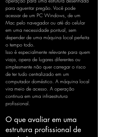
operação para uma estrutura desenhada 
para aguentar pregão. Você pode 
acessar de um PC Windows, 
de um 
Mac pelo navegador
 ou até do celular 
em uma necessidade pontual, sem 
depender de uma máquina local perfeita 
o tempo todo.
Isso é especialmente relevante para quem 
viaja, opera de lugares diferentes ou 
simplesmente não quer carregar o risco 
de ter tudo centralizado em um 
computador doméstico. A máquina local 
vira meio de acesso. A operação 
continua em uma infraestrutura 
profissional.
O que avaliar em uma 
estrutura profissional de 