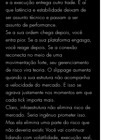
e a execução entrega outro trade. É aí 
que latência e estabilidade deixam de 
ser assunto técnico e passam a ser 
assunto de performance.
Se a sua ordem chega depois, você 
entra pior. Se a sua plataforma engasga, 
você reage depois. Se a conexão 
reconecta no meio de uma 
movimentação forte, seu gerenciamento 
de risco vira teoria. O slippage aumenta 
quando a sua estrutura não acompanha 
a velocidade do mercado. E isso se 
agrava justamente nos momentos em que 
cada tick importa mais.
Claro, infraestrutura não elimina risco de 
mercado. Seria ingênuo prometer isso. 
Mas ela elimina uma parte do risco que 
não deveria existir. Você vai continuar 
lidando com volatilidade, execução real, 