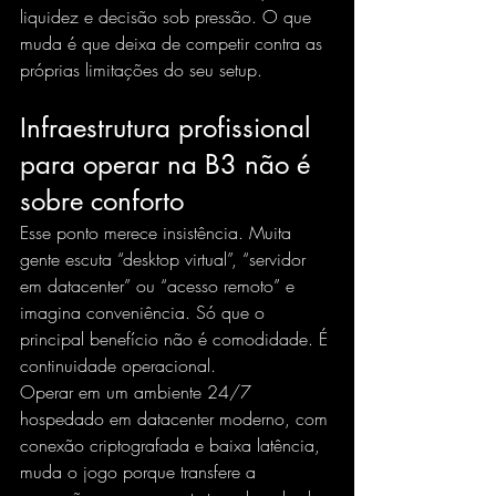
liquidez e decisão sob pressão. O que 
muda é que deixa de competir contra as 
próprias limitações do seu setup.
Infraestrutura profissional 
para operar na B3 não é 
sobre conforto
Esse ponto merece insistência. Muita 
gente escuta “
desktop virtual
”, “servidor 
em datacenter” ou “acesso remoto” e 
imagina conveniência. Só que o 
principal benefício não é comodidade. É 
continuidade operacional.
Operar em um ambiente 24/7 
hospedado em datacenter moderno, com 
conexão criptografada e baixa latência, 
muda o jogo porque transfere a 