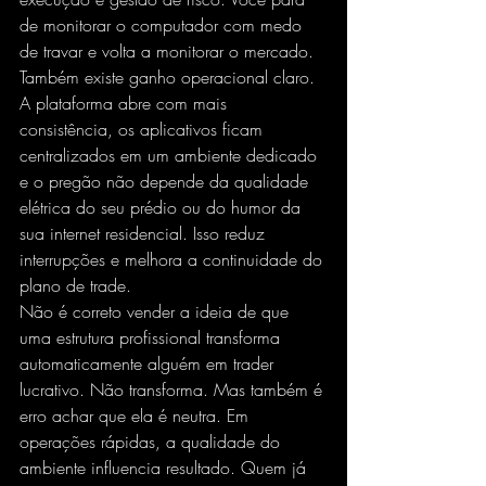
de monitorar o computador com medo 
de travar e volta a monitorar o mercado.
Também existe ganho operacional claro. 
A plataforma abre com mais 
consistência, os aplicativos ficam 
centralizados em um ambiente dedicado 
e o pregão não depende da qualidade 
elétrica do seu prédio ou do humor da 
sua internet residencial. Isso reduz 
interrupções e melhora a continuidade do 
plano de trade.
Não é correto vender a ideia de que 
uma estrutura profissional transforma 
automaticamente alguém em trader 
lucrativo. Não transforma. Mas também é 
erro achar que ela é neutra. Em 
operações rápidas, a qualidade do 
ambiente influencia resultado. Quem já 