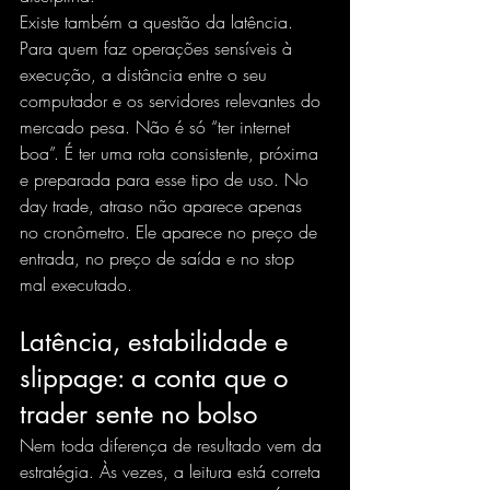
Existe também 
a questão da latência
. 
Para quem faz operações sensíveis à 
execução, a distância entre o seu 
computador e os servidores relevantes do 
mercado pesa. Não é só “ter internet 
boa”. É ter uma rota consistente, próxima 
e preparada para esse tipo de uso. No 
day trade, atraso não aparece apenas 
no cronômetro. Ele aparece no preço de 
entrada, no preço de saída e no stop 
mal executado.
Latência, estabilidade e 
slippage: a conta que o 
trader sente no bolso
Nem toda diferença de resultado vem da 
estratégia. Às vezes, a leitura está correta 