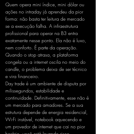
Quem opera mini índice, mini dólar ou 
ações no intraday já aprendeu da pior 
forma: não basta ter leitura de mercado 
se a execução falha. A infraestrutura 
profissional para operar na B3 entra 
exatamente nesse ponto. Ela não é luxo, 
nem conforto. É parte da operação. 
Quando o stop atrasa, a plataforma 
congela ou a internet oscila no meio do 
candle, o problema deixa de ser técnico 
e vira financeiro.
Day trade é um ambiente de disputa por 
milissegundos, estabilidade e 
continuidade. Definitivamente, esse não é 
um mercado para amadores. Se a sua 
estrutura depende de energia residencial, 
Wi-Fi instável, notebook aquecendo e 
um provedor de internet que cai no pior 
horário, você está levando risco 