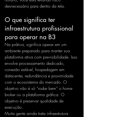
desnecessário para dentro da tela.
O que significa ter 
infraestrutura profissional 
para operar na B3
Na prática, significa operar em um 
ambiente preparado para manter sua 
plataforma ativa com previsibilidade. Isso 
envolve processamento dedicado, 
conexão estável, hospedagem em 
datacenter, redundância e proximidade 
com o ecossistema do mercado. O 
objetivo não é só “rodar bem” o home 
broker ou a plataforma gráfica. O 
objetivo é preservar qualidade de 
execução.
Muita gente ainda trata infraestrutura 