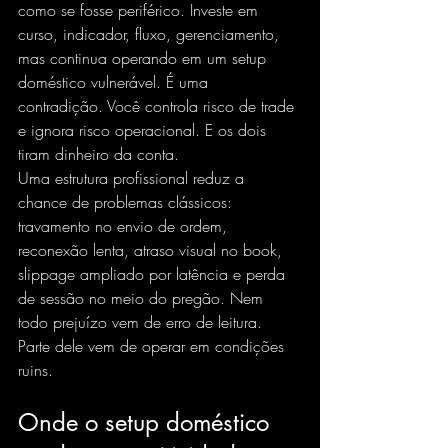
como se fosse periférico. Investe em 
curso, indicador, fluxo, gerenciamento, 
mas continua operando em um setup 
doméstico vulnerável. É uma 
contradição. Você controla risco de trade 
e ignora risco operacional. E os dois 
tiram dinheiro da conta.
Uma estrutura profissional reduz a 
chance de problemas clássicos: 
travamento no envio de ordem, 
reconexão lenta, atraso visual no book, 
slippage ampliado por latência e perda 
de sessão no meio do pregão. Nem 
todo prejuízo vem de erro de leitura. 
Parte dele vem de operar em condições 
ruins.
Onde o setup doméstico 