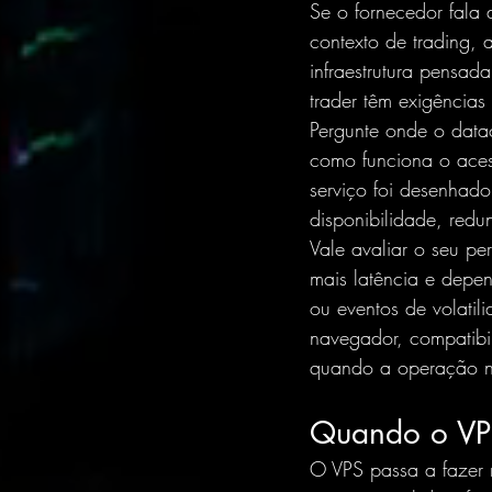
Se o fornecedor fala 
contexto de trading,
infraestrutura pensa
trader têm exigências
Pergunte onde o data
como funciona o acess
serviço foi desenhad
disponibilidade, redu
Vale avaliar o seu p
mais latência e depe
ou eventos de volatil
navegador, compatib
quando a operação n
Quando o VPS
O VPS passa a fazer 