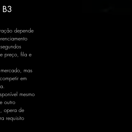
 B3 
peração depende 
erenciamento 
ssegundos 
 preço, fila e 
o mercado, mas 
 competir em 
a.
isponível mesmo 
e outro 
a, opera de 
a requisito 