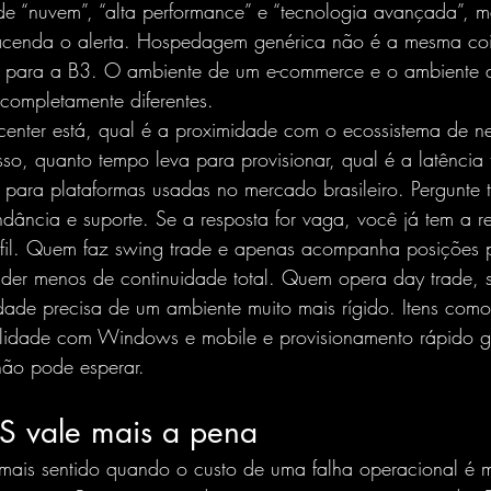
de “nuvem”, “alta performance” e “tecnologia avançada”, 
 acenda o alerta. Hospedagem genérica não é a mesma co
da para a B3. O ambiente de um e-commerce e o ambiente
 completamente diferentes.
center está, qual é a proximidade com o ecossistema de n
o, quanto tempo leva para provisionar, qual é a latência t
o para plataformas usadas no mercado brasileiro. Pergunte
ndância e suporte. Se a resposta for vaga, você já tem a r
erfil. Quem faz swing trade e apenas acompanha posições p
nder menos de continuidade total. Quem opera day trade, s
idade precisa de um ambiente muito mais rígido. Itens como
ilidade com Windows e mobile e provisionamento rápido 
ão pode esperar.
 vale mais a pena
mais sentido quando o custo de uma falha operacional é 