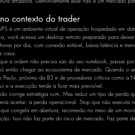
tura amadora. Definitivamente esse não é um mercado pa
no contexto do trader
 VPS é um ambiente virtual de operação hospedado em dat
tica, você acessa um desktop remoto preparado para deixar
 horas por dia, com conexão estável, baixa latência e me
e casa.
que a ordem não precisa sair do seu notebook, passar por 
 e só então chegar ao ecossistema de mercado. Quando o a
 Paulo, próximo da B3 e de provedores críticos como a N
ui e a execução tende a ficar mais previsível.
não corrige estratégia ruim. Mas reduz um tipo de perda 
everia aceitar: a perda operacional. Stop que não executa 
 que congela em abertura, reconexão no meio de um movim
ição. Isso não faz parte do risco de mercado. Faz parte de 