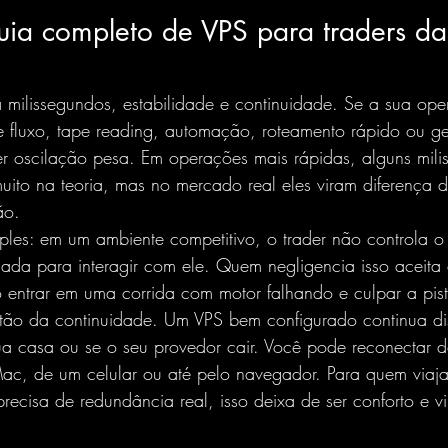
uia completo de VPS para traders da
a milissegundos, estabilidade e continuidade. Se a sua o
de fluxo, tape reading, automação, roteamento rápido ou g
er oscilação pesa. Em operações mais rápidas, alguns mili
to na teoria, mas no mercado real eles viram diferença de
ão
.
mples: em um ambiente competitivo, o trader não controla 
usada para interagir com ele. Quem negligencia isso aceita
entrar em uma corrida com motor falhando e culpar a pist
tão da continuidade. Um VPS bem configurado continua d
sua casa ou se o seu provedor cair. Você pode reconectar d
Mac
, de um celular ou até pelo navegador. Para quem viaj
precisa de redundância real, isso deixa de ser conforto e vir