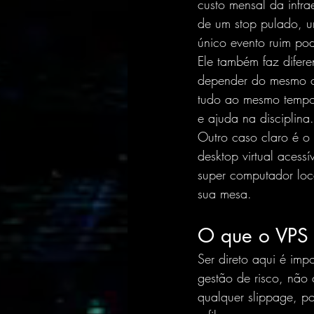
custo mensal da infrae
de um stop pulado, u
único evento ruim pod
Ele também faz difer
depender do mesmo co
tudo ao mesmo tempo,
e ajuda na disciplina.
Outro caso claro é o
desktop virtual acess
super computador loc
sua mesa.
O que o VPS 
Ser direto aqui é imp
gestão de risco, não 
qualquer slippage, p