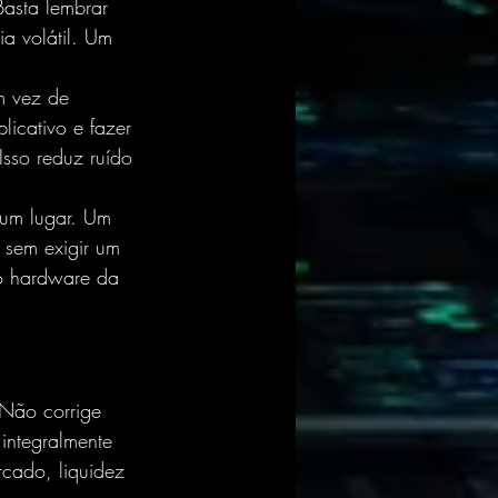
Basta lembrar 
a volátil. Um 
m vez de 
icativo e fazer 
sso reduz ruído 
um lugar
. Um 
 sem exigir um 
 o hardware da 
 Não corrige 
integralmente 
cado, liquidez 