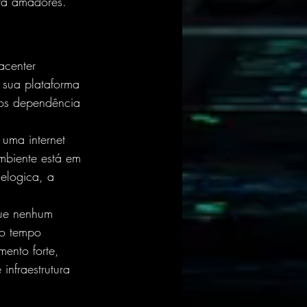
ra amadores.
acenter 
 sua plataforma 
nos dependência 
uma internet 
mbiente está em 
elogica, a 
que nenhum 
no tempo 
ento forte, 
infraestrutura 