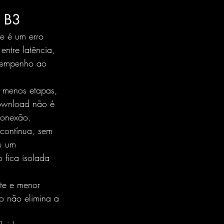
a B3
e é um erro 
ntre latência, 
esempenho ao 
r menos etapas, 
download não é 
conexão.
 contínua, sem 
u um 
fica isolada 
te e menor 
o não elimina a 