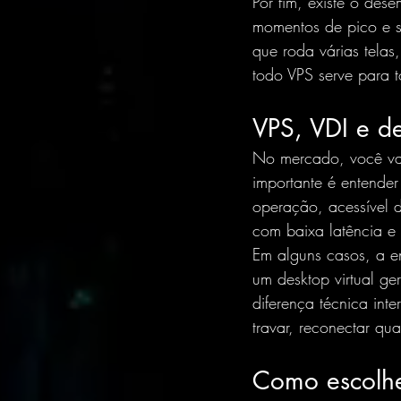
Por fim, existe o des
momentos de pico e s
que roda várias tela
todo VPS serve para to
VPS, VDI e de
No mercado, você vai 
importante é entender
operação, acessível 
com baixa latência e 
Em alguns casos, a en
um desktop virtual ge
diferença técnica int
travar, reconectar qu
Como escolhe