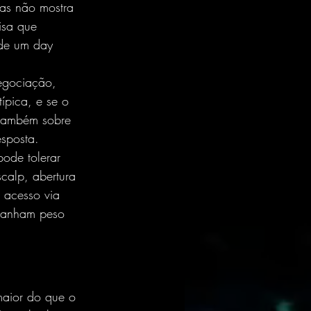
mas não mostra 
isa que 
 de um day 
egociação, 
ípica, e se o 
 também sobre 
esposta.
ode tolerar 
calp, abertura 
 acesso via 
ganham peso 
maior do que o 