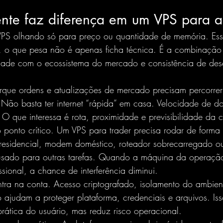
nte faz diferença em um VPS para 
VPS olhando só para preço ou quantidade de memória. Ess
g, o que pesa não é apenas ficha técnica. É a combinação e
idade com o ecossistema do mercado e consistência de d
orque ordens e atualizações de mercado precisam percorre
Não basta ter internet “rápida” em casa. Velocidade de 
 O que interessa é rota, proximidade e previsibilidade da 
o ponto crítico. Um VPS para trader precisa rodar de forma
residencial, modem doméstico, roteador sobrecarregado o
sado para outras tarefas. Quando a máquina da operação 
sional, a chance de interferência diminui.
ra na conta. Acesso criptografado, isolamento do ambien
 ajudam a proteger plataforma, credenciais e arquivos. Iss
rática do usuário, mas reduz risco operacional.