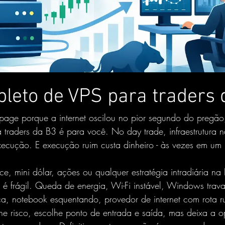
leto de VPS para traders 
page porque a internet oscilou no pior segundo do pregão,
traders da B3 é para você. No day trade, infraestrutura n
xecução. E execução ruim custa dinheiro - às vezes em um 
e, mini dólar, ações ou qualquer estratégia intradiária n
é frágil. Queda de energia, Wi-Fi instável, Windows trav
a, notebook esquentando, provedor de internet com rota r
ine risco, escolhe ponto de entrada e saída, mas deixa a 