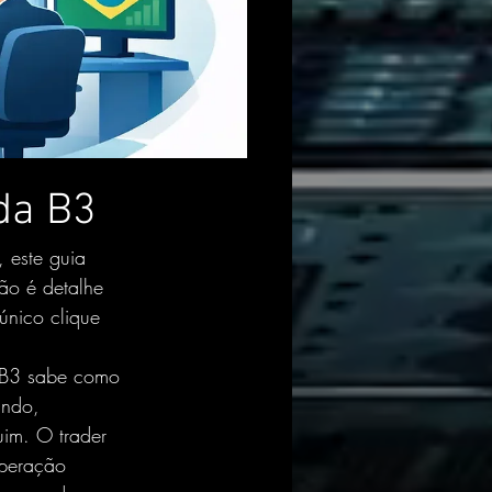
da B3
 este guia 
ão é detalhe 
único clique 
a B3 sabe como 
ando, 
uim. O trader 
operação 