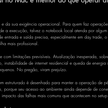
al no Mac é melhor do que operar di
l e da sua exigência operacional. Para quem faz operaçõe
ade a execução, talvez o notebook local atenda por algu
 entrada e saída precisa, especialmente em day trade, o d
ha mais profissional.
e com limitações previsíveis. Atualização inesperada, sob
 instabilidade de internet residencial e queda de energia s
quenos. No pregão, viram prejuízo.
 bem estruturado é desenhado para manter a operação de pé
cos, porque seu acesso ao ambiente ainda depende de con
o impacto das falhas mais comuns que acontecem no setup