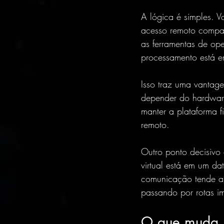
A lógica é simples. 
acesso remoto compat
as ferramentas de op
processamento está em
Isso traz uma vantag
depender do hardware
manter a plataforma f
remoto.
Outro ponto decisivo
virtual está em um da
comunicação tende a 
passando por rotas im
O que muda p