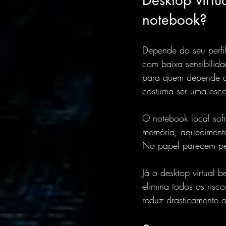
Desktop virtu
notebook?
Depende do seu perfi
com baixa sensibilid
para quem depende de
costuma ser uma escol
O notebook local sofr
memória, aquecimento,
No papel parecem pe
Já o desktop virtual
elimina todos os ris
reduz drasticamente 