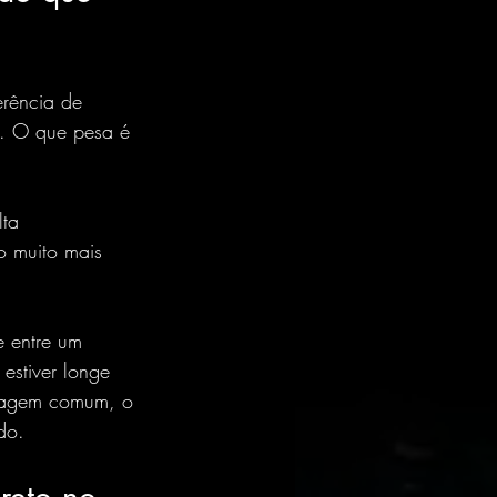
rência de 
a. O que pesa é 
lta 
o muito mais 
e entre um 
estiver longe 
edagem comum, o 
do.