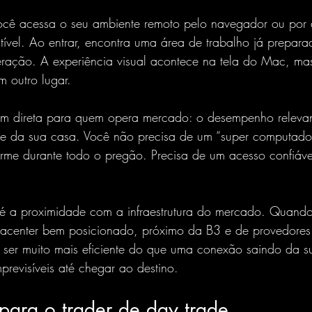
Você acessa o seu ambiente remoto pelo navegador ou por a
ível. Ao entrar, encontra uma área de trabalho já prepara
eração. A experiência visual acontece na tela do Mac, ma
 outro lugar.
em direta para quem opera mercado: o desempenho relevan
 da sua casa. Você não precisa de um “super computador
irme durante todo o pregão. Precisa de um acesso confiáv
 é a proximidade com a infraestrutura do mercado. Quando
tacenter bem posicionado, 
próximo da B3
 e de provedores 
ser muito mais eficiente do que uma conexão saindo da su
previsíveis até chegar ao destino.
ara o trader de day trade