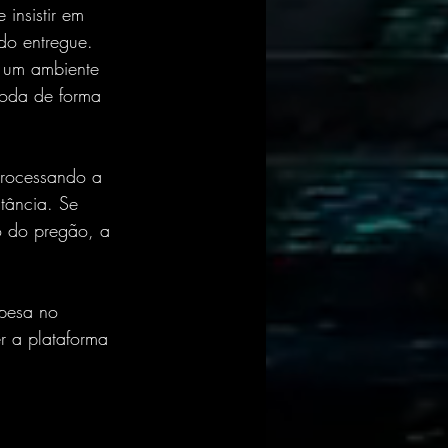
insistir em 
do entregue. 
 um ambiente 
roda de forma 
processando a 
tância. Se 
o do pregão, a 
pesa no 
r a plataforma 