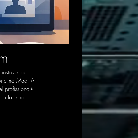
im
instável ou 
ciona no Mac. A 
 profissional? 
itado e 
no 