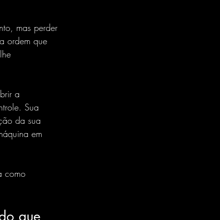
nto, mas perder 
ma ordem que 
lhe 
rir a 
trole. Sua 
ção da sua 
 máquina em 
ta como 
 do que 