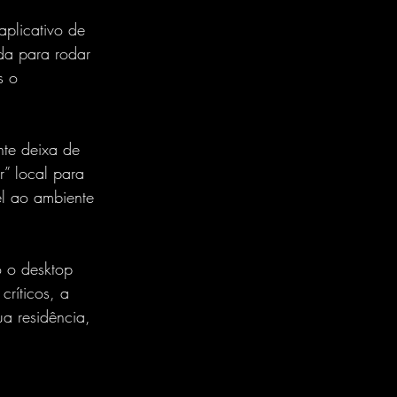
plicativo de 
da para rodar 
s o 
te deixa de 
” local para 
el ao ambiente 
 o desktop 
críticos, a 
a residência, 