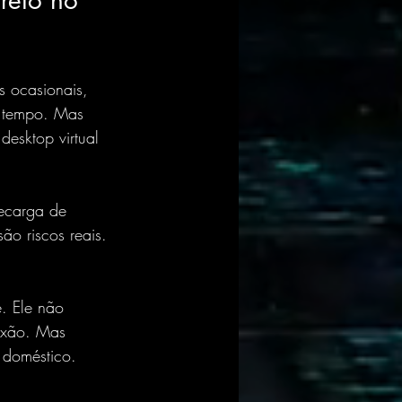
reto no 
s ocasionais, 
m tempo. Mas 
esktop virtual 
recarga de 
ão riscos reais. 
. Ele não 
exão. Mas 
 doméstico.