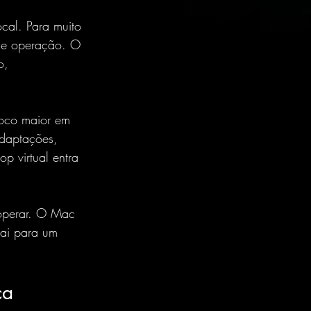
cal. Para muito 
de operação. O 
o, 
foco maior em 
daptações, 
p virtual entra 
 operar. O Mac 
vai para um 
ca