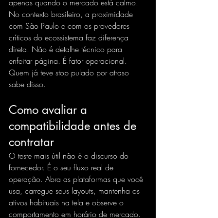
apenas quando o mercado está calmo.
No contexto brasileiro, a 
proximidade 
com São Paulo
 e com os provedores 
críticos do ecossistema faz diferença 
direta. Não é detalhe técnico para 
enfeitar página. É fator operacional. 
Quem já teve stop pulado por atraso 
sabe disso.
Como avaliar a 
compatibilidade antes de 
contratar
O teste mais útil não é o discurso do 
fornecedor. É o seu fluxo real de 
operação. Abra as plataformas que você 
usa, carregue seus layouts, mantenha os 
ativos habituais na tela e observe o 
comportamento em horário de mercado. 