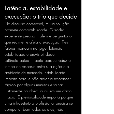
Latência, estabilidade e 
execução: o trio que decide
No discurso comercial, muita solução 
promete compatibilidade. O trader 
experiente precisa ir além e perguntar o 
que realmente afeta a execução. Três 
fatores mandam no jogo: latência, 
estabilidade e previsibilidade.
Latência baixa importa porque reduz o 
tempo de resposta entre sua ação e o 
ambiente de mercado. Estabilidade 
importa porque não adianta responder 
rápido por alguns minutos e falhar 
justamente na abertura ou em um dado 
macro. E previsibilidade importa porque 
uma infraestrutura profissional precisa se 
comportar bem todos os dias, não 