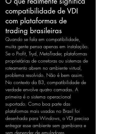
O que realmente significa 
compatibilidade de VDI 
com plataformas de 
trading brasileiras
Quando se fala em compatibilidade, 
muita gente pensa apenas em instalação. 
Se o Profit, Tryd, MetaTrader, plataformas 
proprietárias de corretoras ou sistemas de 
roteamento abrem no ambiente virtual, 
problema resolvido. Não é bem assim.
No contexto da B3, compatibilidade de 
verdade envolve quatro camadas. A 
primeira é o sistema operacional 
suportado. Como boa parte das 
plataformas mais usadas no Brasil foi 
desenhada para Windows, o VDI precisa 
entregar esse ambiente sem gambiarra e 
sem depender de emuladores.