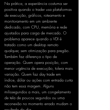
Na prática, a experiência costuma ser 
positiva quando o trader usa plataformas 
de execução, gráficos, roteamento e 
monitoramento em um ambiente 
dedicado, com CPU, memória e rede 
ajustados para carga de mercado. O 
problema aparece quando o VDI é 
tratado como um desktop remoto 
qualquer, sem otimização para pregão.
Também faz diferença o tipo de 
operação. Quem opera posição, com 
menor urgência de execução, tolera mais 
variação. Quem faz day trade em 
índice, dólar ou ações com entrada curta 
não tem essa margem. Alguns 
milissegundos a mais, um congelamento 
de tela de poucos segundos ou uma 
reconexão no momento errado mudam o 
resultado do dia.