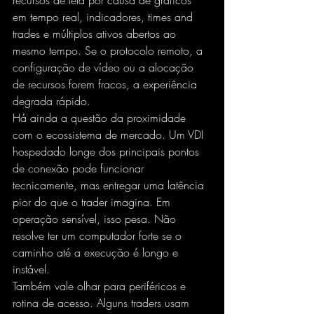
recursos de tela por causa de gráficos 
em tempo real, indicadores, times and 
trades e múltiplos ativos abertos ao 
mesmo tempo. Se o protocolo remoto, a 
configuração de vídeo ou a alocação 
de recursos forem fracos, a experiência 
degrada rápido.
Há ainda a questão da proximidade 
com o ecossistema de mercado. Um VDI 
hospedado longe dos principais pontos 
de conexão pode funcionar 
tecnicamente, mas entregar uma latência 
pior do que o trader imagina. Em 
operação sensível, isso pesa. Não 
resolve ter um computador forte se o 
caminho até a execução é longo e 
instável.
Também vale olhar para periféricos e 
rotina de acesso. Alguns traders usam 