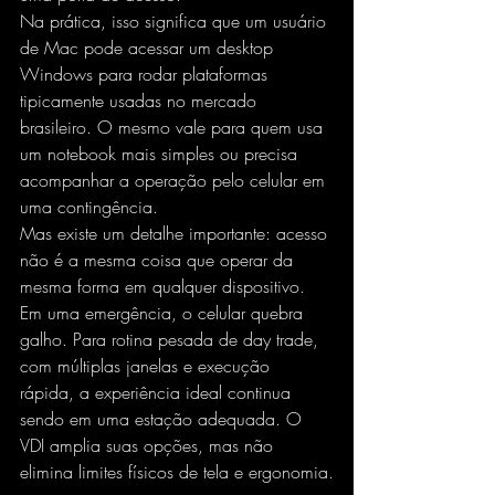
Na prática, isso significa que um 
usuário 
de Mac
 pode acessar um desktop 
Windows para rodar plataformas 
tipicamente usadas no mercado 
brasileiro. O mesmo vale para quem usa 
um notebook mais simples ou precisa 
acompanhar a operação pelo celular em 
uma contingência.
Mas existe um detalhe importante: acesso 
não é a mesma coisa que operar da 
mesma forma em qualquer dispositivo. 
Em uma emergência, o celular quebra 
galho. Para rotina pesada de day trade, 
com múltiplas janelas e execução 
rápida, a experiência ideal continua 
sendo em uma estação adequada. O 
VDI amplia suas opções, mas não 
elimina limites físicos de tela e ergonomia.