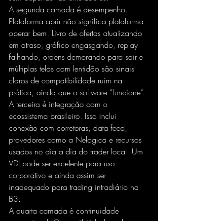
A segunda camada é desempenho. 
Plataforma abrir não significa plataforma 
operar bem. Livro de ofertas atualizando 
em atraso, gráfico engasgando, replay 
falhando, ordens demorando para sair e 
múltiplas telas com lentidão são sinais 
claros de compatibilidade ruim na 
prática, ainda que o software “funcione”.
A terceira é integração com o 
ecossistema brasileiro. Isso inclui 
conexão com corretoras, data feed, 
provedores como a Nelogica e recursos 
usados no dia a dia do trader local. Um 
VDI pode ser excelente para uso 
corporativo e ainda assim ser 
inadequado para trading intradiário na 
B3.
A quarta camada é continuidade 