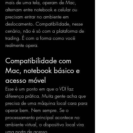
mais de uma tela, operam de Mac, 
alternam entre notebook e celular ou 
precisam entrar no ambiente em 
deslocamento. Compatibilidade, nesse 
cenário, não é só com a plataforma de 
trading. É com a forma como você 
realmente opera.
Compatibilidade com 
Mac, notebook básico e 
acesso móvel
Esse é um ponto em que o VDI faz 
diferença prática. Muita gente acha que 
precisa de uma máquina local cara para 
operar bem. Nem sempre. Se o 
processamento principal acontece no 
ambiente virtual, o dispositivo local vira 
uma porta de acesso.