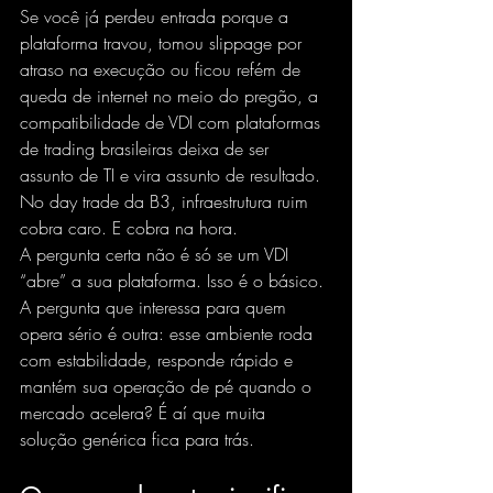
Se você já perdeu entrada porque a 
plataforma travou, tomou 
slippage
 por 
atraso na execução ou ficou refém de 
queda de internet no meio do pregão, a 
compatibilidade de VDI com plataformas 
de trading brasileiras deixa de ser 
assunto de TI e vira assunto de resultado. 
No day trade da B3, infraestrutura ruim 
cobra caro. E cobra na hora.
A pergunta certa não é só se um VDI 
“abre” a sua plataforma. Isso é o básico. 
A pergunta que interessa para quem 
opera sério é outra: esse ambiente roda 
com estabilidade, responde rápido e 
mantém sua operação de pé quando o 
mercado acelera? É aí que muita 
solução genérica fica para trás.