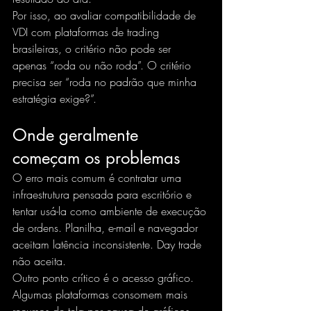
Por isso, ao avaliar compatibilidade de 
VDI com plataformas de trading 
brasileiras, o critério não pode ser 
apenas “roda ou não roda”. O critério 
precisa ser “roda no padrão que minha 
estratégia exige?”.
Onde geralmente 
começam os problemas
O erro mais comum é contratar uma 
infraestrutura pensada para escritório e 
tentar usá-la como ambiente de execução 
de ordens. Planilha, e-mail e navegador 
aceitam latência inconsistente. Day trade 
não aceita.
Outro ponto crítico é o acesso gráfico. 
Algumas plataformas consomem mais 