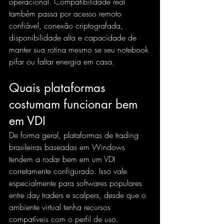
operacional. Compatibilidade real 
também passa por acesso remoto 
confiável, conexão criptografada, 
disponibilidade alta e capacidade de 
manter sua rotina mesmo se seu notebook 
pifar ou faltar energia em casa.
Quais plataformas 
costumam funcionar bem 
em VDI
De forma geral, plataformas de trading 
brasileiras baseadas em Windows 
tendem a rodar bem em um VDI 
corretamente configurado. Isso vale 
especialmente para softwares populares 
entre day traders e scalpers, desde que o 
ambiente virtual tenha recursos 
compatíveis com o perfil de uso.