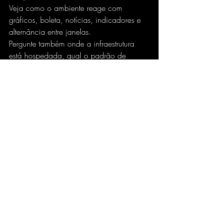
Veja como o ambiente reage com 
gráficos, boleta, notícias, indicadores e 
alternância entre janelas.
Pergunte também onde a infraestrutura 
está hospedada, qual o padrão de 
latência esperado para a B3, como 
funciona o acesso em caso de troca de 
dispositivo e qual é o tempo de 
provisionamento. Se a resposta for vaga, 
acenda o alerta. Quem atende trader de 
verdade fala de execução, contingência 
e continuidade com segurança.
Outro ponto relevante é o suporte ao 
perfil do usuário. Um ambiente voltado 
ao mercado brasileiro precisa entender 
as plataformas mais usadas aqui e os 
gargalos típicos do pregão local. Isso 
encurta o caminho entre contratar e estar 