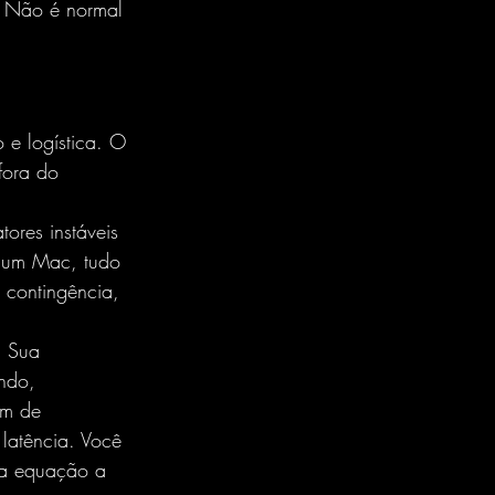
. Não é normal 
 e logística. O 
fora do 
ores instáveis 
o um Mac, tudo 
 contingência, 
. Sua 
ndo, 
am de 
latência. Você 
 da equação a 