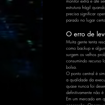
monitor extra e até s
estrutura frágil quan
precisa significar op
parado no lugar certo
O erro de lev
Muita gente tenta res
como backup e alguns 
surgem os velhos pro
consumindo recurso lo
bolsa.
O ponto central é si
a qualidade da execu
quase nunca foi dese
definitivamente não 
Em um mercado em q