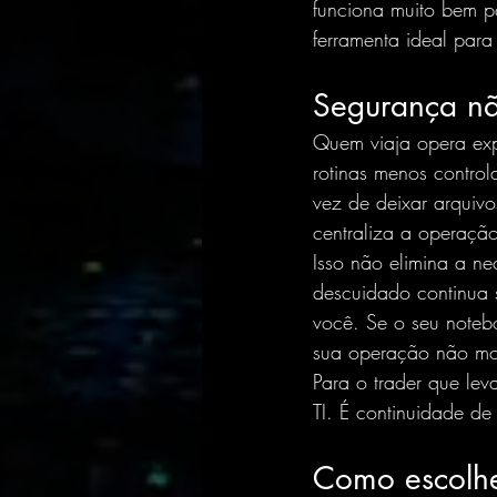
funciona muito bem pa
ferramenta ideal para 
Segurança nã
Quem viaja opera exp
rotinas menos control
vez de deixar arquiv
centraliza a operaçã
Isso não elimina a ne
descuidado continua s
você. Se o seu notebo
sua operação não mor
Para o trader que lev
TI. É continuidade de
Como escolher