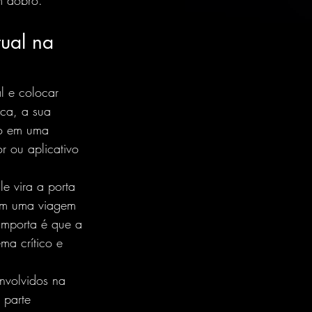
m dobro.
ual na 
l e colocar 
ica, a sua 
do em uma 
r ou aplicativo 
e vira a porta 
 em uma viagem 
importa é que a 
ma crítico e 
nvolvidos na 
 parte 