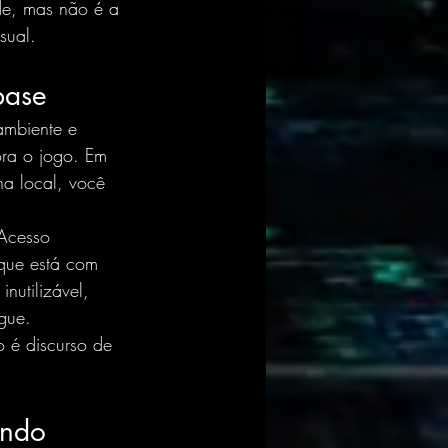
ade, mas não é a 
sual.
base
ambiente e 
ora o jogo. Em 
a local, você 
 Acesso 
 que está com 
nutilizável, 
gue.
o é discurso de 
ando