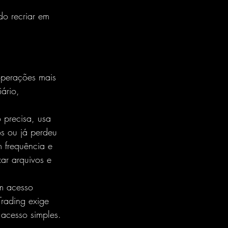
do recriar em 
perações mais 
ário, 
 precisa, usa 
s ou já perdeu 
 frequência e 
zar arquivos e 
um acesso 
Trading exige 
 acesso simples. 