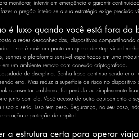
ra monitorar, intervir em emergência e garantir continuid
fazer o pregão inteiro se a sua estratégia exige precisão vi
o é luxo quando você está fora da 
osto a redes desconhecidas, dispositivos compartilhando 
adas. Esse é mais um ponto em que o desktop virtual melh
os, senhas e plataforma sensível espalhados em uma máquin
o em um 
ambiente remoto
 com conexão criptografada.
cessidade de disciplina. Senha fraca continua sendo erro.
endo erro. Mas reduz a superfície de risco no dispositivo
ok apresentar problema, for perdido ou simplesmente ficar i
re junto com ele. Você acessa de outro equipamento e se
a risco a sério, isso tem peso. Segurança, no seu caso, nã
 operação e proteção de capital.
 a estrutura certa para operar viaj