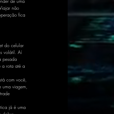
pender de uma 
Viajar não 
operação fica 
t do celular 
volátil. Aí 
ma pesada 
 a rota até a 
stá com você, 
e uma viagem, 
trade 
tica já é uma 