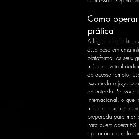
concessão. Operar vi
Como operar 
prática
A lógica do desktop v
esse peso em uma infr
plataforma, os seus g
máquina virtual dedic
de acesso remoto, usa
Isso muda o jogo porq
de entrada. Se você 
internacional, o que
máquina que realmente
preparada para mante
Para quem opera B3, 
operação 
reduz latên