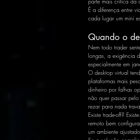
parte mais crítica da 
É a diferença entre v
cada lugar um mini es
Quando o desk
Nem todo trader sent
longas, a exigência d
especialmente em jane
O desktop virtual te
plataformas mais pes
dinheiro por falhas o
não quer passar pelo r
rezar para nada trav
Existe trade-off? Exi
remoto bem configurad
um ambiente ajustado 