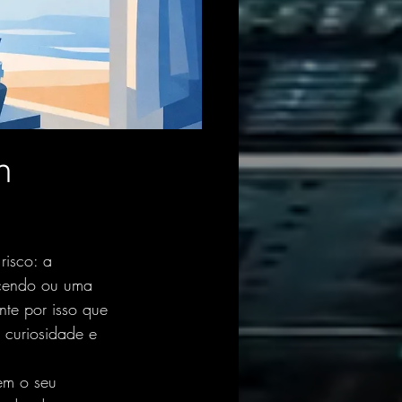
m
risco: a 
ecendo ou uma 
nte por isso que 
 curiosidade e 
em o seu 