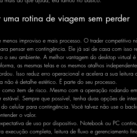
a mais do que ajuda, ela falhou no básico.
uma rotina de viagem sem perder 
 menos improviso e mais processo. O trader competitivo n
ra pensar em contingência. Ele já sai de casa com isso r
o seu ambiente. A melhor vantagem do desktop virtual é 
forma, as mesmas telas e os mesmos atalhos independent
rdou. Isso reduz erro operacional e acelera a sua leitura
ia não é detalhe estético. É parte do seu processo.
o como item de risco. Mesmo com a operação rodando em 
r estável. Sempre que possível, tenha duas opções de inter
e do celular para contingência. Você talvez não use o bac
ntender o valor.
expectativa de uso por dispositivo. Notebook ou PC conti
a execução completa, leitura de fluxo e gerenciamento fino