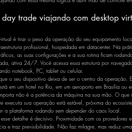
ajando com essa mesma lógica é abrir mão de controle e
day trade viajando com desktop virt
irtual é tirar o peso da operação do seu equipamento loca
aestrutura profissional, hospedada em datacenter. Na prát
ráficos, as suas configurações e a sua rotina ficam rodan
ada, ativa 24/7. Você acessa essa estrutura por navegado
ndo notebook, PC, tablet ou celular.
ue o seu dispositivo deixa de ser o centro da operação. El
está em um hotel no Rio, em um aeroporto em Brasília ou
 importa não é a potência da máquina na sua mão. O que 
 executa sua operação está estável, próxima do ecossiste
r a plataforma rodando sem depender do caos local.
esse detalhe é decisivo. Proximidade com os provedores e
cia
 e traz previsibilidade. Não faz milagre, mas reduz uma