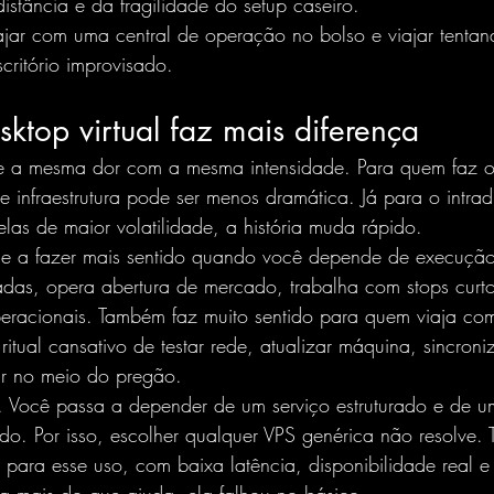
distância e da fragilidade do setup caseiro.
iajar com uma central de operação no bolso e viajar tentan
critório improvisado.
top virtual faz mais diferença
e a mesma dor com a mesma intensidade. Para quem faz o
e infraestrutura pode ser menos dramática. Já para o intradi
las de maior volatilidade, a história muda rápido.
nde a fazer mais sentido quando você depende de execução
adas, opera abertura de mercado, trabalha com stops curto
peracionais. Também faz muito sentido para quem viaja com
itual cansativo de testar rede, atualizar máquina, sincroni
ar no meio do pregão.
ste. Você passa a depender de um serviço estruturado e de 
o. Por isso, escolher qualquer VPS genérica não resolve. 
para esse uso, com baixa latência, disponibilidade real e