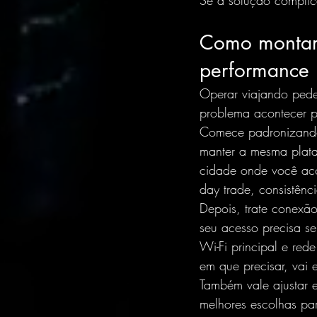
Se a solução complic
Como montar 
performance
Operar viajando pede
problema acontecer pa
Comece padronizando 
manter a mesma plata
cidade onde você aco
day trade, consistênc
Depois, trate conexã
seu acesso precisa se
Wi-Fi principal e red
em que precisar, vai e
Também vale ajustar 
melhores escolhas par