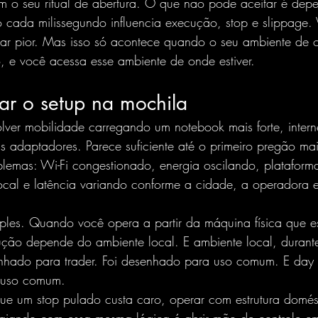
em o seu ritual de abertura. O que não pode aceitar é de
do cada milissegundo influencia execução, stop e slippage. 
erar pior. Mas isso só acontece quando o seu ambiente de 
, e você acessa esse ambiente de onde estiver.
ar o setup na mochila
olver mobilidade carregando um notebook mais forte, interne
adaptadores. Parece suficiente até o primeiro pregão mais 
blemas: Wi-Fi congestionado, energia oscilando, platafor
cal e latência variando conforme a cidade, a operadora e
mples. Quando você opera a partir da máquina física que e
ção depende do ambiente local. E ambiente local, durant
nhado para trader. Foi desenhado para uso comum. E day 
é uso comum.
ue um 
stop pulado
 custa caro, operar com estrutura domés