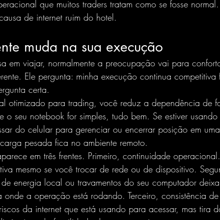
peracional que muitos traders tratam como se fosse normal
ausa de internet ruim do hotel.
nte muda na sua execução
a em viajar, normalmente a preocupação vai para conforto
ferente. Ele pergunta: minha execução continua competitiva 
ergunta certa.
l otimizado para trading, você reduz a dependência de fat
Se o seu notebook for simples, tudo bem. Se estiver usand
ssar do celular para gerenciar ou encerrar posição em uma
carga pesada fica no ambiente remoto.
arece em três frentes. Primeiro, continuidade operacional
tiva mesmo se você trocar de rede ou de dispositivo. Segu
 de energia local ou travamentos do seu computador deix
 onde a operação está rodando. Terceiro, consistência de 
riscos da internet que está usando para acessar, mas tira