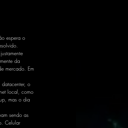
ão espera o 
esolvido.
justamente 
emente da 
 de mercado. Em 
datacenter, o 
net local, como 
kup, mas o dia 
nuam sendo as 
. Celular 