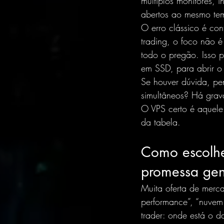
múltiplos monitores, i
abertos ao mesmo tem
O erro clássico é c
trading, o foco não é
todo o pregão. Isso 
em SSD, para abrir o 
Se houver dúvida, pe
simultâneos? Há grav
O VPS certo é aquele
da tabela.
Como escolhe
promessa gen
Muita oferta de merca
performance”, “nuvem
trader: onde está o d