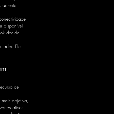
atamente 
conectividade 
r disponível 
ook decide 
utador. Ele 
em 
Recurso de 
mais objetiva, 
ários ativos, 