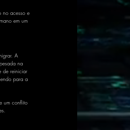
o no acesso e 
humano em um 
igrar. A 
 pesada na 
 de reiniciar 
cendo para a 
 um conflito 
es.