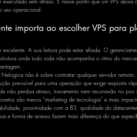
er executado sem atraso. É nesse ponto que um VPS deixa d
o seu operacional.
nte importa ao escolher VPS para pl
 excelente. A sua leitura pode estar afiada. O gerenciame
strutura onde tudo roda não acompanha o ritmo do merca
vantagem.
Nelogica não é sobre contratar qualquer servidor remoto.
ção previsível para uma operação que exige resposta ráp
ade não perdoa atraso, travamento nem reconexão no pior
s corretos são menos “marketing de tecnologia” e mais impact
tabilidade, proximidade com a B3, qualidade do datacenter
nua e forma de acesso fazem mais diferença do que especif