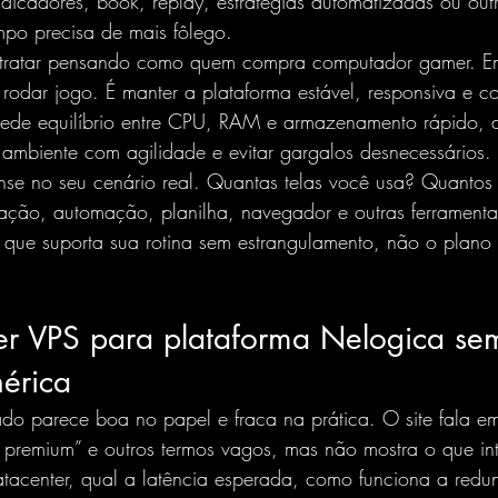
ndicadores, book, replay, estratégias automatizadas ou outr
po precisa de mais fôlego.
ontratar pensando como quem compra computador gamer. E
 rodar jogo. É manter a plataforma estável, responsiva e co
pede equilíbrio entre CPU, RAM e armazenamento rápido, d
ambiente com agilidade e evitar gargalos desnecessários.
nse no seu cenário real. Quantas telas você usa? Quantos 
ação, automação, planilha, navegador e outras ferramentas
 que suporta sua rotina sem estrangulamento, não o plano
r VPS para plataforma Nelogica sem
érica
do parece boa no papel e fraca na prática. O site fala em
 premium” e outros termos vagos, mas não mostra o que int
atacenter, qual a latência esperada, como funciona a red