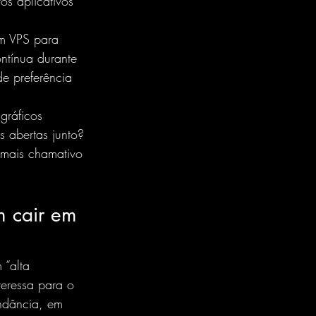
os aplicativos 
m VPS para 
ntínua durante 
e preferência 
gráficos 
 abertas junto? 
 mais chamativo 
 cair em 
 “alta 
eressa para o 
undância, em 