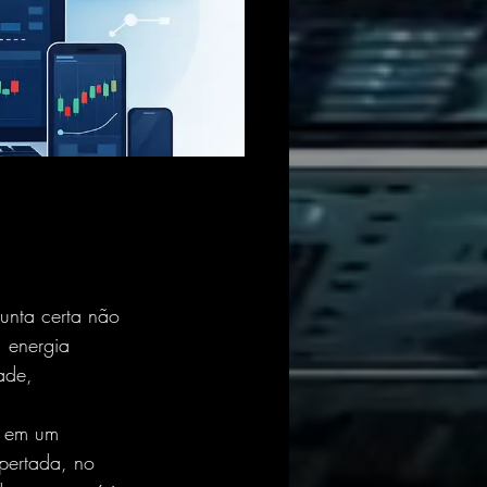
a
unta certa não 
, energia 
ade, 
e em um 
pertada, no 