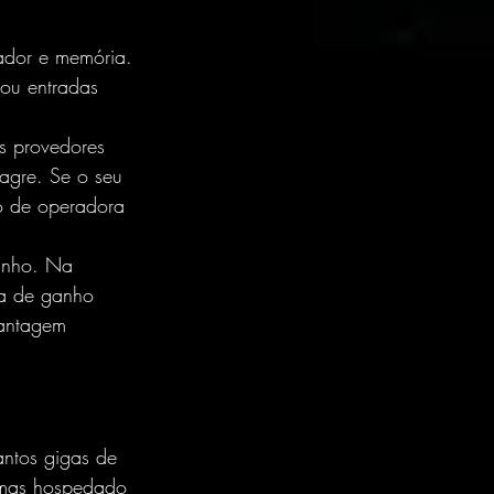
ador e memória. 
 ou entradas 
s provedores 
lagre. Se o seu 
ão de operadora 
minho. Na 
sa de ganho 
vantagem 
ntos gigas de 
 mas hospedado 