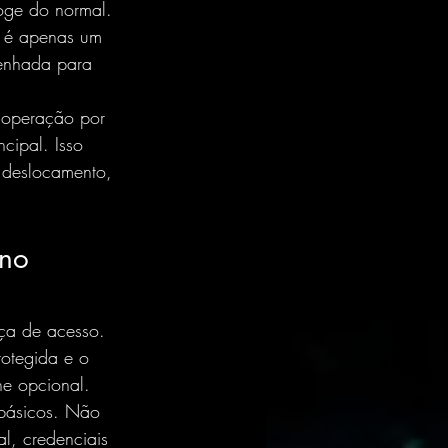
foge do normal.
se é apenas um 
senhada para 
 operação por 
cipal. Isso 
 deslocamento, 
no 
nça de acesso. 
otegida e o 
he opcional.
 básicos. Não 
l, credenciais 