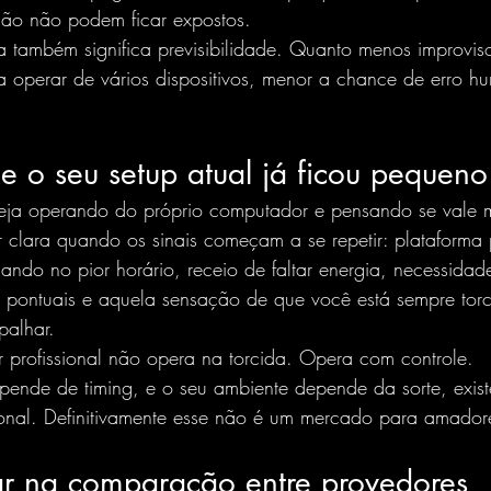
ão não podem ficar expostos.
a também significa previsibilidade. Quanto menos improvis
 operar de vários dispositivos, menor a chance de erro 
e o seu setup atual já ficou pequeno
teja operando do próprio computador e pensando se vale m
r clara quando os sinais começam a se repetir: plataforma
ilando no pior horário, receio de faltar energia, necessidade
 pontuais e aquela sensação de que você está sempre tor
palhar.
r profissional não opera na torcida. Opera com controle.
pende de timing, e o seu ambiente depende da sorte, existe
onal. Definitivamente esse não é um mercado para amador
r na comparação entre provedores