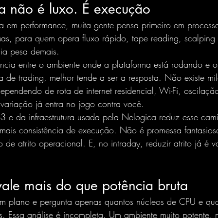
a não é luxo. 
É execução
a em performance, muita gente pensa primeiro em process
Mas, para quem opera fluxo rápido, tape reading, scalping
ncia pesa demais.
ncia entre o ambiente onde a plataforma está rodando e o
ma de trading, melhor tende a ser a resposta. Não existe mi
ependendo de rota de internet residencial, Wi-Fi, oscilaç
 variação já entra no jogo contra você.
B3
 e da infraestrutura usada pela Nelogica reduz esse ca
ca mais consistência de execução. Não é promessa fantasio
 de atrito operacional. E, no intraday, reduzir atrito já é 
vale mais do que potência bruta
um plano e pergunta apenas quantos núcleos de CPU e qua
s. Essa análise é incompleta. Um ambiente muito potente,