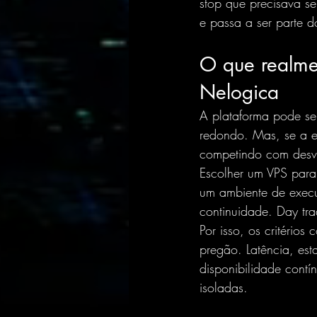
stop que precisava s
e passa a ser parte d
O que realme
Nelogica
A plataforma pode ser
redondo. Mas, se a e
competindo com des
Escolher um VPS para 
um ambiente de execu
continuidade. Day tr
Por isso, os critério
pregão. Latência, es
disponibilidade contí
isoladas.