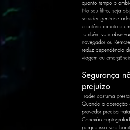
quanto tempo o ambie
No seu filtro, seja o
servidor genérico ada
escritório remoto e 
Também vale observar
navegador ou Remote D
reduz dependência d
viagem ou emergênci
Segurança nã
prejuízo
Trader costuma presta
Quando a operação d
provedor precisa trat
Conexão criptografad
porque isso seja bon