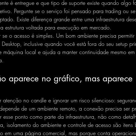
nte é entregue e que tipo de suporte existe quando algo 
bjetivo. Pergunte se o serviço foi pensado para trading ou 
ptado. Existe diferença grande entre uma infraestrutura de
uma estrutura voltada para execução em mercado.
 se o acesso é simples. Um bom ambiente precisa permitir
esktop, inclusive quando você está fora do seu setup prin
e máquina local e ajuda a manter continuidade mesmo em
a.
o aparece no gráfico, mas aparece 
r atenção no candle e ignorar um risco silencioso: segura
epende de um ambiente remoto, a conexão precisa ser pr
ar esse ponto como parte da infraestrutura, não como detal
a, isolamento do ambiente e 
controle de acesso
 são itens
ito em uma página comercial, mas porque conta operaciona