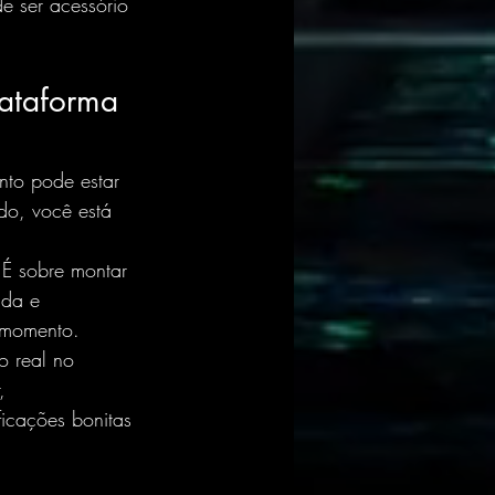
e ser acessório 
ataforma 
nto pode estar 
do, você está 
 É sobre montar 
ida e 
 momento.
o real no 
, 
icações bonitas 