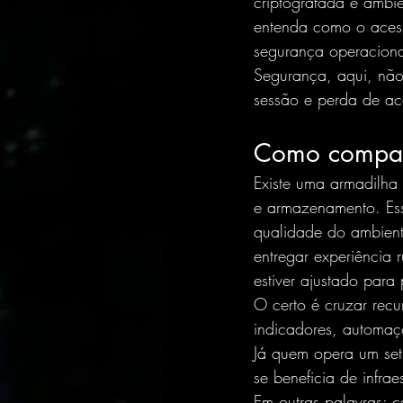
criptografada e ambie
entenda como o acess
segurança operaciona
Segurança, aqui, não
sessão e perda de ac
Como compar
Existe uma armadilh
e armazenamento. Ess
qualidade do ambient
entregar experiência 
estiver ajustado para
O certo é cruzar recu
indicadores, automaç
Já quem opera um set
se beneficia de infraes
Em outras palavras: 