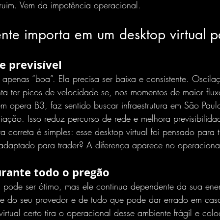
ruim. Vem da impotência operacional.
nte importa em um desktop virtual p
e previsível
 apenas “boa”. Ela precisa ser baixa e consistente. Oscil
ta ter picos de velocidade se, nos momentos de maior flu
uem opera B3, faz sentido buscar 
infraestrutura em São Paul
iação. Isso reduz percurso de rede e melhora previsibilid
a correta é simples: esse desktop virtual foi pensado para 
 adaptado para trader? A diferença aparece no operaciona
urante todo o pregão
 pode ser ótimo, mas ele continua dependente da sua ener
de do seu provedor e de tudo que pode dar errado em cas
 virtual certo tira o operacional desse ambiente frágil e co