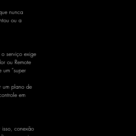
 que nunca 
ntou ou a 
o serviço exige 
dor ou Remote 
e um “super 
er um plano de 
controle em 
r isso, conexão 