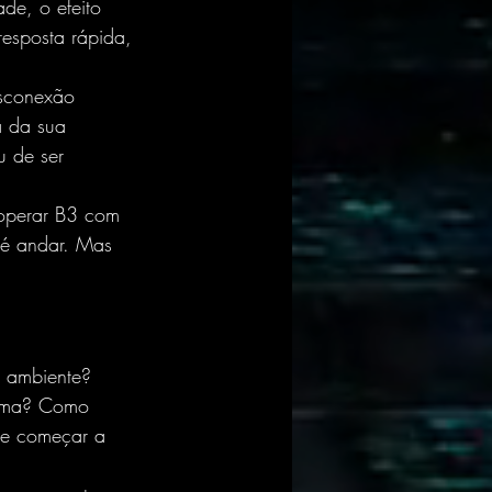
de, o efeito 
esposta rápida, 
sconexão 
a da sua 
u de ser 
 operar B3 com 
té andar. Mas 
o ambiente? 
tema? Como 
ue começar a 