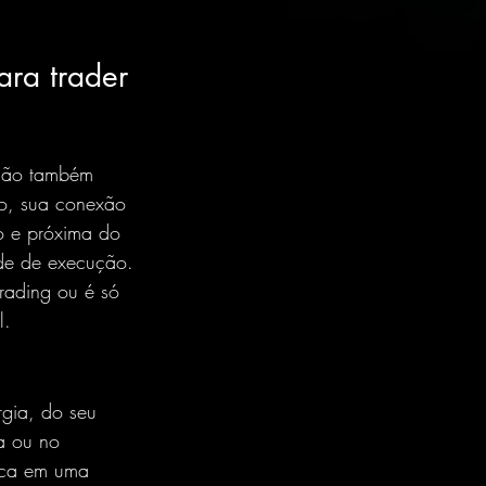
ara trader
ação também 
xo, sua conexão 
o
 e próxima do 
ade de execução.
trading ou é só 
l.
gia, do seu 
a ou no 
loca em uma 