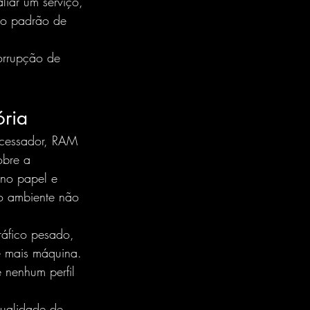
liar um serviço, 
 o padrão de 
orrupção de 
ria
ocessador, RAM 
obre a 
 no papel e 
 o ambiente não 
ráfico pesado, 
 mais máquina. 
 nenhum perfil 
Qualidade de 