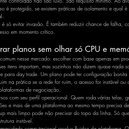
nte controlado não são luxo. São requisito mínimo. Ao ava
o é protegido, se existem práticas de isolamento e qual é
l.
 é só evitar invasão. É também reduzir chance de falha, c
esso em momento crítico.
ar planos sem olhar só CPU e memó
a comum nesse mercado: escolher com base apenas em pr
es itens importam, mas sozinhos não dizem quase nada s
e para day trade. Um plano pode ter configuração bonita
ruim na prática se a rede for ruim, o acesso for instável ou
 plataformas de negociação.
rsos com seu perfil operacional. Quem roda várias telas, g
ões e mais de uma plataforma ao mesmo tempo precisa de
up mais limpo pode não precisar do topo da linha. Só que
trutura instável.
capacidade computacional resolve fluidez da plataforma. 