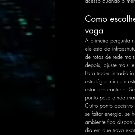
acesso quando o mer
Como escolher
vaga
A primeira pergunta 
ele está da infraestr
de rotas de rede mais
depois, ajuste mais l
Para trader intradiár
estratégia ruim em es
estar sob controle. S
ponto pesa ainda mai
Outro ponto decisivo 
se faltar energia, se
ambiente fica dispon
dia em que trava exa