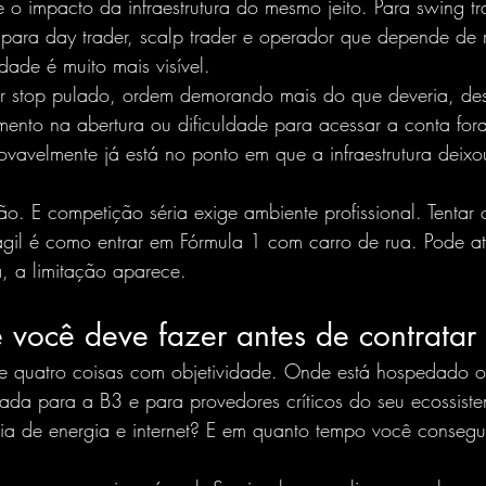
 o impacto da infraestrutura do mesmo jeito. Para swing tra
para day trader, scalp trader e operador que depende de r
dade é muito mais visível.
r stop pulado, ordem demorando mais do que deveria, de
amento na abertura ou dificuldade para acessar a conta for
ovavelmente já está no ponto em que a infraestrutura deixo
o. E competição séria exige ambiente profissional. Tentar
rágil é como entrar em Fórmula 1 com carro de rua. Pode a
, a limitação aparece.
 você deve fazer antes de contratar
lie quatro coisas com objetividade. Onde está hospedado 
rada para a B3 e para provedores críticos do seu ecossis
ia de energia e internet? E em quanto tempo você conseg