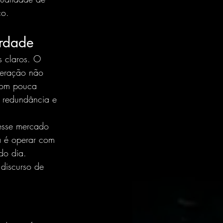
co.
erdade
s claros. O 
peração não 
com pouca 
, redundância e 
esse mercado 
 é operar com 
do dia.
discurso de 