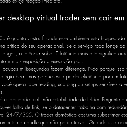
cado exige reação imediata.
 desktop virtual trader sem cair em
não é quanto custa. É onde esse ambiente está hospedado 
utura crítica do seu operacional. Se o serviço roda longe 
 longas, a latência sobe. E latência mais alta significa o
ento e mais exposição a execução pior.
io, poucos milissegundos fazem diferença. Não porque isso v
tratégia boa, mas porque evita perder eficiência por um fat
e você opera 
tape reading, scalping
 ou setups sensíveis a 
s.
é estabilidade real, não estabilidade de folder. Pergunte o
 houver falha de link, se o datacenter trabalha com redundâ
ível 24/7/365. O trader doméstico costuma subestimar ess
tamente no candle que não podia travar. Quando isso aco