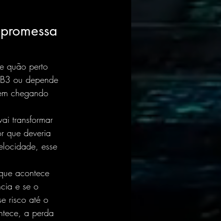
 promessa 
e quão perto 
da B3 ou depende 
rdem chegando 
ai transformar 
or que deveria 
velocidade, esse 
 que acontece 
ncia e se o 
e risco até o 
ntece, a perda 