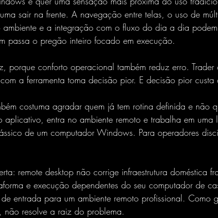
dows e quer uma sensação mais próxima do uso tradicion
uma sair na frente. A navegação entre telas, o uso de múlt
o ambiente e a integração com o fluxo do dia a dia podem
em passa o pregão inteiro focado em execução.
az, porque conforto operacional também reduz erro. Trader
 com a ferramenta toma decisão pior. E decisão pior custa 
bém costuma agradar quem já tem rotina definida e não qu
o aplicativo, entra no ambiente remoto e trabalha em uma 
lássico de um computador Windows. Para operadores disci
ta: remote desktop não corrige infraestrutura doméstica fr
ataforma e execução dependentes do seu computador de cas
 de entrada para um ambiente remoto profissional. Como 
, não resolve a raiz do problema.