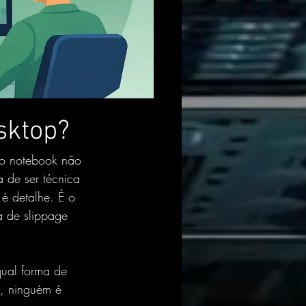
sktop?
 o notebook não 
 de ser técnica 
é detalhe. É o 
a de 
slippage 
ual forma de 
, ninguém é 