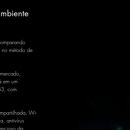
ambiente 
 comparando 
e no método de 
o mercado, 
tá em um 
 B3, com 
mpartilhada, Wi-
, antivírus 
lencioso da 