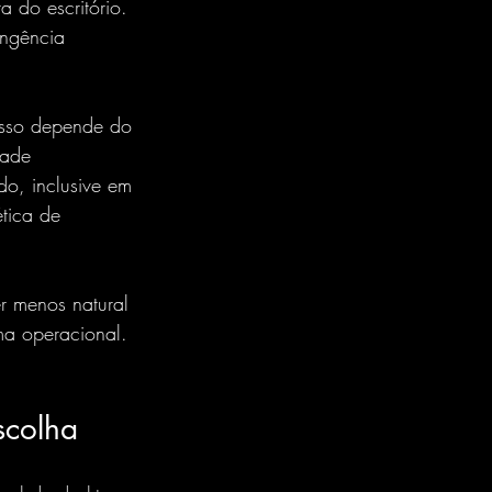
 do escritório. 
ingência 
 isso depende do 
dade 
do, inclusive em 
ética de 
r menos natural 
ma operacional. 
scolha