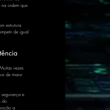
, na ordem que 
m estrutura 
mpetir de igual 
tência
Muitas vezes 
tos de maior 
e segurança e 
s do 
osição a 