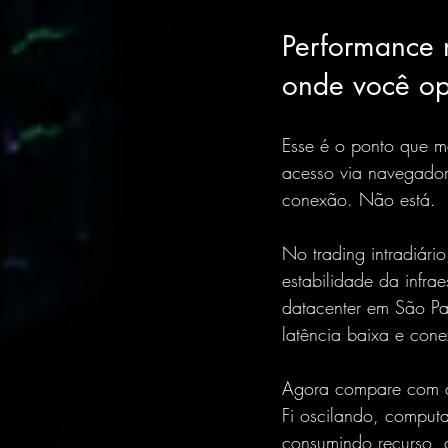
Performance n
onde você o
Esse é o ponto que m
acesso via navegador
conexão. Não está.
No trading intradiári
estabilidade da infra
datacenter em São Pau
latência baixa e cone
Agora compare com a 
Fi oscilando, computa
consumindo recurso, c