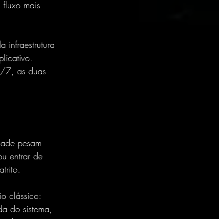
fluxo mais 
 infraestrutura 
licativo. 
4/7, as duas 
idade pesam 
u entrar de 
trito.
io clássico: 
da do sistema, 