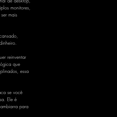
al de desktop, 
iplos monitores, 
 ser mais 
 cansado, 
dinheiro.
er reinventar 
lógica que 
plinados, essa 
aca se você 
a. Ele é 
gambiarra para 