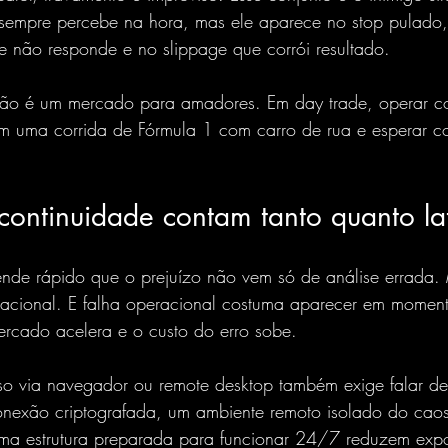
sempre percebe na hora, mas ele aparece no stop pulado
e não responde e no slippage que corrói resultado.
 não é um mercado para amadores. Em day trade, operar co
em uma corrida de Fórmula 1 com carro de rua e esperar co
continuidade contam tanto quanto la
ende rápido que o prejuízo não vem só de análise errada. 
racional. E falha operacional costuma aparecer em momen
rcado acelera e o custo do erro sobe.
esso via navegador ou remote desktop também exige falar d
nexão criptografada, um ambiente remoto isolado do cao
ma estrutura preparada para funcionar 24/7 reduzem exp