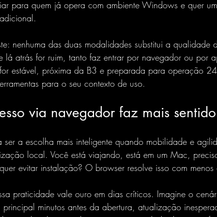
iliar para quem já opera com ambiente Windows e quer um 
adicional.
te: nenhuma das duas modalidades substitui a qualidade da
 lá atrás for ruim, tanto faz entrar por navegador ou por ap
a for estável, próxima da B3 e preparada para operação 2
erramentas para o seu contexto de uso.
sso via navegador faz mais sentido
ser a escolha mais inteligente quando mobilidade e agil
ização local. Você está viajando, está em um Mac, preciso
uer evitar instalação? O browser resolve isso com menos a
ssa praticidade vale ouro em dias críticos. Imagine o cenár
rincipal minutos antes da abertura, atualização inespera