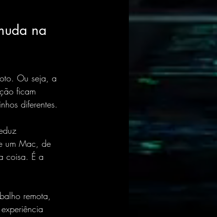
muda na 
oto. Ou seja, a 
ução ficam 
nhos diferentes.
eduz 
de um Mac, de 
 coisa. É a 
balho remota, 
experiência 