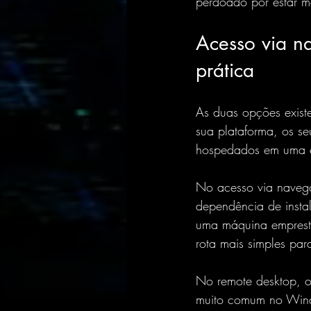
perdoado por estar ma
Acesso via n
prática
As duas opções exist
sua plataforma, os se
hospedados em uma est
No acesso via navega
dependência de insta
uma máquina empresta
rota mais simples pa
No remote desktop, o
muito comum no Windo