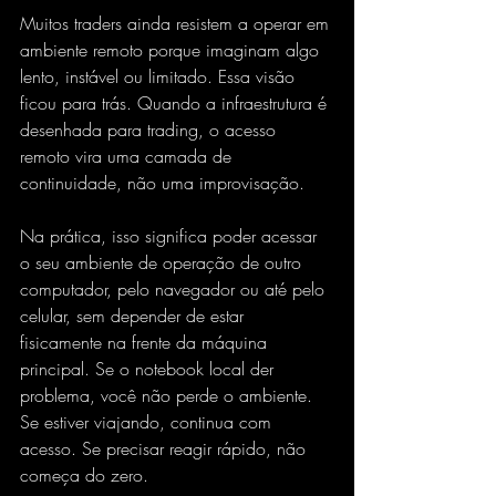
Muitos traders ainda resistem a operar em 
ambiente remoto porque imaginam algo 
lento, instável ou limitado. Essa visão 
ficou para trás. Quando a infraestrutura é 
desenhada para trading, o 
acesso 
remoto
 vira uma camada de 
continuidade, não uma improvisação.
Na prática, isso significa poder acessar 
o seu ambiente de operação de outro 
computador, pelo navegador ou até pelo 
celular, sem depender de estar 
fisicamente na frente da máquina 
principal. Se o notebook local der 
problema, você não perde o ambiente. 
Se estiver viajando, continua com 
acesso. Se precisar reagir rápido, não 
começa do zero.