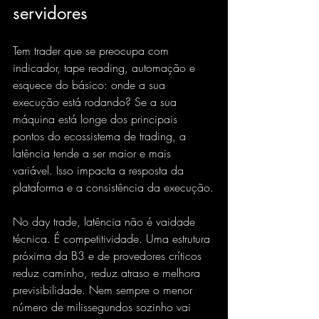
servidores
Tem trader que se preocupa com 
indicador, tape reading, automação e 
esquece do básico: onde a sua 
execução está rodando? Se a sua 
máquina está longe dos principais 
pontos do ecossistema de trading, a 
latência tende a ser maior e mais 
variável. Isso impacta a resposta da 
plataforma e a consistência da execução.
No day trade, 
latência não é
 vaidade 
técnica. É competitividade. Uma estrutura 
próxima da B3 e de provedores críticos 
reduz caminho, reduz atraso e melhora 
previsibilidade. Nem sempre o menor 
número de milissegundos sozinho vai 