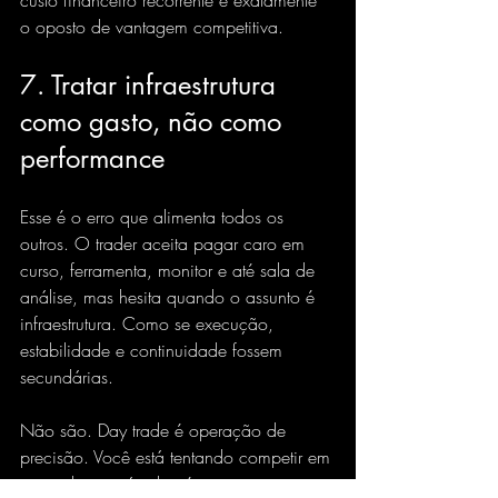
custo financeiro recorrente é exatamente 
o oposto de vantagem competitiva.
7. Tratar infraestrutura 
como gasto, não como 
performance
Esse é o erro que alimenta todos os 
outros. O trader aceita pagar caro em 
curso, ferramenta, monitor e até sala de 
análise, mas hesita quando o assunto é 
infraestrutura. Como se execução, 
estabilidade e continuidade fossem 
secundárias.
Não são. Day trade é operação de 
precisão. Você está tentando competir em 
um ambiente rápido, técnico e 