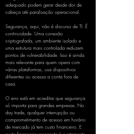
adequado podem gerar desde dor de 
cabeça até paralisação operacional.
Segurança, aqui, não é discurso de TI. É 
continuidade. Uma conexão 
criptografada, um ambiente isolado e 
uma estrutura mais controlada reduzem 
pontos de vulnerabilidade. Isso é ainda 
mais relevante para quem opera com 
várias plataformas, usa dispositivos 
diferentes ou acessa a conta fora de 
casa.
O erro está em acreditar que segurança 
só importa para grandes empresas. No 
day trade, qualquer interrupção ou 
comprometimento de acesso em horário 
de mercado já tem custo financeiro. E 