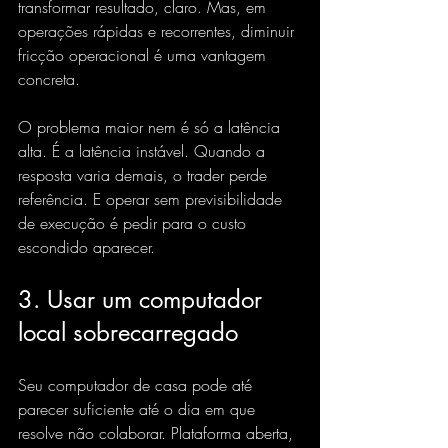
transformar resultado, claro. Mas, em 
operações rápidas e recorrentes, diminuir 
fricção operacional é uma vantagem 
concreta.
O problema maior nem é só a latência 
alta. É a latência instável. Quando a 
resposta varia demais, o trader perde 
referência. E operar sem previsibilidade 
de execução é pedir para o custo 
escondido aparecer.
3. Usar um computador 
local sobrecarregado
Seu computador de casa pode até 
parecer suficiente até o dia em que 
resolve não colaborar. Plataforma aberta, 