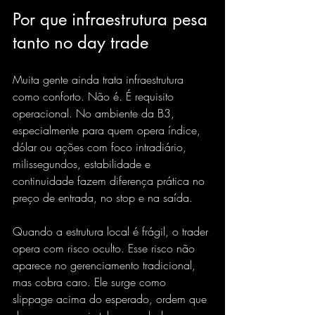
Por que infraestrutura pesa 
tanto no day trade
Muita gente ainda trata infraestrutura 
como conforto. Não é. É requisito 
operacional. No ambiente da B3, 
especialmente para quem opera índice, 
dólar ou ações com foco intradiário, 
milissegundos, estabilidade e 
continuidade fazem diferença prática no 
preço de entrada, no stop e na saída.
Quando a estrutura local é frágil, o trader 
opera com risco oculto. Esse risco não 
aparece no gerenciamento tradicional, 
mas cobra caro. Ele surge como 
slippage acima do esperado, ordem que 