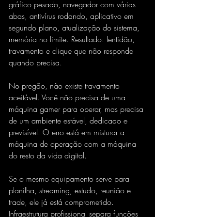
gráfico pesado, navegador com várias 
abas, antivírus rodando, aplicativo em 
segundo plano, atualização do sistema, 
memória no limite. Resultado: lentidão, 
travamento e clique que não responde 
quando precisa.
No pregão, não existe travamento 
aceitável. Você não precisa de uma 
máquina gamer para operar, mas precisa 
de um ambiente estável, dedicado e 
previsível. O erro está em misturar a 
máquina de operação com a máquina 
do resto da vida digital.
Se o mesmo equipamento serve para 
planilha, streaming, estudo, reunião e 
trade, ele já está comprometido. 
Infraestrutura profissional separa funções 