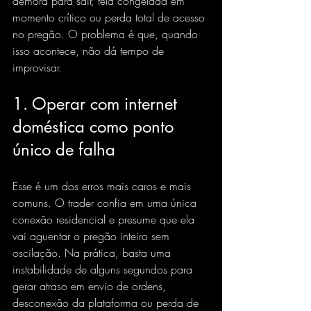
demora para sair, tela congelada em 
momento crítico ou perda total de acesso 
no pregão. O problema é que, quando 
isso acontece, não dá tempo de 
improvisar.
1. Operar com internet 
doméstica como ponto 
único de falha
Esse é um dos erros mais caros e mais 
comuns. O trader confia em uma única 
conexão residencial e presume que ela 
vai aguentar o pregão inteiro sem 
oscilação. Na prática, basta uma 
instabilidade de alguns segundos para 
gerar atraso em envio de ordens, 
desconexão da plataforma ou perda de 