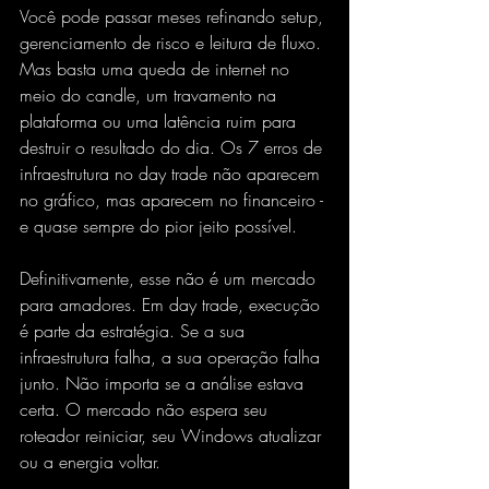
Você pode passar meses refinando setup, 
gerenciamento de risco e leitura de fluxo. 
Mas basta uma queda de internet no 
meio do candle, um travamento na 
plataforma ou uma latência ruim para 
destruir o resultado do dia. Os 7 erros de 
infraestrutura no day trade não aparecem 
no gráfico, mas aparecem no financeiro - 
e quase sempre do pior jeito possível.
Definitivamente, esse não é um mercado 
para amadores. Em day trade, execução 
é parte da estratégia. Se a sua 
infraestrutura falha, a sua operação falha 
junto. Não importa se a análise estava 
certa. O mercado não espera seu 
roteador reiniciar, seu Windows atualizar 
ou a energia voltar.