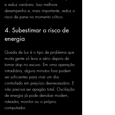
e reduz variáveis. Isso melhora 
desempenho e, mais importante, reduz o 
risco de pane no momento crítico.
4. Subestimar o risco de 
energia
Queda de luz é o tipo de problema que 
muita gente só leva a sério depois de 
tomar stop no escuro. Em uma operação 
intradiária, alguns minutos fora podem 
ser suficientes para virar um dia 
controlado em prejuízo desnecessário. E 
não precisa ser apagão total. Oscilação 
de energia já pode derrubar modem, 
roteador, monitor ou o próprio 
computador.