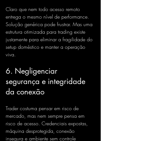
Claro que nem todo acesso remoto 
entrega o mesmo nível de performance. 
Solução genérica pode frustrar. Mas uma 
estrutura otimizada para trading existe 
justamente para eliminar a fragilidade do 
setup doméstico e manter a operação 
viva.
6. Negligenciar 
segurança e integridade 
da conexão
Trader costuma pensar em risco de 
mercado, mas nem sempre pensa em 
risco de acesso. Credenciais expostas, 
máquina desprotegida, conexão 
insegura e ambiente sem controle 