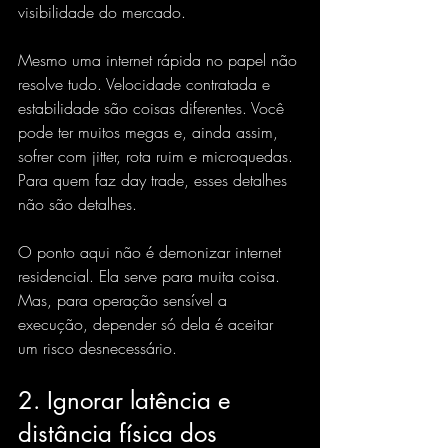
visibilidade do mercado.
Mesmo uma internet rápida no papel não 
resolve tudo. Velocidade contratada e 
estabilidade são coisas diferentes. Você 
pode ter muitos megas e, ainda assim, 
sofrer com jitter, rota ruim e microquedas. 
Para quem faz day trade, esses detalhes 
não são detalhes.
O ponto aqui não é demonizar internet 
residencial. Ela serve para muita coisa. 
Mas, para operação sensível a 
execução, depender só dela é aceitar 
um risco desnecessário.
2. Ignorar latência e 
distância física dos 