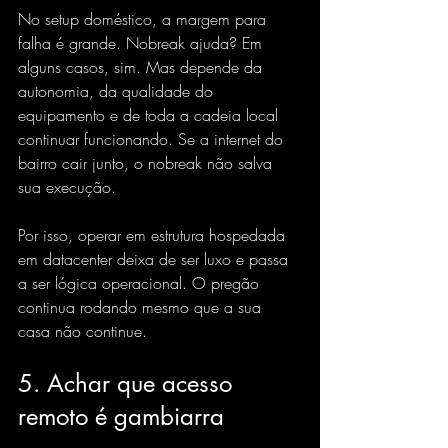
No setup doméstico, a margem para 
falha é grande. Nobreak ajuda? Em 
alguns casos, sim. Mas depende da 
autonomia, da qualidade do 
equipamento e de toda a cadeia local 
continuar funcionando. Se a internet do 
bairro cair junto, o nobreak não salva 
sua execução.
Por isso, operar em estrutura 
hospedada 
em datacenter
 deixa de ser luxo e passa 
a ser lógica operacional. O pregão 
continua rodando mesmo que a sua 
casa não continue.
5. Achar que acesso 
remoto é gambiarra