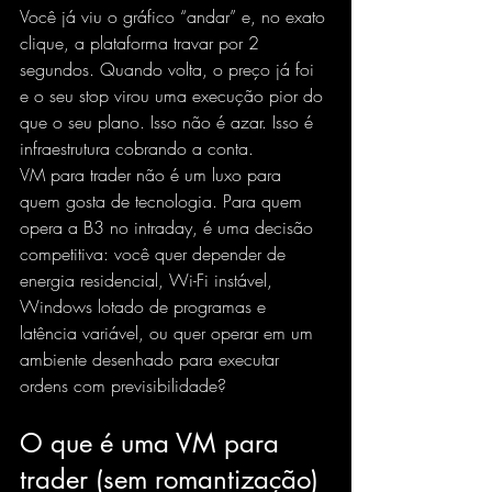
Você já viu o gráfico “andar” e, no exato 
clique, a plataforma travar por 2 
segundos. Quando volta, o preço já foi 
e o seu stop virou uma execução pior do 
que o seu plano. Isso não é azar. Isso é 
infraestrutura cobrando a conta.
VM para trader não é um luxo para 
quem gosta de tecnologia. Para quem 
opera a B3 no intraday, é uma decisão 
competitiva: você quer depender de 
energia residencial, Wi-Fi instável, 
Windows lotado de programas e 
latência variável, ou quer operar em um 
ambiente desenhado para executar 
ordens com previsibilidade?
O que é uma VM para 
trader (sem romantização)