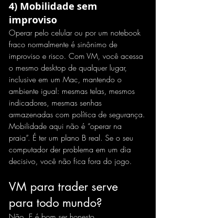
4) Mobilidade sem 
improviso
Operar pelo celular
 ou por um notebook 
fraco normalmente é sinônimo de 
improviso e risco. Com VM, você acessa 
o mesmo desktop de qualquer lugar, 
inclusive em um Mac, mantendo o 
ambiente igual: mesmas telas, mesmos 
indicadores, mesmas senhas 
armazenadas com política de segurança.
Mobilidade aqui não é “operar na 
praia”. É ter um plano B real. Se o seu 
computador der problema em um dia 
decisivo, você não fica fora do jogo.
VM para trader serve 
para todo mundo?
Não. E é bom ser honesto.