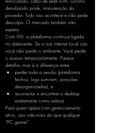
reiniciando, cabo de rede ruim, vizinho 
derrubando poste, manutenção do 
provedor. Tudo isso acontece e não pede 
desculpa. O mercado também não 
espera.
Com VM, a plataforma continua ligada 
no datacenter. Se a sua internet local cair, 
você não perde o ambiente. Você perde 
o acesso temporariamente. Parece 
detalhe, mas é a diferença entre:
perder toda a sessão (plataforma 
fechou, logs sumiram, posições 
desorganizadas), e
reconectar e encontrar o desktop 
exatamente como estava.
Para quem opera com gerenciamento 
ativo, isso vale mais do que qualquer 
“PC gamer”.