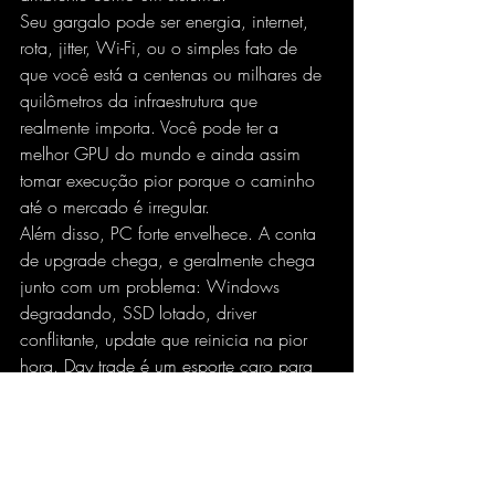
Seu gargalo pode ser energia, internet, 
rota, jitter, Wi-Fi, ou o simples fato de 
que você está a centenas ou milhares de 
quilômetros da infraestrutura que 
realmente importa. Você pode ter a 
melhor GPU do mundo e ainda assim 
tomar execução pior porque o caminho 
até o mercado é irregular.
Além disso, PC forte envelhece. A conta 
de upgrade chega, e geralmente chega 
junto com um problema: Windows 
degradando, SSD lotado, driver 
conflitante, update que reinicia na pior 
hora. Day trade é um esporte caro para 
quem insiste em reinventar a roda dentro 
de casa.
Como migrar para uma 