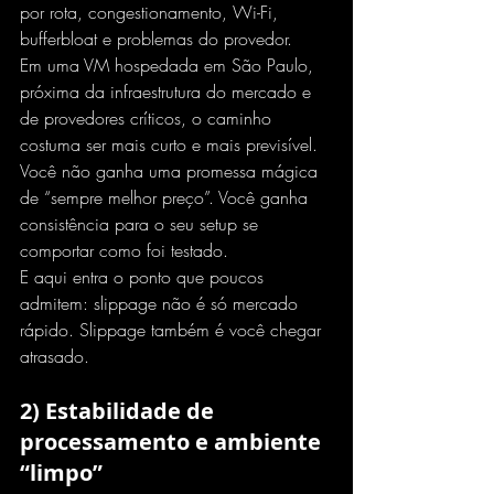
por rota, congestionamento, Wi-Fi, 
bufferbloat e problemas do provedor.
Em uma VM hospedada em São Paulo, 
próxima da infraestrutura do mercado e 
de provedores críticos, o caminho 
costuma ser mais curto e mais previsível. 
Você não ganha uma promessa mágica 
de “sempre melhor preço”. Você ganha 
consistência para o seu setup se 
comportar como foi testado.
E aqui entra o ponto que poucos 
admitem: slippage não é só mercado 
rápido. Slippage também é você chegar 
atrasado.
2) Estabilidade de 
processamento e ambiente 
“limpo”