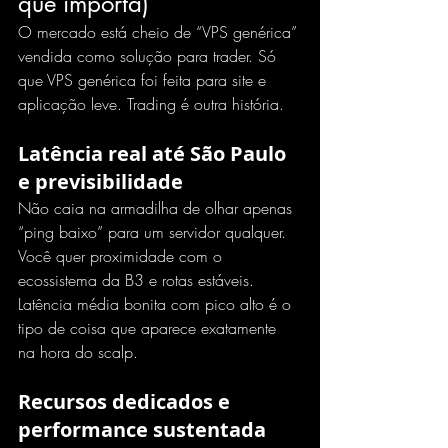
que importa)
O mercado está cheio de 
“VPS genérica”
vendida como solução para trader. Só 
que VPS genérica foi feita para site e 
aplicação leve. Trading é outra história.
Latência real até São Paulo 
e previsibilidade
Não caia na armadilha de olhar apenas 
“ping baixo” para um servidor qualquer. 
Você quer proximidade com o 
ecossistema da B3 e rotas estáveis. 
Latência média bonita com pico alto é o 
tipo de coisa que aparece exatamente 
na hora do scalp.
Recursos dedicados e 
performance sustentada