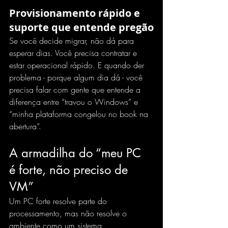
Provisionamento rápido e 
suporte que entende pregão
Se você decide migrar, não dá para 
esperar dias. Você precisa contratar e 
estar operacional rápido. E quando der 
problema - porque algum dia dá - você 
precisa falar com gente que entende a 
diferença entre “travou o Windows” e 
“minha plataforma congelou no book na 
abertura”.
A armadilha do “meu PC 
é forte, não preciso de 
VM”
Um PC forte resolve parte do 
processamento, mas não resolve o 
ambiente como um sistema.