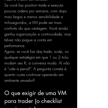
Se você faz position trade e executa 
poucas ordens por semana, com stops 
mais largos e menos sensibilidade a 
milissegundos, a VM pode ser mais 
conforto do que vantagem. Você ainda 
ganha organização e continuidade, mas 
talvez não pague a conta em 
performance.
Agora, se você faz day trade, scalp, ou 
qualquer estratégia em que 1 ou 2 ticks 
mudam seu R, a conversa muda. Aí não 
é “vale a pena?”. A pergunta correta é: 
quanto custa continuar operando em 
ambiente amador?
O que exigir de uma VM 
para trader (o checklist 