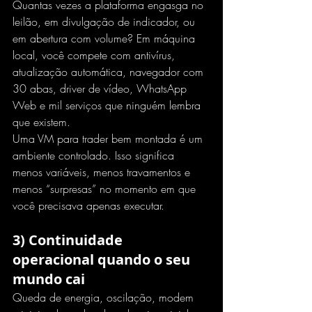
Quantas vezes a plataforma engasga no 
leilão, em divulgação de indicador, ou 
em abertura com volume? Em máquina 
local, você compete com antivírus, 
atualização automática, navegador com 
30 abas, driver de vídeo, WhatsApp 
Web e mil serviços que ninguém lembra 
que existem.
Uma VM para trader bem montada é um 
ambiente controlado. Isso significa 
menos variáveis, menos travamentos e 
menos “surpresas” no momento em que 
você precisava apenas executar.
3) Continuidade 
operacional quando o seu 
mundo cai
Queda de energia
, oscilação, modem 