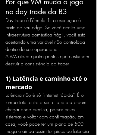
Por que VM muda o jogo 
no day trade da B3
Day trade é Fórmula 1: a execução é 
parte do seu edge. Se você aceita uma 
infraestrutura doméstica frágil, você está 
aceitando uma variável não controlada 
dentro do seu operacional.
A VM ataca quatro pontos que costumam 
destruir a consistência do trader.
1) Latência e caminho até o 
mercado
Latência não é só “internet rápida”. É o 
tempo total entre o seu clique e a ordem 
chegar onde precisa, passar pelos 
sistemas e voltar com confirmação. Em 
casa, você pode ter um plano de 500 
mega e ainda assim ter picos de latência 