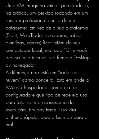
Uma VM (máquina virtual) para trader é, 
na prática, um desktop rodando em um 
servidor profissional dentro de um 
datacenter. Em vez de a sua plataforma 
(Profit, MetaTrader, roteadores, robôs, 
planilhas, alertas) ficar refém do seu 
computador local, ela roda “lá” e você 
acessa pela internet, via Remote Desktop 
ou navegador.
A diferença não está em “rodar na 
nuvem” como conceito. Está em onde a 
VM está hospedada, como ela foi 
configurada e que tipo de rede ela usa 
para falar com o ecossistema de 
execução. Em day trade, isso vira 
dinheiro rápido, para o bem ou para o 
mal.