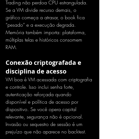
Trading não perdoa CPU estrangulada. 
Se a VM divide recurso demais, o 
gráfico começa a atrasar, o book fica 
“pesado” e a execução degrada. 
Memória também importa: plataforma, 
múltiplas telas e históricos consomem 
RAM.
Conexão criptografada e 
disciplina de acesso
VM boa é VM acessada com criptografia 
e controle. Isso inclui senha forte, 
autenticação reforçada quando 
disponível e política de acesso por 
dispositivo. Se você opera capital 
relevante, segurança não é opcional. 
Invasão ou sequestro de sessão é um 
prejuízo que não aparece no backtest.