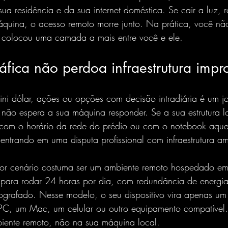
ua residência e da sua internet doméstica. Se cair a luz, re
áquina, o acesso remoto morre junto. Na prática, você nã
ó colocou uma camada a mais entre você e ele.
áfica não perdoa infraestrutura impr
ini dólar, ações ou opções com decisão intradiária é um j
não espera a sua máquina responder. Se a sua estrutura lo
 com o horário da rede do prédio ou com o notebook aqu
entrando em uma disputa profissional com infraestrutura a
hor cenário costuma ser um ambiente remoto hospedado em 
 para rodar 24 horas por dia, com redundância de energia,
tografado. Nesse modelo, o seu dispositivo vira apenas um 
PC, um Mac, um celular ou outro equipamento compatível
iente remoto, não na sua máquina local.