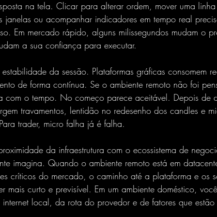
sposta na tela. Clicar para alterar ordem, mover uma linha 
ais janelas ou acompanhar indicadores em tempo real preci
so. Em mercado rápido, alguns milissegundos mudam o pr
mudam a sua confiança para executar.
stabilidade da sessão. Plataformas gráficas consomem rec
nto de forma contínua. Se o ambiente remoto não foi pens
a com o tempo. No começo parece aceitável. Depois de d
rgem travamentos, lentidão no redesenho dos candles e mi
Para trader, micro falha já é falha.
proximidade da infraestrutura com o ecossistema de negoci
nte imagina. Quando o ambiente remoto está em datacent
s críticos do mercado, o caminho até a plataforma e os s
er mais curto e previsível. Em um ambiente doméstico, vo
 internet local, da rota do provedor e de fatores que estã