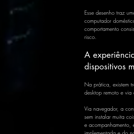
Esse desenho traz uma
computador doméstico
comportamento consist
risco.
A experiência
dispositivos 
Na prática, existem t
desktop remoto e via
Via navegador, a con
sem instalar muita co
e acompanhamento, é 
implementada e do nav