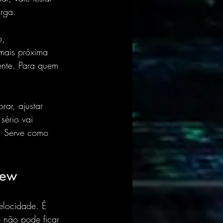
rga.
o, 
ais próxima 
ente. Para quem 
ar, ajustar 
sério vai 
o. Serve como 
iew
elocidade. É 
e não pode ficar 