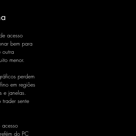
ha
 de acesso 
ionar bem para 
 outra 
uito menor.
ráficos perdem 
 fino em regiões 
 e janelas. 
trader sente 
 acesso 
 refém do PC 