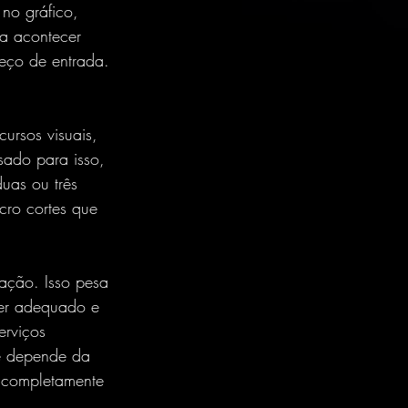
no gráfico, 
sa acontecer 
eço de entrada. 
ursos visuais, 
ado para isso, 
uas ou três 
cro cortes que 
ação. Isso pesa 
er adequado e 
erviços 
cê depende da 
o completamente 