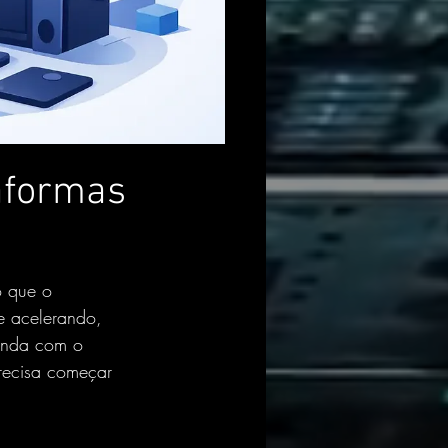
aformas
o que o 
e acelerando, 
banda com o 
recisa começar 