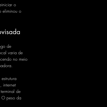
iniciar o 
o eliminou o 
ovisada
ogo de 
cal varia de 
ecendo no meio 
madora.
estrutura 
 internet 
terminal de 
. O peso da 