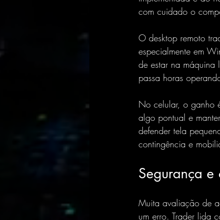
com cuidado o compo
O desktop remoto trad
especialmente em Wi
de estar na máquina l
passa horas operando,
No celular, o ganho é
algo pontual e mante
defender tela pequena
contingência e mobi
Segurança e 
Muita avaliação de a
um erro. Trader lida 