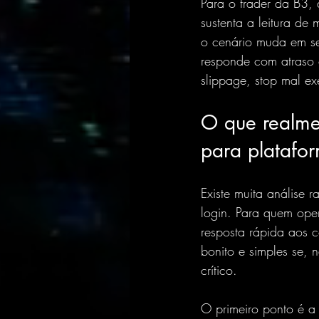
Para o trader da B3, 
sustenta a leitura d
o cenário muda em se
responde com atraso 
slippage, stop mal e
O que realme
para platafor
Existe muita análise 
login. Para quem oper
resposta rápida aos 
bonito e simples se, 
crítico.
O primeiro ponto é a