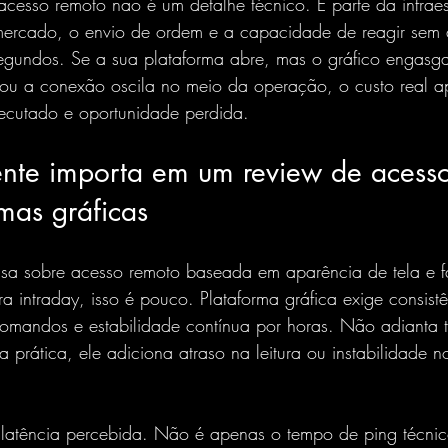
acesso remoto não é um detalhe técnico. É parte da infraes
e mercado, o envio de ordem e a capacidade de reagir sem
gundos. Se a sua plataforma abre, mas o gráfico engasg
ou a conexão oscila no meio da operação, o custo real 
xecutado e oportunidade perdida.
nte importa em um review de acess
mas gráficas
rasa sobre acesso remoto baseada em aparência de tela e f
a intraday, isso é pouco. Plataforma gráfica exige consistê
comandos e estabilidade contínua por horas. Não adianta 
na prática, ele adiciona atraso na leitura ou instabilidade
 
latência percebida
. Não é apenas o tempo de ping técnico