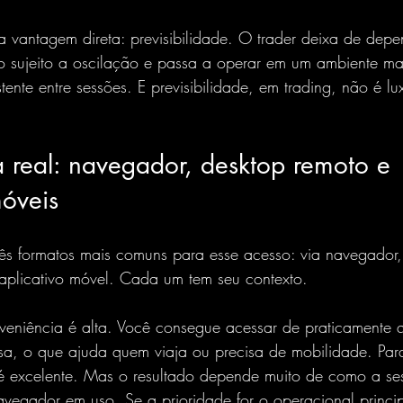
 vantagem direta: previsibilidade. O trader deixa de dep
 sujeito a oscilação e passa a operar em um ambiente mai
ente entre sessões. E previsibilidade, em trading, não é lu
 real: navegador, desktop remoto e 
móveis
rês formatos mais comuns para esse acesso: via navegador, 
 aplicativo móvel. Cada um tem seu contexto.
veniência é alta. Você consegue acessar de praticamente q
isa, o que ajuda quem viaja ou precisa de mobilidade. Par
excelente. Mas o resultado depende muito de como a ses
egador em uso. Se a prioridade for o operacional principa