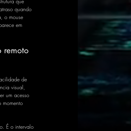
trutura que 
 atraso quando 
a, o mouse 
aparece em 
o remoto 
acilidade de 
ncia visual, 
ter um acesso 
 no momento 
. É o intervalo 