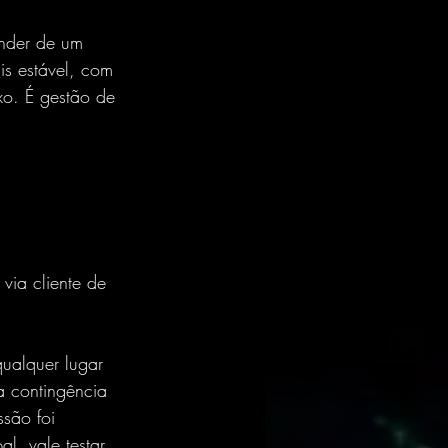
ender de um 
s estável, com 
xo. É gestão de 
via cliente de 
ualquer lugar 
a contingência 
são foi 
l, vale testar 