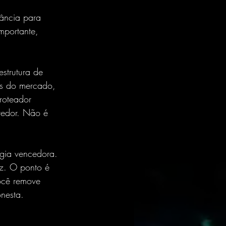
rância para 
mportante, 
strutura de 
s do mercado, 
roteador 
vedor. Não é 
égia vencedora. 
ez. O ponto é 
você remove 
onesta.