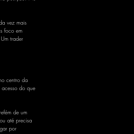
ada vez mais 
is foco em 
 Um trader 
mo centro da 
e acesso do que 
 refém de um 
u até precisa 
gar por 