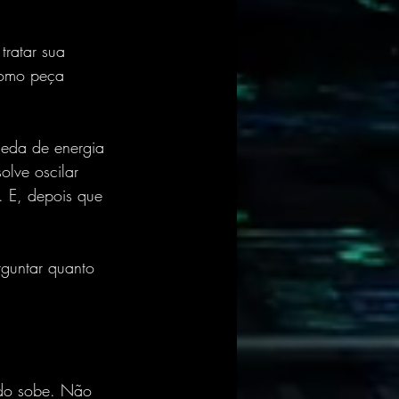
tratar sua 
 Como peça 
eda de energia 
lve oscilar 
. E, depois que 
rguntar quanto 
ado sobe. Não 