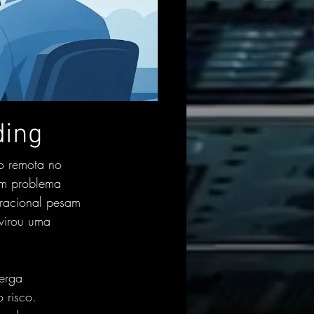
ding
o remota no 
um problema 
racional pesam 
 virou uma 
erga 
 risco. 