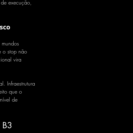
 de execução, 
isco
m mundos 
e o stop não 
ional vira 
. Infraestrutura 
eito que o 
nível de 
a B3