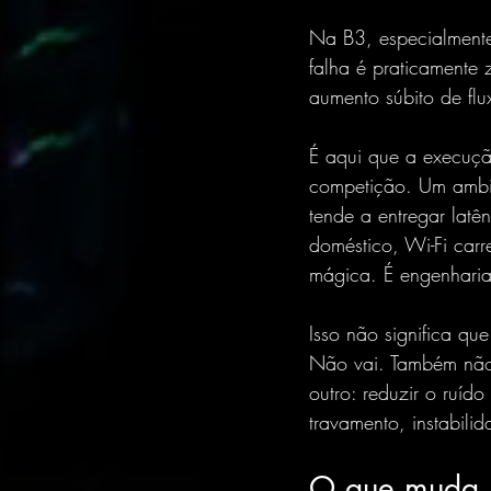
Na B3, especialmente 
falha é praticamente 
aumento súbito de fl
É aqui que a execuçã
competição. Um ambie
tende a entregar latê
doméstico, Wi-Fi car
mágica. É engenharia 
Isso não significa qu
Não vai. Também não 
outro: reduzir o ruíd
travamento, instabili
O que muda n