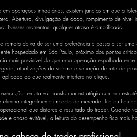
em operações intradiárias, existem janelas em que a tole
zero. Abertura, divulgação de dado, rompimento de nível i
uxo. Nesses momentos, qualquer atraso é amplificado.
o remota deixa de ser uma preferência e passa a ser uma e
nte hospedado em São Paulo, próximo dos pontos crítico
ncia mais previsível do que uma operação espalhada entre 
regado, atualizações do sistema e variação de rota do pro
aplicada ao que realmente interfere no clique.
e execução remota vai transformar estratégia ruim em estrat
elimina integralmente impacto de mercado, fila ou liquid
o operacional que distorce o resultado do trader. Quando 
dade e atraso evitável, a leitura do desempenho fica mais h
a cabeça do trader profissional