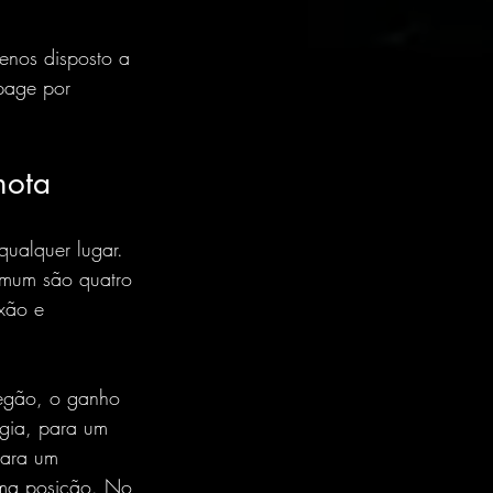
enos disposto a 
ppage por 
mota
ualquer lugar. 
omum são quatro 
exão e 
regão, o ganho 
gia, para um 
para um 
uma posição. No 