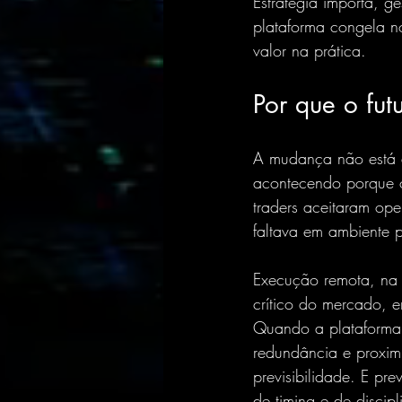
Estratégia importa, g
plataforma congela n
valor na prática.
Por que o fu
A mudança não está 
acontecendo porque o
traders aceitaram op
faltava em ambiente p
Execução remota, na p
crítico do mercado, 
Quando a plataforma
redundância e proxim
previsibilidade. E pr
de timing e de discipl