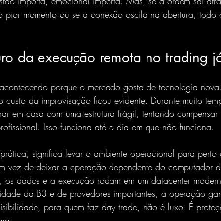
estão importa, emocional importa. Mas, se a ordem sai atr
o pior momento ou se a conexão oscila na abertura, todo o
turo da execução remota no trading 
acontecendo porque o mercado gosta de tecnologia nova.
 custo da improvisação ficou evidente. Durante muito temp
erar em casa com uma estrutura frágil, tentando compensar
rofissional. Isso funciona até o dia em que não funciona.
rática, significa levar o ambiente operacional para perto
em vez de deixar a operação dependente do computador d
, os dados e a execução rodam em um datacenter moder
idade da B3 e de provedores importantes, a operação ga
evisibilidade, para quem faz day trade, não é luxo. É prot
ina.