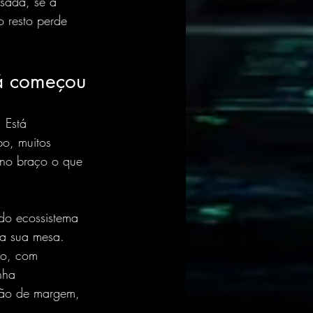
asada, se a 
 resto perde 
já começou
 Está 
o, muitos 
 no braço o que 
 do ecossistema 
a sua mesa. 
no, com 
nha 
eção de margem, 