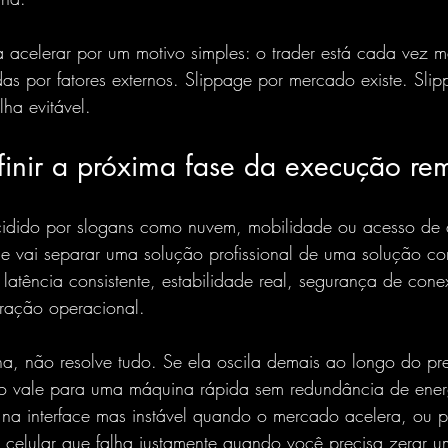
a acelerar por um motivo simples: o trader está cada vez m
as por fatores externos. Slippage por mercado existe. Sli
alha evitável.
finir a próxima fase da execução re
cidido por slogans como nuvem, mobilidade ou acesso de q
ue vai separar uma solução profissional de uma solução c
: latência consistente, estabilidade real, segurança de con
ração operacional.
ha, não resolve tudo. Se ela oscila demais ao longo do p
 vale para uma máquina rápida sem redundância de ener
 na interface mas instável quando o mercado acelera, ou 
o celular que falha justamente quando você precisa zerar 