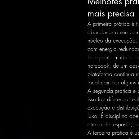
Melhores prát
mais precisa
A primeira prática é t
abandonar o seu comp
núcleo da execução.
com energia redundant
Esse ponto muda o jo
notebook, de um des
plataforma continua 
local cair por algun
A segunda prática é b
isso faz diferença re
execução e distribuiç
luxo. É disciplina op
atraso de resposta, p
A terceira prática é 