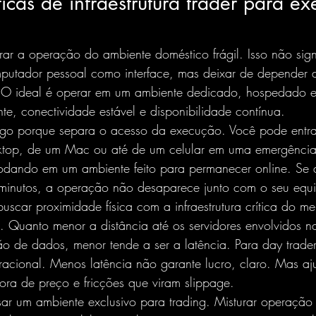
icas de infraestrutura trader para e
irar a operação do ambiente doméstico frágil. Isso não sign
utador pessoal como interface, mas deixar de depender 
 O ideal é operar em um ambiente dedicado, hospedado e
e, conectividade estável e disponibilidade contínua.
go porque separa o acesso da execução. Você pode entra
ktop, de um Mac ou até de um celular em uma emergência
rodando em um ambiente feito para 
permanecer online
. Se 
s minutos, a operação não desaparece junto com o seu equ
uscar proximidade física com a infraestrutura crítica do 
al. Quanto menor a distância até os servidores envolvidos 
ão de dados, menor tende a ser a latência. Para day trader
eracional. Menos latência não garante lucro, claro. Mas aj
iora de preço e fricções que 
viram slippage
.
usar um ambiente exclusivo para trading. Misturar operaçã