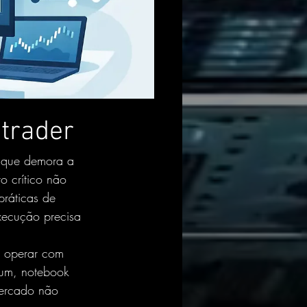
 trader
m que demora a 
o crítico não 
práticas de 
xecução precisa 
a operar com 
mum, notebook 
ercado não 