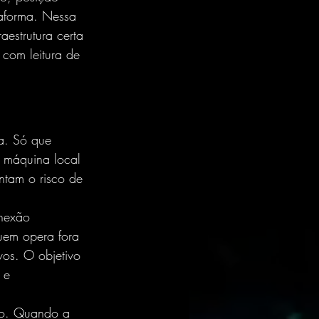
taforma. Nessa 
estrutura certa 
com leitura de 
a. Só que 
 máquina local 
ntam o risco de 
nexão 
quem opera fora 
vos. O objetivo 
 e 
udo. Quando a 