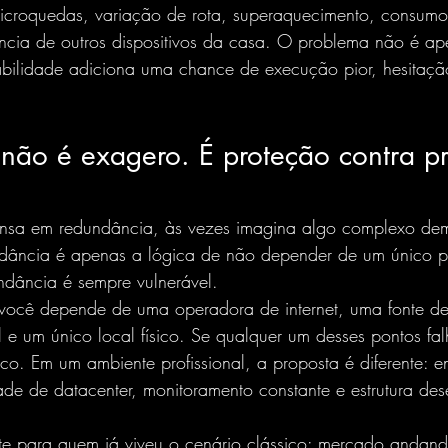
icroquedas, variação de rota, superaquecimento, consumo
rência de outros dispositivos da casa. O problema não é ap
abilidade adiciona uma chance de execução pior, hesitaçã
não é exagero. É proteção contra pr
nsa em redundância, às vezes imagina algo complexo dem
dância é apenas a lógica de não depender de um único po
dância é sempre vulnerável.
você depende de uma operadora de internet, uma fonte de
 e um único local físico. Se qualquer um desses pontos fal
co. Em um ambiente profissional, a proposta é diferente: e
ade de datacenter, monitoramento constante e estrutura de
nte para quem já viveu o cenário clássico: mercado andan