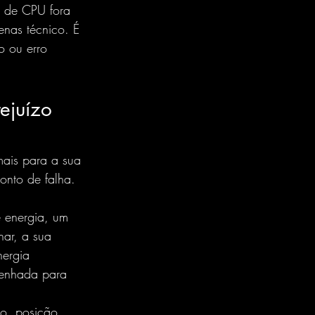
 de CPU fora 
enas técnico. É 
o ou erro 
ejuízo 
ais para a sua 
nto de falha. 
 energia, um 
har, a sua 
nergia 
senhada para 
do, posição 