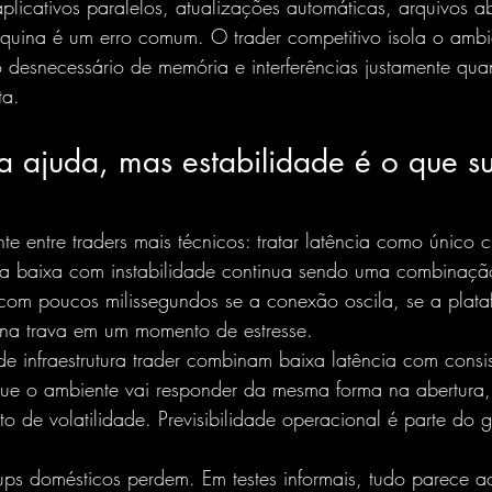
icativos paralelos, atualizações automáticas, arquivos ab
uina é um erro comum. O trader competitivo isola o ambie
 desnecessário de memória e interferências justamente qu
ta.
a ajuda, mas estabilidade é o que su
nte entre traders mais técnicos: tratar latência como único cr
ia baixa com instabilidade continua sendo uma combinaçã
com poucos milissegundos se a conexão oscila, se a plata
na trava em um momento de estresse.
de infraestrutura trader combinam baixa latência com consi
 que o ambiente vai responder da mesma forma na abertura
 de volatilidade. Previsibilidade operacional é parte do 
ups domésticos perdem. Em testes informais, tudo parece a