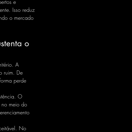
ertos e 
nte. Isso reduz 
ando o mercado 
stenta o 
itério. A 
o ruim. De 
forma perde 
stência. O 
, no meio do 
gerenciamento 
ceitável. No 