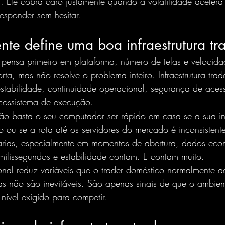
 Ele cobra caro justamente quando a volatilidade acelera
 responder sem hesitar.
te define uma boa infraestrutura tr
 pensa primeiro em plataforma, número de telas e velocid
rta, mas não resolve o problema inteiro. Infraestrutura tra
stabilidade, continuidade operacional, segurança de aces
cossistema de execução.
ão basta o seu computador ser rápido em casa se a sua int
io ou se a rota até os servidores do mercado é inconsisten
iárias, especialmente em momentos de abertura, dados eco
milissegundos e estabilidade contam. E contam muito.
ional reduz variáveis que o trader doméstico normalmente 
las não são inevitáveis. São apenas sinais de que o ambie
nível exigido para competir.