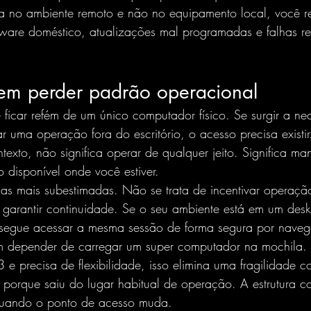
ica no ambiente remoto e não no equipamento local, você r
are doméstico, atualizações mal programadas e falhas re
em perder padrão operacional
 ficar refém de um único computador físico. Se surgir a ne
 uma operação fora do escritório, o acesso precisa existi
texto, não significa operar de qualquer jeito. Significa m
disponível onde você estiver.
cas mais subestimadas. Não se trata de incentivar operaç
de garantir continuidade. Se o seu ambiente está em um desk
nsegue acessar a mesma sessão de forma segura por naveg
em depender de carregar um super computador na mochila.
e precisa de flexibilidade, isso elimina uma fragilidade 
porque saiu do lugar habitual de operação. A estrutura co
quando o ponto de acesso muda.