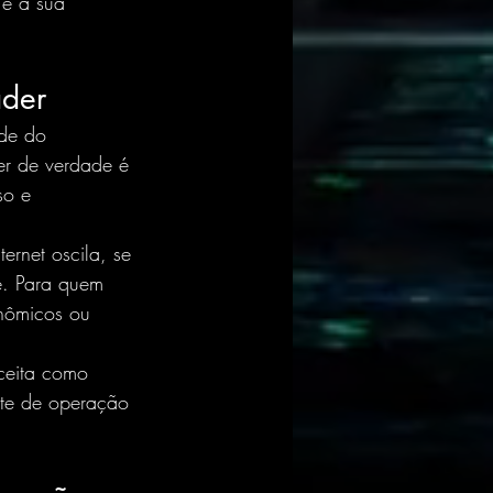
 e a sua 
ader
ade do 
der de verdade é 
so e 
ernet oscila, se 
te. Para quem 
nômicos ou 
aceita como 
nte de operação 