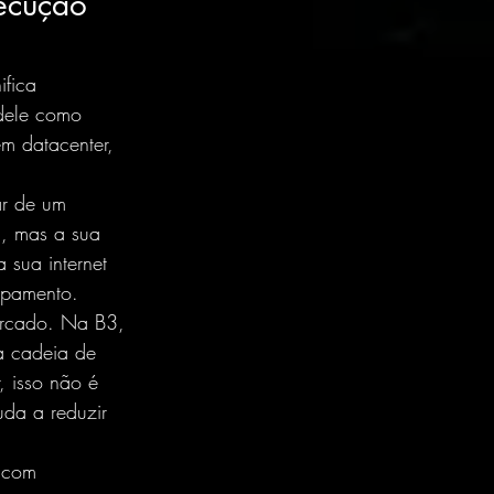
xecução 
ifica 
dele como 
m datacenter, 
r de um 
, mas a sua 
a sua internet 
ipamento.
mercado. Na B3, 
na cadeia de 
, isso não é 
uda a reduzir 
o com 