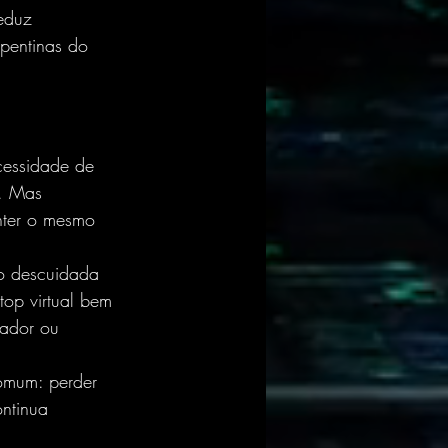
eduz 
pentinas do 
cessidade de 
r. Mas 
anter o mesmo 
ão descuidada 
top virtual bem 
ador ou 
comum: perder 
ntinua 