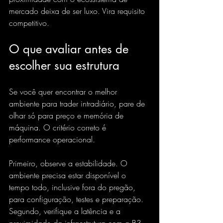
mercado deixa de ser luxo. Vira requisito 
competitivo.
O que avaliar antes de 
escolher sua estrutura
Se você quer encontrar o melhor 
ambiente para trader intradiário, pare de 
olhar só para preço e memória de 
máquina. O critério correto é 
performance operacional.
Primeiro, observe a estabilidade. O 
ambiente precisa estar disponível o 
tempo todo, inclusive fora do pregão, 
para configuração, testes e preparação. 
Segundo, verifique a latência e a 