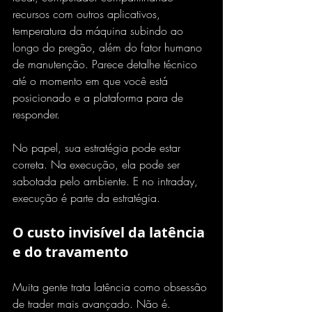
recursos com outros aplicativos, 
temperatura da máquina subindo ao 
longo do pregão, além do fator humano 
de manutenção. Parece detalhe técnico 
até o momento em que você está 
posicionado e a plataforma para de 
responder.
No papel, sua estratégia pode estar 
correta. Na execução, ela pode ser 
sabotada pelo ambiente. E no intraday, 
execução é parte da estratégia.
O custo invisível da latência 
e do travamento
Muita gente trata latência como obsessão 
de trader mais avançado. Não é. 