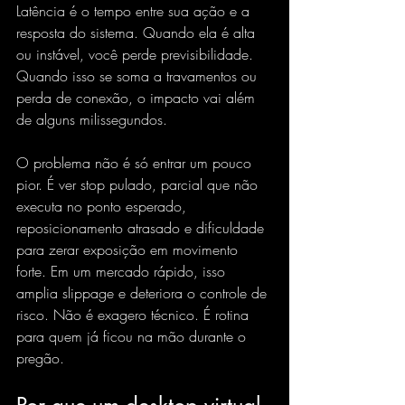
Latência é o tempo
 entre sua ação e a 
resposta do sistema. Quando ela é alta 
ou instável, você perde previsibilidade. 
Quando isso se soma a travamentos ou 
perda de conexão, o impacto vai além 
de alguns milissegundos.
O problema não é só entrar um pouco 
pior. É ver stop pulado, parcial que não 
executa no ponto esperado, 
reposicionamento atrasado e dificuldade 
para zerar exposição em movimento 
forte. Em um mercado rápido, isso 
amplia slippage e deteriora o controle de 
risco. Não é exagero técnico. É rotina 
para quem já ficou na mão durante o 
pregão.