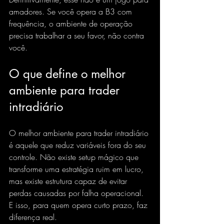
amadores. Se você opera a B3 com 
frequência, o ambiente de operação 
precisa trabalhar a seu favor, não contra 
você.
O que define o melhor 
ambiente para trader 
intradiário
O melhor ambiente para trader intradiário 
é aquele que reduz variáveis fora do seu 
controle. Não existe setup mágico que 
transforme uma estratégia ruim em lucro, 
mas existe estrutura capaz de evitar 
perdas causadas por falha operacional. 
E isso, para quem opera curto prazo, faz 
diferença real.