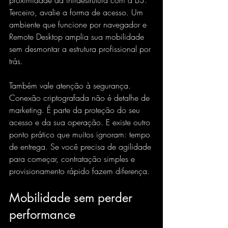
proximidade da infraestrutura com a B3. 
Terceiro, avalie a forma de acesso. Um 
ambiente que funcione por 
navegador e 
Remote Desktop
 amplia sua mobilidade 
sem desmontar a estrutura profissional por 
trás.
Também vale atenção à segurança. 
Conexão criptografada não é detalhe de 
marketing. É parte da proteção do seu 
acesso e da sua operação. E existe outro 
ponto prático que muitos ignoram: tempo 
de entrega. Se você precisa de agilidade 
para começar, contratação simples e 
provisionamento rápido fazem diferença.
Mobilidade sem perder 
performance