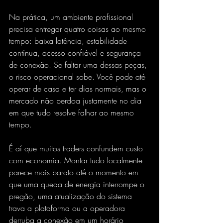
Na prática, um ambiente profissional 
precisa entregar quatro coisas ao mesmo 
tempo: baixa latência, estabilidade 
contínua, acesso confiável e segurança 
de conexão. Se faltar uma dessas peças, 
o risco operacional sobe. Você pode até 
operar de casa e ter dias normais, mas o 
mercado não perdoa justamente no dia 
em que tudo resolve falhar ao mesmo 
tempo.
É aí que muitos traders confundem custo 
com economia. Montar tudo localmente 
parece mais barato até o momento em 
que uma queda de energia interrompe o 
pregão, uma atualização do sistema 
trava a plataforma ou a operadora 
derruba a conexão em um horário 