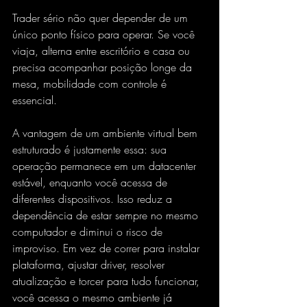
Trader sério não quer depender de um 
único ponto físico para operar. Se você 
viaja, alterna entre escritório e casa ou 
precisa acompanhar posição longe da 
mesa, mobilidade com controle é 
essencial.
A vantagem de um ambiente virtual bem 
estruturado é justamente essa: sua 
operação permanece em um datacenter 
estável, enquanto você acessa de 
diferentes dispositivos. Isso reduz a 
dependência de estar sempre no mesmo 
computador e diminui o risco de 
improviso. Em vez de correr para instalar 
plataforma, ajustar driver, resolver 
atualização e torcer para tudo funcionar, 
você acessa o mesmo ambiente já 