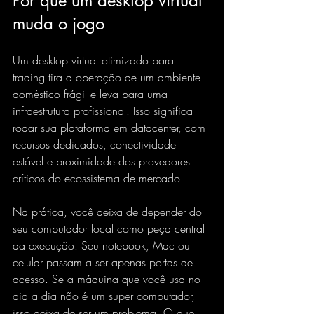
Por que um desktop virtual 
muda o jogo
Um desktop virtual otimizado para 
trading tira a operação de um ambiente 
doméstico frágil e leva para uma 
infraestrutura profissional. Isso significa 
rodar sua plataforma em datacenter, com 
recursos dedicados, conectividade 
estável e proximidade dos provedores 
críticos do ecossistema de mercado.
Na prática, você deixa de depender do 
seu computador local como peça central 
da execução. Seu notebook, Mac ou 
celular passam a ser apenas portas de 
acesso. Se a máquina que você usa no 
dia a dia não é um super computador, 
isso deixa de ser um problema. O que 