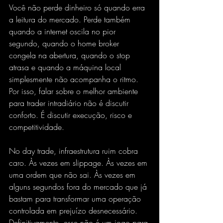
Você não perde dinheiro só quando erra 
a leitura do mercado. Perde também 
quando a internet oscila no pior 
segundo, quando o home broker 
congela na abertura, quando o stop 
atrasa e quando a máquina local 
simplesmente não acompanha o ritmo. 
Por isso, falar sobre o melhor ambiente 
para trader intradiário não é discutir 
conforto. É discutir execução, risco e 
competitividade.
No day trade, infraestrutura ruim cobra 
caro. Às vezes em slippage. Às vezes em 
uma ordem que não sai. Às vezes em 
alguns segundos fora do mercado que já 
bastam para transformar uma operação 
controlada em prejuízo desnecessário. 
Definitivamente, esse não é um jogo para 