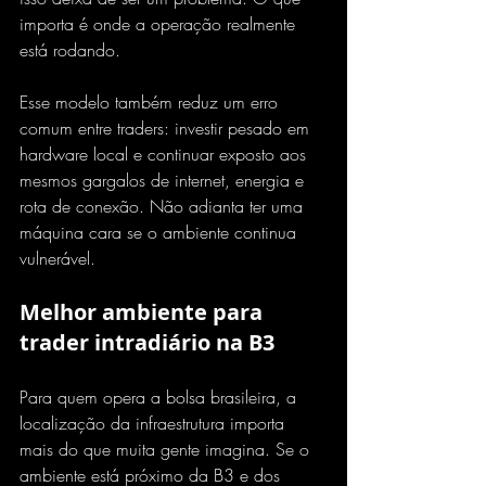
importa é onde a operação realmente 
está rodando.
Esse modelo também reduz um erro 
comum entre traders: investir pesado em 
hardware local e continuar exposto aos 
mesmos gargalos de internet, energia e 
rota de conexão. Não adianta ter uma 
máquina cara se o ambiente continua 
vulnerável.
Melhor ambiente para 
trader intradiário na B3
Para quem opera a bolsa brasileira, a 
localização da infraestrutura importa 
mais do que muita gente imagina. Se o 
ambiente está próximo da B3 e dos 