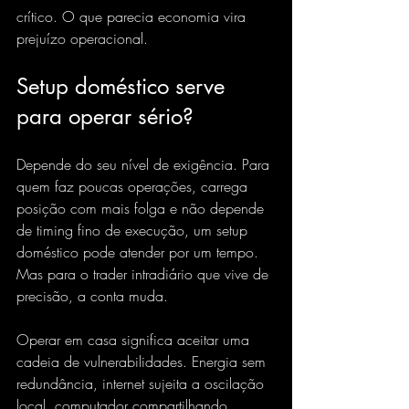
crítico. O que parecia economia vira 
prejuízo operacional.
Setup doméstico serve 
para operar sério?
Depende do seu nível de exigência. Para 
quem faz poucas operações, carrega 
posição com mais folga e não depende 
de timing fino de execução, um setup 
doméstico pode atender por um tempo. 
Mas para o trader intradiário que vive de 
precisão, a conta muda.
Operar em casa significa aceitar uma 
cadeia de vulnerabilidades. 
Energia sem 
redundância
, internet sujeita a oscilação 
local, computador compartilhando 