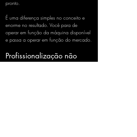
pronto.
É uma diferença simples no conceito e 
enorme no resultado. Você para de 
operar em função da máquina disponível 
e passa a operar em função do mercado.
Profissionalização não 
começa na técnica, 
começa na estrutura
Existe um ponto que muita gente evita 
admitir: trader que trata infraestrutura 
como detalhe está competindo em 
desvantagem. No day trade, a estratégia 
importa. O emocional importa. A gestão 
de risco importa. Mas a estrutura que 
sustenta tudo isso também importa.