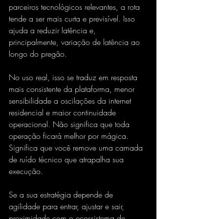
parceiros tecnológicos relevantes, a rota 
tende a ser mais curta e previsível. Isso 
ajuda a reduzir latência e, 
principalmente, variação de latência ao 
longo do pregão.
No uso real, isso se traduz em resposta 
mais consistente da plataforma, menor 
sensibilidade a oscilações da internet 
residencial e maior continuidade 
operacional. Não significa que toda 
operação ficará melhor por mágica. 
Significa que você remove uma camada 
de ruído técnico que atrapalha sua 
execução.
Se a sua estratégia depende de 
agilidade para entrar, ajustar e sair, 
proximidade com o ecossistema de 