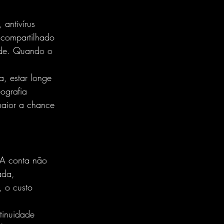
antivírus 
 compartilhado 
ade. Quando o 
a, estar longe 
ografia 
maior a chance 
 A conta não 
ada, 
, o custo 
tinuidade 