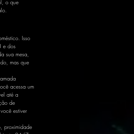
al, o que 
lo.
méstico. Isso 
3 e dos 
da sua mesa, 
ado, mas que 
camada 
você acessa um 
el até a 
ução de 
você estiver 
o, proximidade 