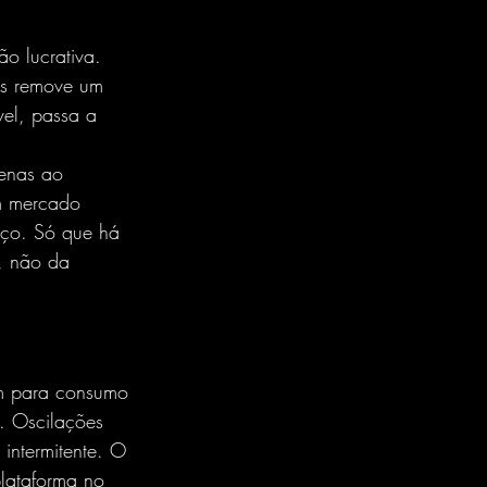
o lucrativa. 
Mas remove um 
vel, passa a 
penas ao 
m mercado 
eço. Só que há 
a, não da 
em para consumo 
a. Oscilações 
 intermitente. O 
lataforma no 