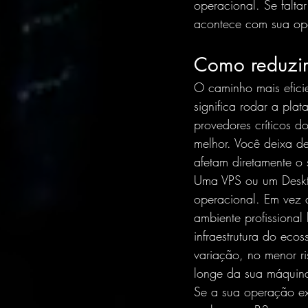
operacional. Se faltar
acontece com sua ope
Como reduzir 
O caminho mais efici
significa rodar a pla
provedores críticos
melhor. Você deixa d
afetam diretamente o 
Uma VPS ou um Desktop
operacional
. Em vez 
ambiente profissiona
infraestrutura do eco
variação, no menor r
longe da sua máquina
Se a sua operação exi