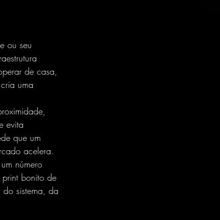
e ou seu 
aestrutura 
 operar de casa, 
 cria uma 
 proximidade, 
e evita 
pede que um 
cado acelera.
m um número 
rint bonito de 
 do sistema, da 