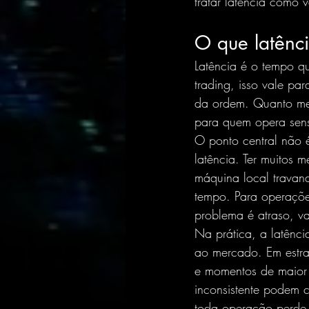
tratar latência como 
O que latênc
Latência é o tempo q
trading, isso vale pa
da ordem. Quanto meno
para quem opera sens
O ponto central não 
latência. Ter muitos 
máquina local travan
tempo. Para operaçõe
problema é atraso, va
Na prática, a latênci
ao mercado. Em estra
e momentos de maior f
inconsistente podem 
toda operação perde 