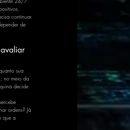
biente 24/7. 
ositivos, 
cisa continuar 
depender de 
avaliar 
 quanto sua 
a, no meio da 
quina decide 
percebe 
nar ordens? Já 
m que a 