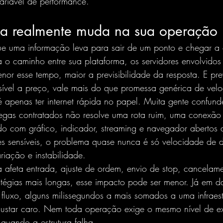
variável de performance.
ia realmente muda na sua operação
ue uma informação leva para sair de um ponto e chegar a 
ra o caminho entre sua plataforma, os servidores envolvido
r esse tempo, maior a previsibilidade da resposta. E prev
ível a preço, vale mais do que promessa genérica de vel
é apenas ter internet rápida no papel. Muita gente confu
megas contratados não resolve uma rota ruim, uma conexão
do com gráfico, indicador, streaming e navegador abertos
s sensíveis, o problema quase nunca é só velocidade de
riação e instabilidade.
a afeta entrada, ajuste de ordem, envio de stop, cancelam
tégias mais longas, esse impacto pode ser menor. Já em da
luxo, alguns milissegundos a mais somados a uma infraest
custar caro. Nem toda operação exige o mesmo nível de e
quando a estrutura falha.