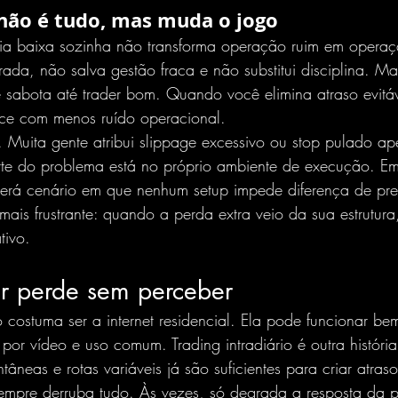
 não é tudo, mas muda o jogo
cia baixa sozinha não transforma operação ruim em operaçã
rrada, não salva gestão fraca e não substitui disciplina. 
e sabota até trader bom. Quando você elimina atraso evitá
nce com menos ruído operacional.
. Muita gente atribui slippage excessivo ou stop pulado a
te do problema está no próprio ambiente de execução. E
verá cenário em que nenhum setup impede diferença de pr
 mais frustrante: quando a perda extra veio da sua estrutur
tivo.
r perde sem perceber
 costuma ser a internet residencial. Ela pode funcionar b
por vídeo e uso comum. Trading intradiário é outra históri
neas e rotas variáveis já são suficientes para criar atraso
sempre derruba tudo. Às vezes, só degrada a resposta da p