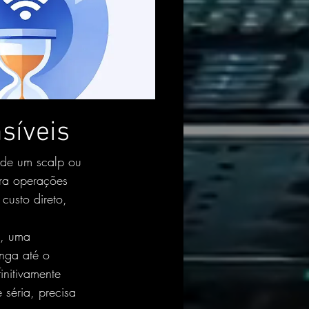
síveis
 de um scalp ou 
ra operações 
custo direto, 
o, uma 
nga até o 
initivamente 
séria, precisa 