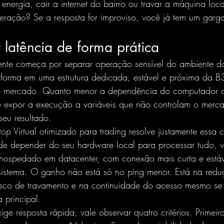
 energia, cair a internet do bairro ou travar a máquina loc
ração? Se a resposta for improviso, você já tem um garga
latência de forma prática
ente começa por separar operação sensível do ambiente do
taforma em uma estrutura dedicada, estável e próxima da B
 do mercado. Quanto menor a dependência do computador 
e expor a execução a variáveis que não controlam o merc
seu resultado.
 Virtual otimizado para trading resolve justamente essa 
de depender do seu hardware local para processar tudo, 
l hospedado em datacenter, com conexão mais curta e estáv
ssistema. O ganho não está só no ping menor. Está na red
isco de travamento e na continuidade do acesso mesmo se 
 principal.
ge resposta rápida, vale observar quatro critérios. Primeir