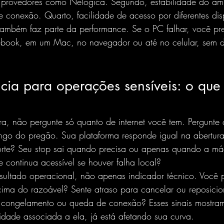
 provedores como Nelogica. Segundo, estabilidade do am
e conexão. Quarto, facilidade de acesso por diferentes disp
também faz parte da performance. Se o PC falhar, você pre
book, em um Mac, no navegador ou até 
no celular
, sem 
cia para operações sensíveis: o que 
ura, não pergunte só quanto de internet você tem. Pergunte
ngo do pregão. Sua plataforma responde igual na abertur
forte? Seu stop sai quando precisa ou apenas quando a má
e continua acessível se houver falha local?
sultado operacional, não apenas indicador técnico. Você 
cima do razoável? Sente atraso para cancelar ou reposicio
 congelamento ou queda de conexão? Esses sinais mostra
ilidade associada a ela, já está afetando sua curva.