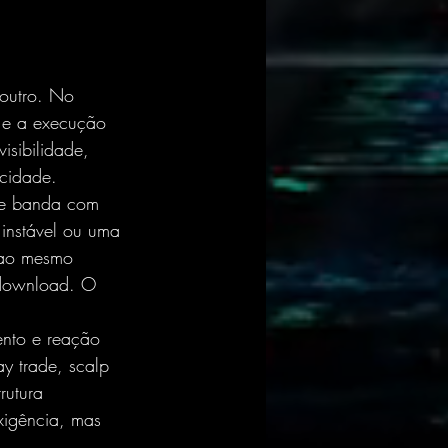
outro. No 
s e a execução 
isibilidade, 
ocidade.
nde banda com 
 instável ou uma 
 ao mesmo 
 download. O 
ento e reação 
y trade, scalp 
rutura 
xigência, mas 