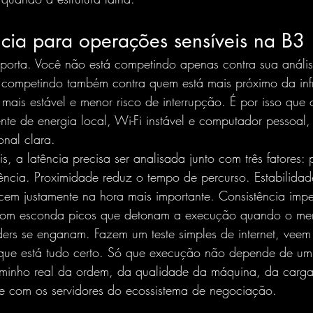
ncia para operações sensíveis na B3
porta. Você não está competindo apenas contra sua anális
 competindo também contra quem está mais próximo da infr
 mais estável e menor risco de interrupção. É por isso que
te de energia local, Wi-Fi instável e computador pessoal,
nal clara.
s, a latência precisa ser analisada junto com três fatores:
tência. Proximidade reduz o tempo de percurso. Estabilidad
cem justamente na hora mais importante. Consistência im
bom esconda picos que detonam a execução quando o mer
aders se enganam. Fazem um teste simples de internet, vee
que está tudo certo. Só que execução não depende de um p
minho real da ordem, da qualidade da máquina, da carga
e com os servidores do ecossistema de negociação.