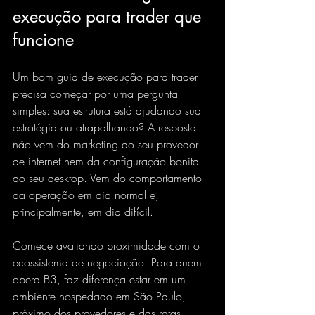
execução para trader que 
funcione
Um bom guia de execução para trader 
precisa começar por uma pergunta 
simples: sua estrutura está ajudando sua 
estratégia ou atrapalhando? A resposta 
não vem do marketing do seu provedor 
de internet nem da configuração bonita 
do seu desktop. Vem do comportamento 
da operação em dia normal e, 
principalmente, em dia difícil.
Comece avaliando proximidade com o 
ecossistema de negociação. Para quem 
opera B3, faz diferença estar em um 
ambiente hospedado em São Paulo, 
próximo dos provedores e das rotas 