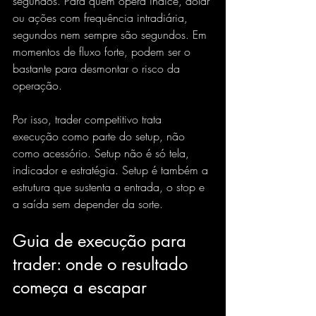
segundos. Para quem opera índice, dólar 
ou ações com frequência intradiária, 
segundos nem sempre são segundos. Em 
momentos de fluxo forte, podem ser o 
bastante para desmontar o risco da 
operação.
Por isso, trader competitivo trata 
execução como parte do setup, não 
como acessório. Setup não é só tela, 
indicador e estratégia. Setup é também a 
estrutura que sustenta a entrada, o stop e 
a saída sem depender da sorte.
Guia de execução para 
trader: onde o resultado 
começa a escapar