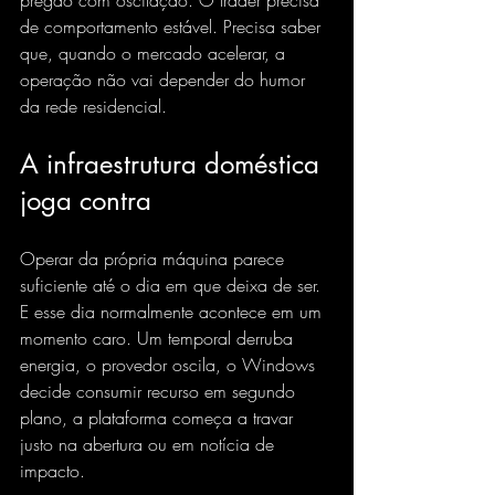
pregão com oscilação. O trader precisa 
de comportamento estável. Precisa saber 
que, quando o mercado acelerar, a 
operação não vai depender do humor 
da rede residencial.
A infraestrutura doméstica 
joga contra
Operar da própria máquina parece 
suficiente até o dia em que deixa de ser. 
E esse dia normalmente acontece em um 
momento caro. Um temporal derruba 
energia, o provedor oscila, o Windows 
decide consumir recurso em segundo 
plano, a plataforma começa a travar 
justo na abertura ou em notícia de 
impacto.