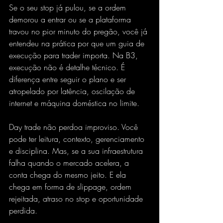
Se o seu stop já pulou, se a ordem 
demorou a entrar ou se a plataforma 
travou no pior minuto do pregão, você já 
entendeu na prática por que um guia de 
execução para trader importa. Na B3, 
execução não é detalhe técnico. É 
diferença entre seguir o plano e ser 
atropelado por latência, oscilação de 
internet e máquina doméstica no limite.
Day trade não perdoa improviso. Você 
pode ter leitura, contexto, gerenciamento 
e disciplina. Mas, se a sua infraestrutura 
falha quando o mercado acelera, a 
conta chega do mesmo jeito. E ela 
chega em forma de slippage, ordem 
rejeitada, atraso no stop e oportunidade 
perdida.