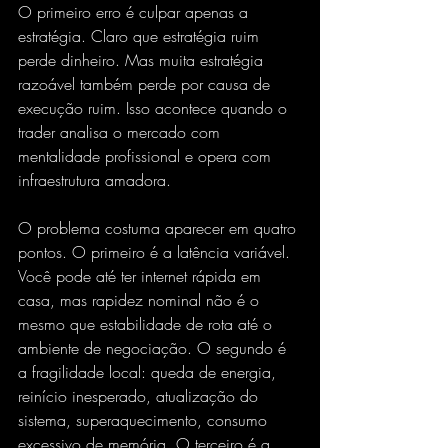
O primeiro erro é culpar apenas a 
estratégia. Claro que estratégia ruim 
perde dinheiro. Mas muita estratégia 
razoável também perde por causa de 
execução ruim. Isso acontece quando o 
trader analisa o mercado com 
mentalidade profissional e opera com 
infraestrutura amadora.
O problema costuma aparecer em quatro 
pontos. O primeiro é a 
latência variável
. 
Você pode até ter internet rápida em 
casa, mas rapidez nominal não é o 
mesmo que estabilidade de rota até o 
ambiente de negociação. O segundo é 
a fragilidade local: queda de energia, 
reinício inesperado, atualização do 
sistema, superaquecimento, consumo 
excessivo de memória. O terceiro é a 