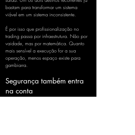
saída. Um ou dois desvios recorrentes já 
bastam para transformar um sistema 
viável em um sistema inconsistente.
É por isso que profissionalização no 
trading passa por infraestrutura. Não por 
vaidade, mas por matemática. Quanto 
mais sensível a execução for a sua 
operação, menos espaço existe para 
gambiarra.
Segurança também entra 
na conta
Quando se fala em execução, muita 
gente pensa apenas em velocidade. Só 
que segurança faz parte do problema. 
Uma conexão exposta, uma máquina 