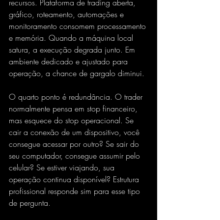
recursos. Plataforma de trading aberta, 
gráfico, roteamento, automações e 
monitoramento consomem processamento 
e memória. Quando a máquina local 
satura, a execução degrada junto. Em 
ambiente dedicado e ajustado para 
operação, a chance de gargalo diminui.
O quarto 
ponto é redundância
. O trader 
normalmente pensa em stop financeiro, 
mas esquece do stop operacional. Se 
cair a conexão de um dispositivo, você 
consegue acessar por outro? Se sair do 
seu computador, consegue assumir pelo 
celular? Se estiver viajando, sua 
operação continua disponível? Estrutura 
profissional responde sim para esse tipo 
de pergunta.