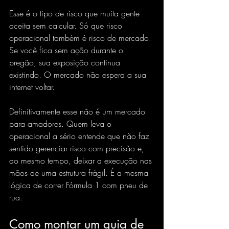
Esse é o tipo de risco que muita gente 
aceita sem calcular. Só que risco 
operacional também é risco de mercado. 
Se você fica sem ação durante o 
pregão, sua exposição continua 
existindo. O mercado não espera a sua 
internet voltar.
Definitivamente esse não é um mercado 
para amadores. Quem leva o 
operacional a sério entende que não faz 
sentido gerenciar risco com precisão e, 
ao mesmo tempo, deixar a execução nas 
mãos de uma estrutura frágil. É a mesma 
lógica de correr Fórmula 1 com pneu de 
rua.
Como montar um guia de 