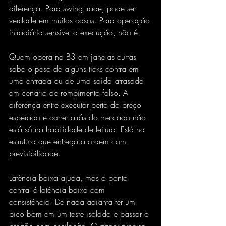
diferença. Para swing trade, pode ser 
verdade em muitos casos. Para operação 
intradiária sensível a execução, não é.
Quem opera na B3 em janelas curtas 
sabe o peso de alguns ticks contra em 
uma entrada ou de uma saída atrasada 
em cenário de rompimento falso. A 
diferença entre executar perto do preço 
esperado e correr atrás do mercado não 
está só na habilidade de leitura. Está na 
estrutura que entrega a ordem com 
previsibilidade.
Latência baixa ajuda, mas o ponto 
central é latência baixa com 
consistência. De nada adianta ter um 
pico bom em um teste isolado e passar o 