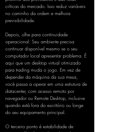
críticas do mercado. Isso reduz variáveis 
no caminho da ordem e melhora 
previsibilidade.
Depois, olhe para continuidade 
operacional. Seu ambiente precisa 
continuar disponível mesmo se o seu 
computador local apresentar problema. É 
aqui que um desktop virtual otimizado 
para trading muda o jogo. Em vez de 
depender da máquina da sua mesa, 
você passa a operar em uma estrutura de 
datacenter, com acesso remoto por 
navegador ou Remote Desktop, inclusive 
quando está fora do escritório ou longe 
do seu equipamento principal.
O terceiro ponto é estabilidade de 