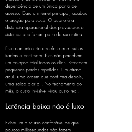
dependência de um único ponto de 
acesso. Caiu a internet principal, acabou 
o pregão para você. O quarto é a 
distância operacional dos provedores e 
sistemas que fazem parte da sua rotina.
Esse conjunto cria um efeito que muitos 
traders subestimam. Eles não percebem 
um colapso total todos os dias. Percebem 
pequenas perdas repetidas. Um atraso 
aqui, uma ordem que confirma depois, 
uma saída pior ali. No fechamento do 
mês, o 
custo invisível
 virou custo real.
Latência baixa não é luxo
Existe um discurso confortável de que 
poucos milissegundos não fazem 