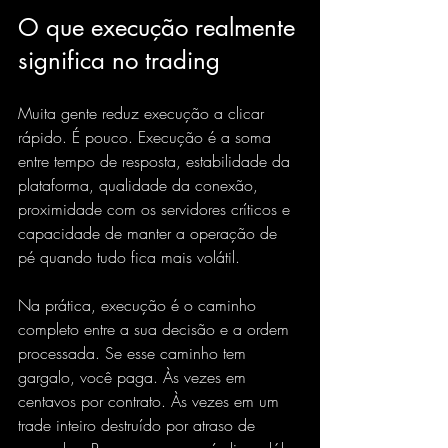
O que execução realmente 
significa no trading
Muita gente reduz execução a clicar 
rápido. É pouco. Execução é a soma 
entre tempo de resposta, estabilidade da 
plataforma, qualidade da conexão, 
proximidade com os servidores críticos e 
capacidade de manter a operação de 
pé quando tudo fica mais volátil.
Na prática, execução é o caminho 
completo entre a sua decisão e a ordem 
processada. Se esse caminho tem 
gargalo, você paga. Às vezes em 
centavos por contrato. Às vezes em um 
trade inteiro destruído por atraso de 