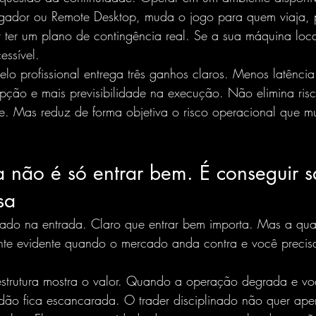
gador
 ou Remote Desktop, muda o jogo para quem viaja, p
r ter um plano de contingência real. Se a sua máquina loca
essível.
lo profissional entrega três ganhos claros. Menos latência 
upção e mais previsibilidade na execução. Não elimina ri
e. Mas reduz de forma objetiva o risco operacional que mu
não é só entrar bem. É conseguir sa
sa
rado na entrada. Claro que entrar bem importa. Mas a qua
nte evidente quando o mercado anda contra e você precis
estrutura mostra o valor. Quando a operação degrada e vo
tidão fica escancarada. O trader disciplinado não quer ap