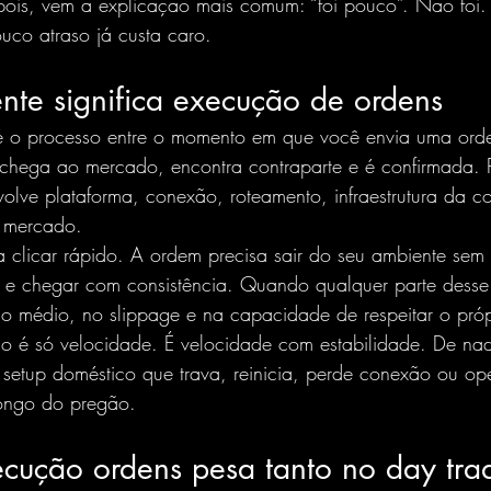
ois, vem a explicação mais comum: “foi pouco”. Não foi
uco atraso já custa caro.
nte significa execução de ordens
é o processo entre o momento em que você envia uma ord
hega ao mercado, encontra contraparte e é confirmada. P
lve plataforma, conexão, roteamento, infraestrutura da co
o mercado.
 clicar rápido. A ordem precisa sair do seu ambiente sem a
te e chegar com consistência. Quando qualquer parte desse
ço médio, no slippage e na capacidade de respeitar o próp
ão é só velocidade. É velocidade com estabilidade. De nad
 setup doméstico que trava, reinicia, perde conexão ou o
longo do pregão.
ecução ordens pesa tanto no day tra