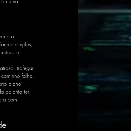
. Em uma 
em e o 
arece simples, 
rretora e 
traso, trafegar 
 caminho falha, 
rio plano.
a adianta ter 
pera com 
de