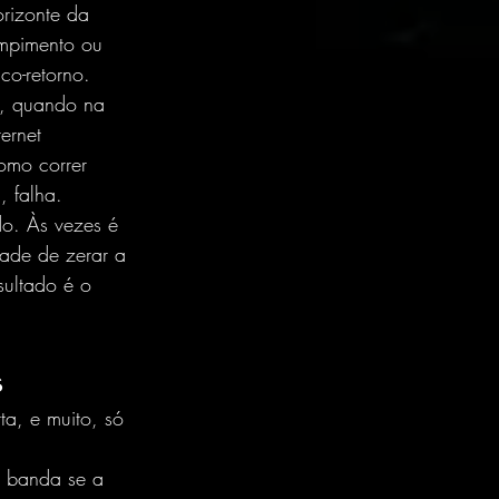
rizonte da 
ompimento ou 
co-retorno.
o, quando na 
ernet 
omo correr 
 falha.
do. Às vezes é 
ade de zerar a 
ultado é o 
s
a, e muito, só 
a banda se a 