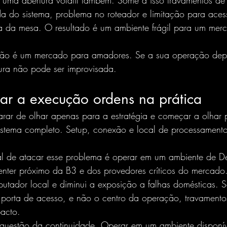
 uma abertura volátil também. Some a isso travamentos de
da do sistema, problema no roteador e limitação para ace
a da mesa. O resultado é um ambiente frágil para um mer
e não é um mercado para amadores. Se a sua operação de
utura não pode ser improvisada.
r a execução ordens na prática
arar de olhar apenas para a estratégia e começar a olhar 
tema completo. Setup, conexão e local de processamento
al de atacar esse problema é operar em um ambiente de Des
ter próximo da B3 e dos provedores críticos do mercado.
tador local e diminui a exposição a falhas domésticas. S
porta de acesso, e não o centro da operação, travamento
pacto.
 questão da continuidade. Operar em um ambiente dispon