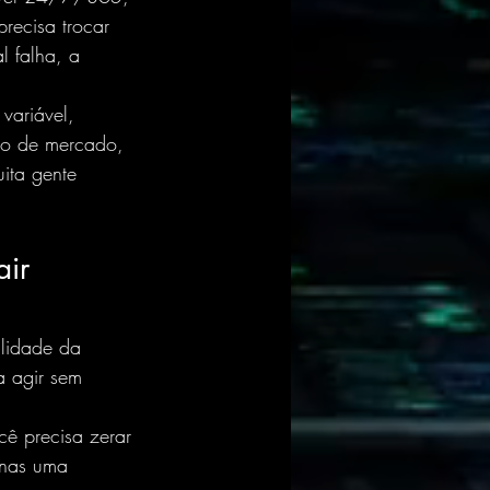
recisa trocar 
l falha, a 
variável, 
sco de mercado, 
ita gente 
ir 
lidade da 
a agir sem 
cê precisa zerar 
enas uma 