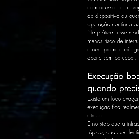
com 
acesso por nave
de dispositivo ou que
operação continua ac
Na prática, esse mode
menos risco de interr
e nem promete milagr
aceita sem perceber.
Execução boa 
quando preci
Existe um foco exage
execução fica realme
atraso.
É no stop que a infra
rápido, qualquer len