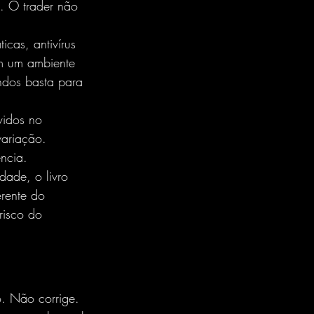
a. O trader não 
as, antivírus 
am um ambiente 
dos basta para 
vidos no 
variação. 
ência.
dade, o livro 
rente do 
risco do 
. Não corrige. 