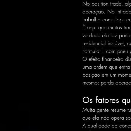
No position trade, a
operação. No intrada
trabalha com stops cu
É aqui que muitos tra
verdade ela faz part
residencial instável
Fórmula 1 com pneu g
O efeito financeiro d
uma ordem que entra 
posição em um moment
mesmo: perda operaci
Os fatores q
Muita gente resume tu
que ela não opera so
A qualidade da conex