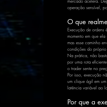
mercado acelera. Dep
operação sensível, po
O que realme
Execução de ordens 
momento em que ela c
mas esse caminho envo
condições do própri
Na prática, não basta
por uma rota eficien
o trader sente no pre
Por isso, execução n
um clique ágil em um
latência variável ao 
Por que a ex