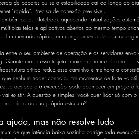
e perda de pacotes ou se a estabilidade cai ao longo do di
ernet “rápida”. Precisa de conexão previsível.
também pesa. Notebook aquecendo, atualizações automátic
múltiplas telas e aplicativos abertos ao mesmo tempo cri
to. Em mercado rápido, um congelamento de poucos segun
.
cia entre o seu ambiente de operação e os servidores envol
g. Quanto maior esse trajeto, maior a chance de atraso e 
raestrutura crítica reduz esse caminho e melhora a consist
 que nenhum trader controla. Em momentos de forte volatili
dez se desloca e a execução pode acontecer em preço dife
 vai existir. A questão é simples: você quer lidar só com o 
m o risco da sua própria estrutura?
a ajuda, mas não resolve tudo
comum de que latência baixa sozinha corrige toda execução