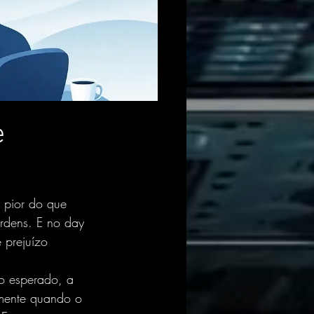
e
o pior do que 
rdens. E no day 
 prejuízo 
o esperado, a 
amente quando o 