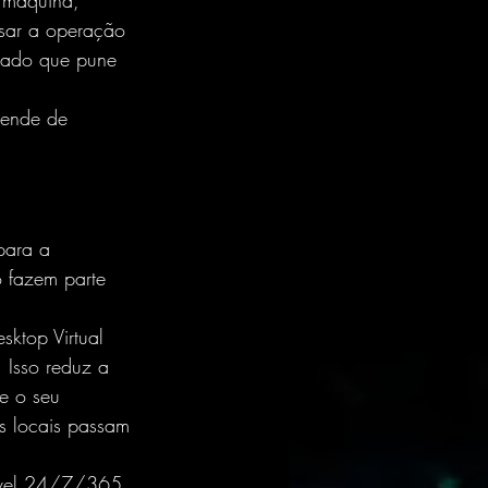
 máquina, 
ssar a operação 
cado que pune 
pende de 
para a 
 fazem parte 
ktop Virtual 
 Isso reduz a 
e o seu 
s locais passam 
ível 24/7/365, 