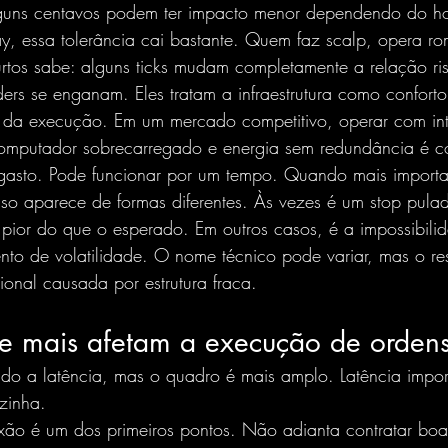
lguns centavos podem ter impacto menor dependendo do ho
y, essa tolerância cai bastante. Quem faz scalp, opera r
rtos sabe: alguns ticks mudam completamente a relação ris
ders se enganam. Eles tratam a infraestrutura como confort
e da execução. Em um mercado competitivo, operar com int
, computador sobrecarregado e energia sem redundância é c
asto. Pode funcionar por um tempo. Quando mais importa,
isso aparece de formas diferentes. Às vezes é um stop pula
pior do que o esperado. Em outros casos, é a impossibilid
o de volatilidade. O nome técnico pode variar, mas o res
onal causada por estrutura fraca.
ue mais afetam a execução de orden
do a latência, mas o quadro é mais amplo. Latência import
zinha.
ão é um dos primeiros pontos. Não adianta contratar bo