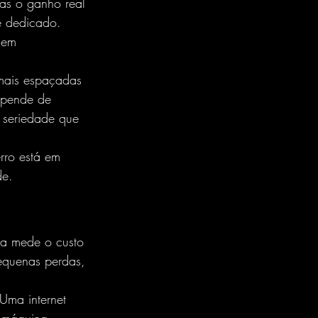
as o ganho real 
e dedicado.
gem 
 mais espaçadas 
epende de 
a seriedade que 
rro está em 
de.
ca mede o custo 
equenas perdas, 
Uma internet 