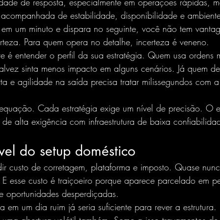
dade de resposta, especialmente em operações rápidas, m
acompanhada de estabilidade, disponibilidade e ambient
a em um minuto e dispara no seguinte, você não tem vanta
rteza. Para quem opera no detalhe, incerteza é veneno.
e é entender o perfil da sua estratégia. Quem usa ordens
talvez sinta menos impacto em alguns cenários. Já quem d
urta e agilidade na saída precisa tratar milissegundos com 
quação. Cada estratégia exige um nível de precisão. O e
 de alta exigência com infraestrutura de baixa confiabilida
ível do setup doméstico
ir custo de corretagem, plataforma e imposto. Quase nun
. E esse custo é traiçoeiro porque aparece parcelado em p
 e oportunidades desperdiçadas.
em um dia ruim já seria suficiente para rever a estrutura. 