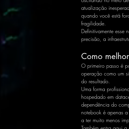
oscilando no meio de
atualização inespera
quando você está for
fragilidade.
Definitivamente ess
precisão, a infraestr
Como melhora
O primeiro passo é p
operação como um sis
do resultado.
Uma forma profission
hospedado em datacen
dependência do compu
notebook é apenas a 
a ter muito menos im
Também entra aqui a