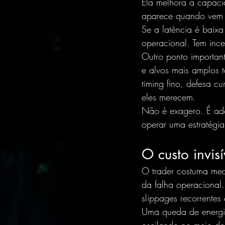
Ela melhora a capaci
aparece quando vem 
Se a latência é baix
operacional. Tem ince
Outro ponto important
e alvos mais amplos 
timing fino, defesa c
eles merecem.
Não é exagero. É ade
operar uma estratégia
O custo invis
O trader costuma med
da falha operacional
slippages recorrentes
Uma queda de energia 