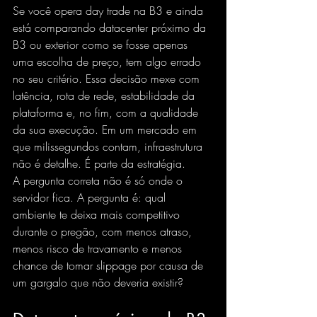
Se você opera day trade na B3 e ainda 
está comparando datacenter próximo da 
B3 ou exterior como se fosse apenas 
uma escolha de preço, tem algo errado 
no seu critério. Essa decisão 
mexe com 
latência
, rota de rede, estabilidade da 
plataforma e, no fim, com a qualidade 
da sua execução. Em um mercado em 
que milissegundos contam, infraestrutura 
não é detalhe. É parte da estratégia.
A pergunta correta não é só onde o 
servidor fica. A pergunta é: qual 
ambiente te deixa mais competitivo 
durante o pregão, com menos atraso, 
menos risco de travamento e menos 
chance de 
tomar slippage
 por causa de 
um gargalo que não deveria existir?