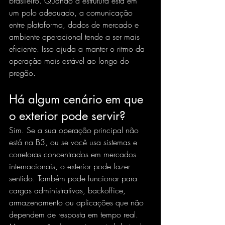
brasileiro. Quando a estrutura está em 
um polo adequado, a comunicação 
entre plataforma, dados de mercado e 
ambiente operacional tende a ser mais 
eficiente. Isso ajuda a manter o ritmo da 
operação mais estável ao longo do 
pregão.
Há algum cenário em que 
o exterior pode servir?
Sim. Se a sua operação principal não 
está na B3, ou se você usa sistemas e 
corretoras concentrados em mercados 
internacionais, o exterior pode fazer 
sentido. Também pode funcionar para 
cargas administrativas, backoffice, 
armazenamento ou aplicações que não 
dependem de resposta em tempo real.