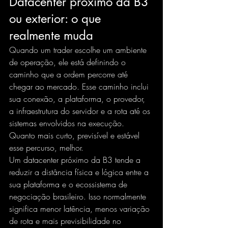
Datacenter próximo da B3 
ou exterior: o que 
realmente muda
Quando um trader escolhe um ambiente 
de operação, ele está definindo o 
caminho que a ordem percorre até 
chegar ao mercado. Esse caminho inclui 
sua conexão, a plataforma, o provedor, 
a infraestrutura do servidor e a rota até os 
sistemas envolvidos na execução. 
Quanto mais curto, previsível e estável 
esse percurso, melhor.
Um datacenter próximo da B3 tende a 
reduzir a distância física e lógica entre a 
sua plataforma e o ecossistema de 
negociação brasileiro. Isso normalmente 
significa menor latência, menos variação 
de rota e mais previsibilidade no 