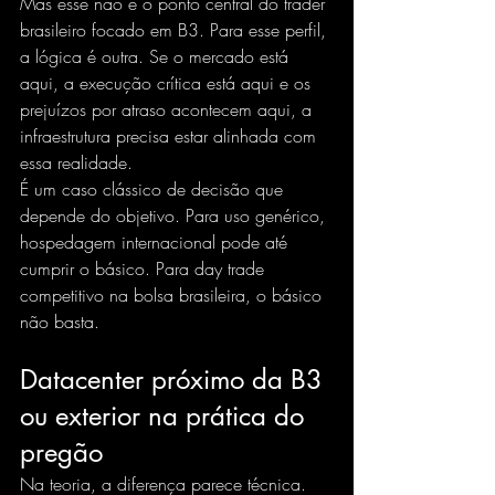
Mas esse não é o ponto central do trader 
brasileiro focado em B3. Para esse perfil, 
a lógica é outra. Se o mercado está 
aqui, a execução crítica está aqui e os 
prejuízos por atraso acontecem aqui, a 
infraestrutura precisa estar alinhada com 
essa realidade.
É um caso clássico de decisão que 
depende do objetivo. Para uso genérico, 
hospedagem internacional pode até 
cumprir o básico. Para day trade 
competitivo na bolsa brasileira, o básico 
não basta.
Datacenter próximo da B3 
ou exterior na prática do 
pregão
Na teoria, a diferença parece técnica. 