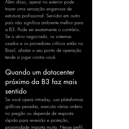
Além disso, operar no exterior pode 
trazer uma sensação enganosa de 
estrutura profissional. Servidor em outro 
país não significa ambiente melhor para 
a B3. Pode ser exatamente o contrário. 
Se o ativo negociado, os sistemas 
usados e os provedores críticos estão no 
Brasil, afastar o seu ponto de operação 
tende a jogar contra você.
Quando um datacenter 
próximo da B3 faz mais 
sentido
Se você opera intraday, usa plataformas 
gráficas pesadas, executa várias ordens 
no pregão ou depende de resposta 
rápida para reversão e proteção, 
proximidade importa muito. Nesse perfil, 