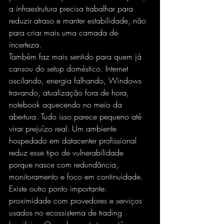
a infraestrutura precisa trabalhar para 
reduzir atraso e manter estabilidade, não 
para criar mais uma camada de 
incerteza.
Também faz mais sentido para quem já 
cansou do setup doméstico. 
Internet 
oscilando
, energia falhando, Windows 
travando, atualização fora de hora, 
notebook aquecendo no meio da 
abertura. Tudo isso parece pequeno até 
virar prejuízo real. Um ambiente 
hospedado em datacenter profissional 
reduz esse tipo de vulnerabilidade 
porque nasce com redundância, 
monitoramento e foco em continuidade.
Existe outro ponto importante: 
proximidade com provedores e serviços 
usados no ecossistema de trading 