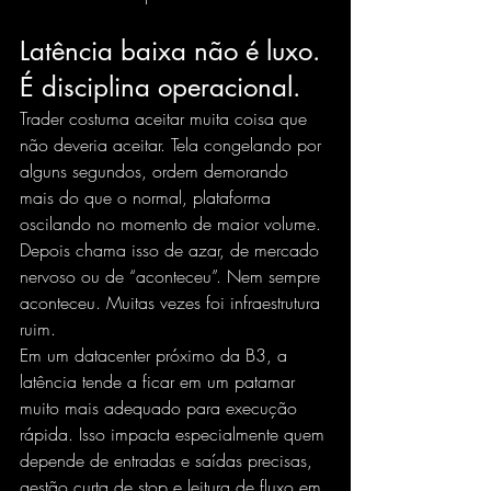
Latência baixa não é luxo. 
É disciplina operacional.
Trader costuma aceitar muita coisa que 
não deveria aceitar. Tela congelando por 
alguns segundos, ordem demorando 
mais do que o normal, plataforma 
oscilando no momento de maior volume. 
Depois chama isso de azar, de mercado 
nervoso ou de “aconteceu”. Nem sempre 
aconteceu. Muitas vezes foi infraestrutura 
ruim.
Em um datacenter próximo da B3, a 
latência tende a ficar em um patamar 
muito mais adequado para execução 
rápida. Isso impacta especialmente quem 
depende de entradas e saídas precisas, 
gestão curta de stop e leitura de fluxo em 