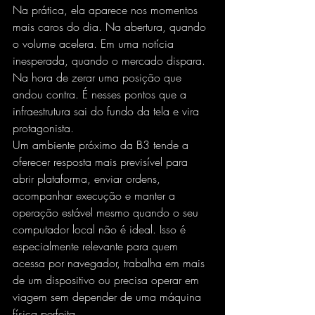
Na prática, ela aparece nos momentos 
mais caros do dia. Na abertura, quando 
o volume acelera. Em uma notícia 
inesperada, quando o mercado dispara. 
Na hora de zerar uma posição que 
andou contra. É nesses pontos que a 
infraestrutura sai do fundo da tela e vira 
protagonista.
Um ambiente próximo da B3 tende a 
oferecer resposta mais previsível para 
abrir plataforma, enviar ordens, 
acompanhar execução e manter a 
operação estável mesmo quando o seu 
computador local não é ideal. Isso é 
especialmente relevante para quem 
acessa por navegador, trabalha em mais 
de um dispositivo ou precisa operar em 
viagem sem depender de uma máquina 
física perfeita.