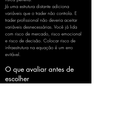
Já uma estrutura distante adiciona 
variáveis que o trader não controla. E 
trader profissional não deveria aceitar 
variáveis desnecessárias. Você já lida 
com risco de mercado, risco emocional 
e risco de decisão. Colocar risco de 
infraestrutura na equação é um erro 
evitável.
O que avaliar antes de 
escolher
A escolha entre datacenter próximo da 
B3 ou exterior não deveria começar por 
marketing. Ela deveria começar por três 
perguntas objetivas: qual a latência real 
até o ecossistema da bolsa, qual a 
estabilidade desse ambiente em horário 