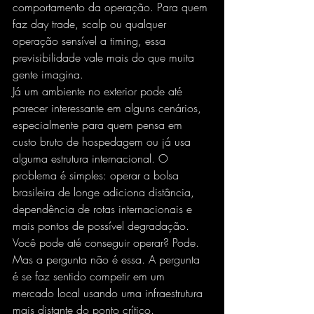
comportamento da operação. Para quem 
faz day trade, scalp ou qualquer 
operação sensível a timing, essa 
previsibilidade vale mais do que muita 
gente imagina.
Já um ambiente no exterior pode até 
parecer interessante em alguns cenários, 
especialmente para quem pensa em 
custo bruto de hospedagem ou já usa 
alguma estrutura internacional. O 
problema é simples: operar a bolsa 
brasileira de longe adiciona distância, 
dependência de rotas internacionais e 
mais pontos de possível degradação. 
Você pode até conseguir operar? Pode. 
Mas a pergunta não é essa. A pergunta 
é se faz sentido competir em um 
mercado local usando uma infraestrutura 
mais distante do ponto crítico.