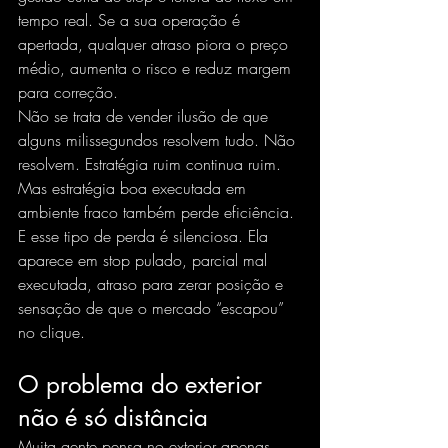
tempo real. Se a sua operação é 
apertada, qualquer atraso piora o preço 
médio, aumenta o risco e reduz margem 
para correção.
Não se trata de vender ilusão de que 
alguns milissegundos resolvem tudo. Não 
resolvem. Estratégia ruim continua ruim. 
Mas estratégia boa executada em 
ambiente fraco também perde eficiência. 
E esse tipo de perda é silenciosa. Ela 
aparece em stop pulado, parcial mal 
executada, atraso para zerar posição e 
sensação de que o mercado “escapou” 
no clique.
O problema do exterior 
não é só distância
Muita gente pensa no exterior apenas 