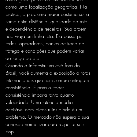
como uma localização geográfica. Na 
prática, o problema maior costuma ser a 
soma entre distância, qualidade da rota 
e dependência de terceiros. Sua ordem 
não viaja em linha reta. Ela passa por 
redes, operadoras, pontos de troca de 
tráfego e condições que podem variar 
ao longo do dia.
Quando a infraestrutura está fora do 
Brasil, você aumenta a exposição a rotas 
internacionais que nem sempre entregam 
consistência. E para o trader, 
consistência importa tanto quanto 
velocidade. Uma latência média 
aceitável com picos ruins ainda é um 
problema. O mercado não espera a sua 
conexão normalizar para respeitar seu 
stop.