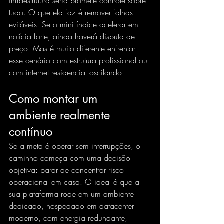
infraestrutura séria promete controle sobre 
tudo. O que ela faz é remover falhas 
evitáveis. Se o mini índice acelerar em 
notícia forte, ainda haverá disputa de 
preço. Mas é muito diferente enfrentar 
esse cenário com estrutura profissional ou 
com internet residencial oscilando.
Como montar um 
ambiente realmente 
contínuo
Se a meta é operar sem interrupções, o 
caminho começa com uma decisão 
objetiva: parar de concentrar risco 
operacional em casa. O ideal é que a 
sua plataforma rode em um ambiente 
dedicado, hospedado em datacenter 
moderno, com energia redundante, 