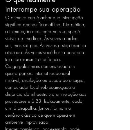
interrompe sua operação
O primeiro erro é achar que interrupção 
significa apenas ficar offline. Na prática, 
a interrupção mais cara nem sempre é 
visível de imediato. Às vezes a ordem 
sai, mas sai pior. Às vezes o stop executa 
atrasado. Às vezes você hesita porque a 
tela não transmite confiança.
Os gargalos mais comuns estão em 
quatro pontos: internet residencial 
instável, oscilação ou queda de energia, 
computador local sobrecarregado e 
distância da infraestrutura em relação aos 
provedores e à B3. Isoladamente, cada 
um já atrapalha. Juntos, formam o 
cenário clássico de quem opera em 
ambiente improvisado.
Internet doméstica, por exemplo, pode 