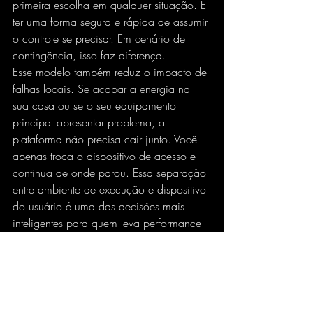
primeira escolha em qualquer situação. É 
ter uma forma segura e rápida de assumir 
o controle se precisar. Em cenário de 
contingência, isso faz diferença.
Esse modelo também reduz o impacto de 
falhas locais. Se acabar a energia na 
sua casa ou se o seu equipamento 
principal apresentar problema, a 
plataforma não precisa cair junto. Você 
apenas troca o dispositivo de acesso e 
continua de onde parou. Essa separação 
entre ambiente de execução e dispositivo 
do usuário é uma das decisões mais 
inteligentes para quem leva performance 
a sério.
O custo invisível do setup 
doméstico