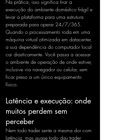
Na prática, isso significa tirar a 
execução do ambiente doméstico frágil e 
levar a plataforma para uma estrutura 
preparada para operar 24/7/365. 
Quando o processamento roda em uma 
máquina virtual otimizada em datacenter, 
a sua dependência do computador local 
cai drasticamente. Você passa a acessar 
o ambiente de operação de onde estiver, 
inclusive 
via navegador ou celular
, sem 
ficar preso a um único equipamento 
físico.
Latência e execução: onde 
muitos perdem sem 
perceber
Nem todo trader sente a mesma dor com 
latência, mas quase todo day trader 