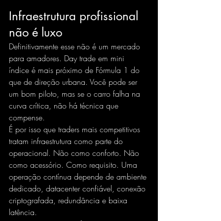
Infraestrutura profissional 
não é luxo
Definitivamente esse não é um mercado 
para amadores. Day trade em mini 
índice é mais próximo de Fórmula 1 do 
que de direção urbana. Você pode ser 
um bom piloto, mas se o carro falha na 
curva crítica, não há técnica que 
compense.
É por isso que traders mais competitivos 
tratam infraestrutura como parte do 
operacional. Não como conforto. Não 
como acessório. Como requisito. Uma 
operação contínua depende de ambiente 
dedicado, datacenter confiável, conexão 
criptografada, redundância e baixa 
latência.