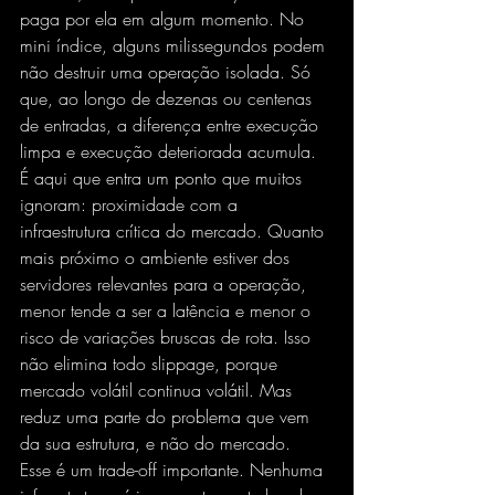
paga por ela em algum momento. No 
mini índice, alguns milissegundos podem 
não destruir uma operação isolada. Só 
que, ao longo de dezenas ou centenas 
de entradas, a diferença entre execução 
limpa e execução deteriorada acumula.
É aqui que entra um ponto que muitos 
ignoram: proximidade com a 
infraestrutura crítica do mercado. Quanto 
mais próximo o ambiente estiver dos 
servidores relevantes para a operação, 
menor tende a ser a latência e menor o 
risco de variações bruscas de rota. Isso 
não elimina todo slippage, porque 
mercado volátil continua volátil. Mas 
reduz uma parte do problema que vem 
da sua estrutura, e não do mercado.
Esse é um trade-off importante. Nenhuma 