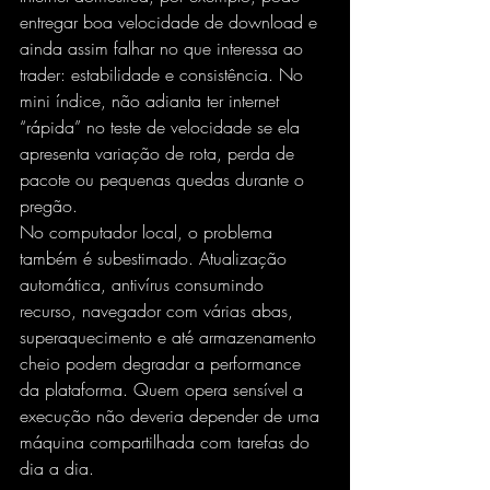
entregar boa velocidade de download e 
ainda assim falhar no que interessa ao 
trader: estabilidade e consistência. No 
mini índice, não adianta ter internet 
“rápida” no teste de velocidade se ela 
apresenta variação de rota, perda de 
pacote ou pequenas quedas durante o 
pregão.
No computador local, o problema 
também é subestimado. Atualização 
automática, antivírus consumindo 
recurso, navegador com várias abas, 
superaquecimento e até armazenamento 
cheio podem degradar a performance 
da plataforma. Quem opera sensível a 
execução não deveria depender de uma 
máquina compartilhada com tarefas do 
dia a dia.