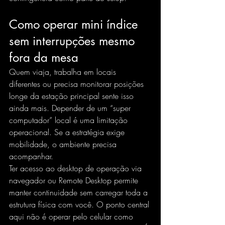
Como operar mini índice 
sem interrupções mesmo 
fora da mesa
Quem viaja, trabalha em locais 
diferentes ou precisa monitorar posições 
longe da estação principal sente isso 
ainda mais. Depender de um “super 
computador” local é uma limitação 
operacional. Se a estratégia exige 
mobilidade, o ambiente precisa 
acompanhar.
Ter acesso ao desktop de operação 
via 
navegador ou Remote Desktop
 permite 
manter continuidade sem carregar toda a 
estrutura física com você. O ponto central 
aqui não é operar pelo celular como 