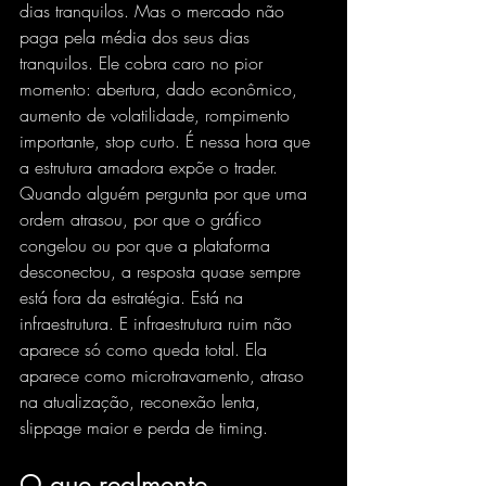
dias tranquilos. Mas o mercado não 
paga pela média dos seus dias 
tranquilos. Ele cobra caro no pior 
momento: abertura, dado econômico, 
aumento de volatilidade, rompimento 
importante, stop curto. É nessa hora que 
a estrutura amadora expõe o trader.
Quando alguém pergunta por que uma 
ordem atrasou, por que o gráfico 
congelou ou por que a plataforma 
desconectou, a resposta quase sempre 
está fora da estratégia. Está na 
infraestrutura. E infraestrutura ruim não 
aparece só como queda total. Ela 
aparece como microtravamento, atraso 
na atualização, reconexão lenta, 
slippage maior e perda de timing.
O que realmente 