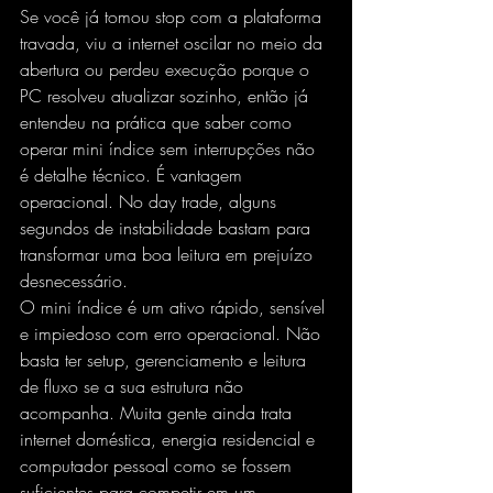
Se você já tomou stop com a plataforma 
travada, viu a internet oscilar no meio da 
abertura ou perdeu execução porque o 
PC resolveu atualizar sozinho, então já 
entendeu na prática que saber como 
operar mini índice sem interrupções não 
é detalhe técnico. É vantagem 
operacional. No day trade, alguns 
segundos de instabilidade bastam para 
transformar uma boa leitura em prejuízo 
desnecessário.
O mini índice é um ativo rápido, sensível 
e impiedoso com erro operacional. Não 
basta ter setup, gerenciamento e leitura 
de fluxo se a sua estrutura não 
acompanha. Muita gente ainda trata 
internet doméstica, energia residencial e 
computador pessoal como se fossem 
suficientes para competir em um 