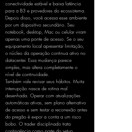
conectividade estável e baixa latência 
para a B3 e provedores do ecossistema.
Depois disso, você acessa esse ambiente 
por um dispositivo secundário. Seu 
notebook, desktop, Mac ou celular viram 
apenas uma ponte de acesso. Se o seu 
equipamento local apresentar limitação, 
o núcleo da operação continua ativo no 
datacenter. Essa mudança parece 
simples, mas altera completamente o 
nível de continuidade.
Também vale revisar seus hábitos. Muita 
interrupção nasce de rotina mal 
desenhada. Operar com atualizações 
automáticas ativas, sem plano alternativo 
de acesso e sem testar a reconexão antes 
do pregão é expor a conta a um risco 
bobo. O trader disciplinado trata 
contingência como parte do setup.