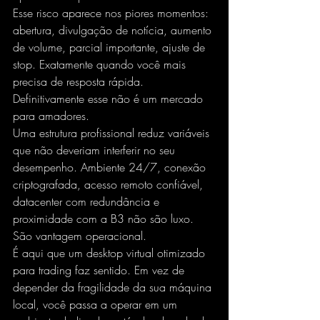
Esse risco aparece nos piores momentos: 
abertura, divulgação de notícia, aumento 
de volume, parcial importante, ajuste de 
stop. Exatamente quando você mais 
precisa de resposta rápida. 
Definitivamente esse não é um mercado 
para amadores.
Uma estrutura profissional reduz variáveis 
que não deveriam interferir no seu 
desempenho. Ambiente 24/7, conexão 
criptografada, acesso remoto confiável, 
datacenter com redundância e 
proximidade com a B3 não são luxo. 
São vantagem operacional.
É aqui que um 
desktop virtual otimizado 
para trading
 faz sentido. Em vez de 
depender da fragilidade da sua máquina 
local, você passa a operar em um 