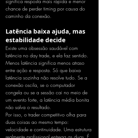
significa resposta mais rápida e menor 
chance de perder timing por causa do 
caminho da conexão.
Latência baixa ajuda, mas 
estabilidade decide
Existe uma obsessão saudável com 
latência no day trade
, e ela faz sentido. 
Menos latência significa menos atraso 
entre ação e resposta. Só que baixa 
latência sozinha não resolve tudo. Se a 
conexão oscila, se o computador 
congela ou se a sessão cai no meio de 
um evento forte, a latência média bonita 
não salva o resultado.
Por isso, o trader competitivo olha para 
duas coisas ao mesmo tempo: 
velocidade e continuidade. Uma estrutura 
realmente profissional entrega as duas. É 