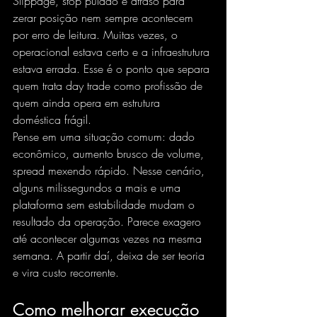
Slippage
, stop pulado e atraso para 
zerar posição nem sempre acontecem 
por erro de leitura. Muitas vezes, o 
operacional estava certo e a infraestrutura 
estava errada. Esse é o ponto que separa 
quem trata day trade como profissão de 
quem ainda opera em estrutura 
doméstica frágil.
Pense em uma situação comum: dado 
econômico, aumento brusco de volume, 
spread mexendo rápido. Nesse cenário, 
alguns milissegundos a mais e uma 
plataforma sem estabilidade mudam o 
resultado da operação. Parece exagero 
até acontecer algumas vezes na mesma 
semana. A partir daí, deixa de ser teoria 
e vira custo recorrente.
Como melhorar execução 