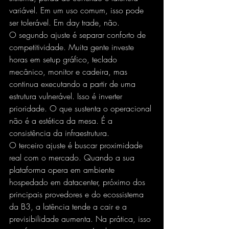
variável. Em um uso comum, isso pode 
ser tolerável. Em day trade, não.
O segundo ajuste é separar conforto de 
competitividade. Muita gente investe 
horas em setup gráfico, teclado 
mecânico, monitor e cadeira, mas 
continua executando a partir de uma 
estrutura vulnerável. Isso é inverter 
prioridade. O que sustenta o operacional 
não é a estética da mesa. É a 
consistência da infraestrutura.
O terceiro ajuste é buscar proximidade 
real com o mercado. Quando a sua 
plataforma opera em ambiente 
hospedado em datacenter, próximo dos 
principais provedores e do ecossistema 
da B3, a latência tende a cair e a 
previsibilidade aumenta. Na prática, isso 