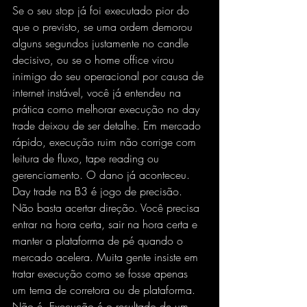
Se o seu stop já foi executado pior do 
que o previsto, se uma ordem demorou 
alguns segundos justamente no candle 
decisivo, ou se o home office virou 
inimigo do seu operacional por causa de 
internet instável, você já entendeu na 
prática como melhorar execução no day 
trade deixou de ser detalhe. Em mercado 
rápido, execução ruim não corrige com 
leitura de fluxo, tape reading ou 
gerenciamento. O dano já aconteceu.
Day trade na B3 é jogo de precisão. 
Não basta acertar direção. Você precisa 
entrar na hora certa, sair na hora certa e 
manter a plataforma de pé quando o 
mercado acelera. Muita gente insiste em 
tratar execução como se fosse apenas 
um tema de corretora ou de plataforma. 
Não é. Execução é o resultado de um 