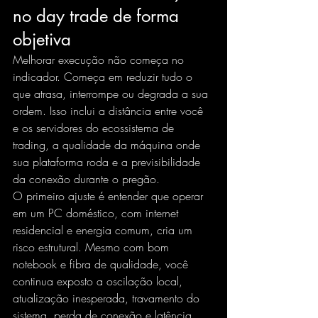
no day trade de forma 
objetiva
Melhorar execução não começa no 
indicador. Começa em reduzir tudo o 
que atrasa, interrompe ou degrada a sua 
ordem. Isso inclui a distância entre você 
e os servidores do ecossistema de 
trading, a qualidade da máquina onde 
sua plataforma roda e a previsibilidade 
da conexão durante o pregão.
O primeiro ajuste é entender que operar 
em um PC doméstico, com internet 
residencial e energia comum, cria um 
risco estrutural. Mesmo com bom 
notebook e fibra de qualidade, você 
continua exposto a oscilação local, 
atualização inesperada, travamento do 
sistema, perda de conexão e latência 