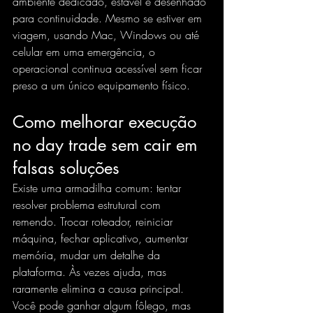
ambiente dedicado, estável e desenhado 
para continuidade. Mesmo se estiver em 
viagem, usando Mac, Windows ou até 
celular em uma emergência, o 
operacional continua acessível sem ficar 
preso a um único equipamento físico.
Como melhorar execução 
no day trade sem cair em 
falsas soluções
Existe uma armadilha comum: tentar 
resolver problema estrutural com 
remendo. Trocar roteador, reiniciar 
máquina, fechar aplicativo, aumentar 
memória, mudar um detalhe da 
plataforma. Às vezes ajuda, mas 
raramente elimina a causa principal. 
Você pode ganhar algum fôlego, mas 