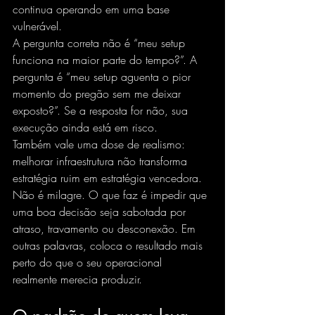
continua operando em uma base 
vulnerável.
A pergunta correta não é “meu setup 
funciona na maior parte do tempo?”. A 
pergunta é “meu setup aguenta o pior 
momento do pregão sem me deixar 
exposto?”. Se a resposta for não, sua 
execução ainda está em risco.
Também vale uma dose de realismo: 
melhorar infraestrutura não transforma 
estratégia ruim em estratégia vencedora. 
Não é milagre. O que faz é impedir que 
uma boa decisão seja sabotada por 
atraso, travamento ou desconexão. Em 
outras palavras, coloca o resultado mais 
perto do que o seu operacional 
realmente merecia produzir.