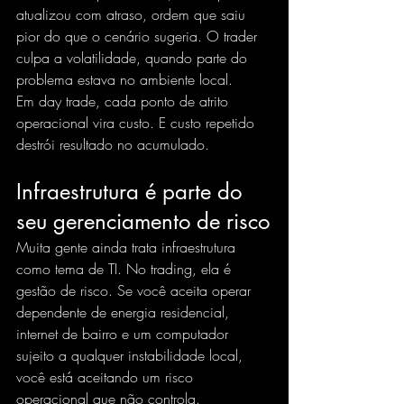
atualizou com atraso, ordem que saiu 
pior do que o cenário sugeria. O trader 
culpa a volatilidade, quando parte do 
problema estava no ambiente local.
Em day trade, cada ponto de atrito 
operacional vira custo. E custo repetido 
destrói resultado no acumulado.
Infraestrutura é parte do 
seu gerenciamento de risco
Muita gente ainda trata infraestrutura 
como tema de TI. No trading, ela é 
gestão de risco. Se você aceita operar 
dependente de energia residencial, 
internet de bairro e um computador 
sujeito a qualquer instabilidade local, 
você está aceitando um risco 
operacional que não controla.