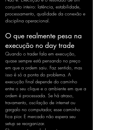
conjunto inteiro: latência, estabilidade, 
processamento, qualidade da conexão e 
disciplina operacional.
O que realmente pesa na 
execução no day trade
Quando o trader fala em execução, 
quase sempre está pensando no preço 
em que a ordem saiu. Faz sentido, mas 
isso é só a ponta do problema. A 
execução final depende do caminho 
entre o seu clique e o ambiente em que a 
ordem é processada. Se há atraso, 
travamento, oscilação de internet ou 
gargalo no computador, esse caminho 
fica pior. E mercado não espera seu 
setup se reorganizar.