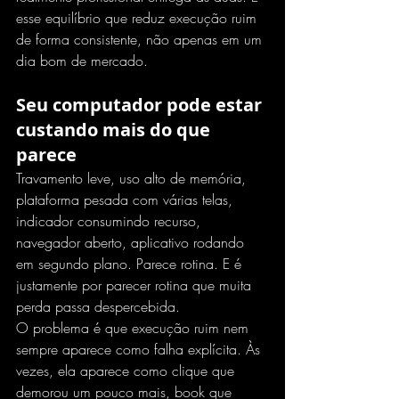
esse equilíbrio que reduz execução ruim 
de forma consistente, não apenas em um 
dia bom de mercado.
Seu computador pode estar 
custando mais do que 
parece
Travamento leve, uso alto de memória, 
plataforma pesada com várias telas, 
indicador consumindo recurso, 
navegador aberto, aplicativo rodando 
em segundo plano. Parece rotina. E é 
justamente por parecer rotina que muita 
perda passa despercebida.
O problema é que execução ruim nem 
sempre aparece como falha explícita. Às 
vezes, ela aparece como clique que 
demorou um pouco mais, book que 