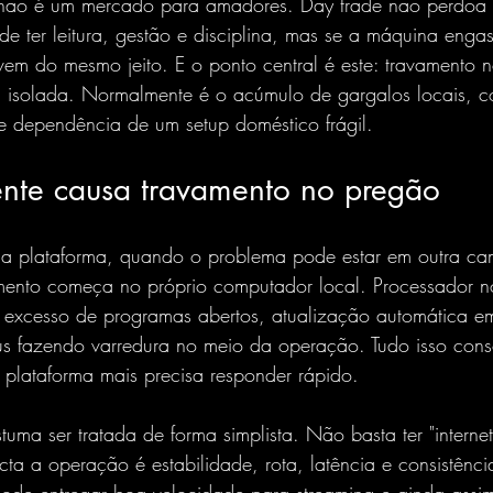
e não é um mercado para amadores. Day trade não perdoa in
e ter leitura, gestão e disciplina, mas se a máquina enga
vem do mesmo jeito. E o ponto central é este: travamento 
isolada. Normalmente é o acúmulo de gargalos locais, co
e dependência de um setup doméstico frágil.
nte causa travamento no pregão
 a plataforma, quando o problema pode estar em outra c
amento começa no próprio computador local. Processador no
, excesso de programas abertos, atualização automática em
rus fazendo varredura no meio da operação. Tudo isso con
plataforma mais precisa responder rápido.
tuma ser tratada de forma simplista. Não basta ter "interne
ta a operação é estabilidade, rota, latência e consistênc