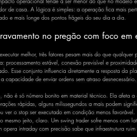
mpacto operacional tende a ser menor do que no modelo 
or de casa. A lógica é simples: a operação fica mais per
cado e mais longe dos pontos frágeis do seu dia a dia.
travamento no pregão com foco em
executar melhor, três fatores pesam mais do que qualquer 
a: processamento estável, conexão previsível e proximidad
cado. Esse conjunto influencia diretamente a resposta da pl
e a capacidade de enviar ordens sem atraso desnecessário.
, não é só número bonito em material técnico. Ela afeta a 
ções rápidas, alguns milissegundos a mais podem significa
ou ver o stop ser executado em condição menos favorável
 do mesmo jeito, claro. Um swing trader sofre menos com la
 opera intraday com precisão sabe que infraestrutura rui