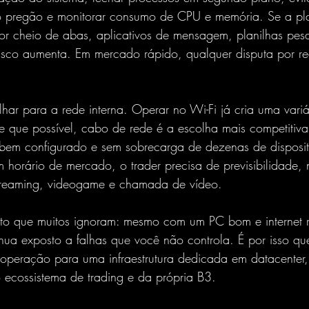
o pregão e monitorar consumo de CPU e memória. Se a pla
r cheio de abas, aplicativos de mensagem, planilhas pes
isco aumenta. Em mercado rápido, qualquer disputa por rec
har para a rede interna. Operar no Wi-Fi já cria uma variá
e que possível, cabo de rede é a escolha mais competitiva
, bem configurado e sem sobrecarga de dezenas de disposi
horário de mercado, o trader precisa de previsibilidade, n
treaming, videogame e chamada de vídeo.
to que muitos ignoram: mesmo com um PC bom e internet r
nua exposto a falhas que você não controla. É por isso que
 operação para uma infraestrutura dedicada em datacenter
o ecossistema de trading e da própria B3.