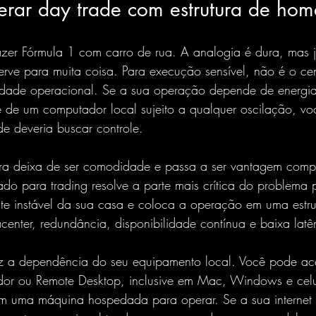
rar day trade com estrutura de home
azer Fórmula 1 com carro de rua. A analogia é dura, mas 
rve para muita coisa. Para execução sensível, não é o cen
idade operacional. Se a sua operação depende de energia
 e de um computador local sujeito a qualquer oscilação, vo
e deveria buscar controle.
tura deixa de ser comodidade e passa a ser vantagem compe
zado para trading resolve a parte mais crítica do problema p
te instável da sua casa e coloca a operação em uma estru
acenter, redundância, disponibilidade contínua e baixa latê
uz a dependência do seu equipamento local. Você pode ac
or ou Remote Desktop, inclusive em 
Mac, Windows e celu
 uma máquina hospedada para operar. Se a sua internet l