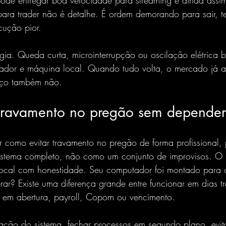
ode entregar boa velocidade para streaming e ainda assim
ara trader não é detalhe. É ordem demorando para sair, te
ução pior.
gia. Queda curta, microinterrupção ou oscilação elétrica 
ador e máquina local. Quando tudo volta, o mercado já a
eço também não.
travamento no pregão sem depender
 como evitar travamento no pregão de forma profissional, p
tema completo, não como um conjunto de improvisos. O p
 local com honestidade. Seu computador foi montado para 
ar? Existe uma diferença grande entre funcionar em dias tr
 em abertura, payroll, Copom ou vencimento.
ização do sistema, fechar processos em segundo plano, evit