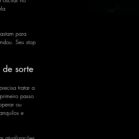
 oscilar no 
la 
bastam para 
ndou. Seu stop 
 de sorte
recisa tratar a 
rimeiro passo 
operar ou 
anquilos e 
ar atualizações 