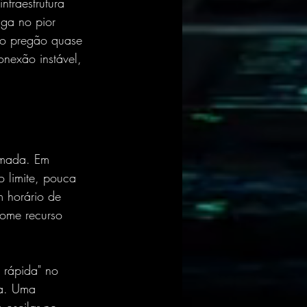
fraestrutura 
sga no pior 
no pregão quase 
nexão instável, 
amada. Em 
 limite, pouca 
 horário de 
some recurso 
t rápida" no 
ia. Uma 