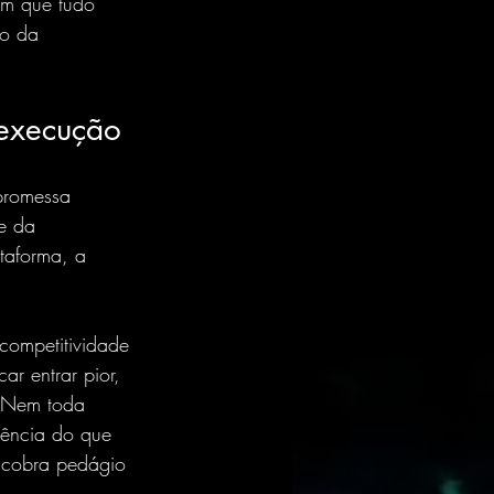
em que tudo 
to da 
 execução
promessa 
e da 
ataforma, a 
competitividade 
r entrar pior, 
. Nem toda 
tência do que 
m cobra pedágio 