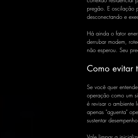
conexão residencial p
pregão. E oscilação p
desconectando e exec
Há ainda o fator ener
derrubar modem, rote
não esperou. Seu pr
Como evitar 
Se você quer entender
operação como um sis
é revisar o ambiente
apenas "aguenta" oper
sustentar desempenho
Vale limpar a inicial