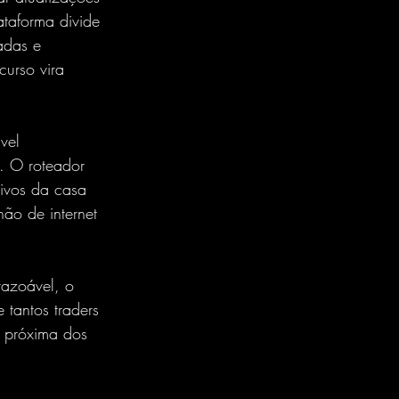
taforma divide 
adas e 
urso vira 
vel 
. O roteador 
tivos da casa 
ão de internet 
azoável, o 
 tantos traders 
, próxima dos 