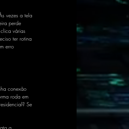
Às vezes a tela 
ira perde 
lica várias 
ciso ter rotina 
em erro 
nha conexão 
forma roda em 
esidencial? Se 
ata a 