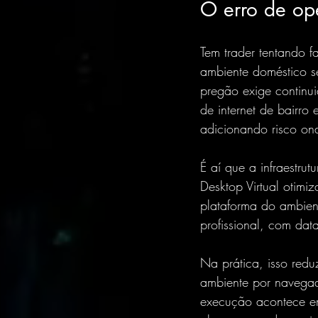
O erro de ope
Tem trader tentando f
ambiente doméstico se
pregão exige continu
de internet de bairro
adicionando risco ond
É aí que a infraestru
Desktop Virtual otimi
plataforma do ambien
profissional, com dat
Na prática, isso red
ambiente por navegad
execução acontece em