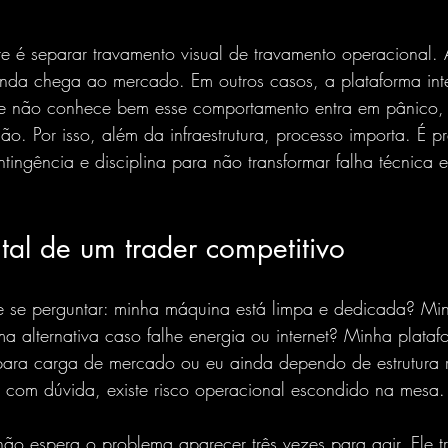
e é separar travamento visual de travamento operacional. 
nda chega ao mercado. Em outros casos, a plataforma inte
ue não conhece bem esse comportamento entra em pânico, c
ão. Por isso, além da infraestrutura, processo importa. É pre
ntingência
 e disciplina para não transformar falha técnica 
tal de um trader competitivo
e se perguntar: minha máquina está limpa e dedicada? Mi
ma alternativa caso falhe energia ou internet? Minha plata
ara carga de mercado ou eu ainda dependo de estrutura r
r com dúvida, existe risco operacional escondido na mesa.
não espera o problema aparecer três vezes para agir. Ele tr