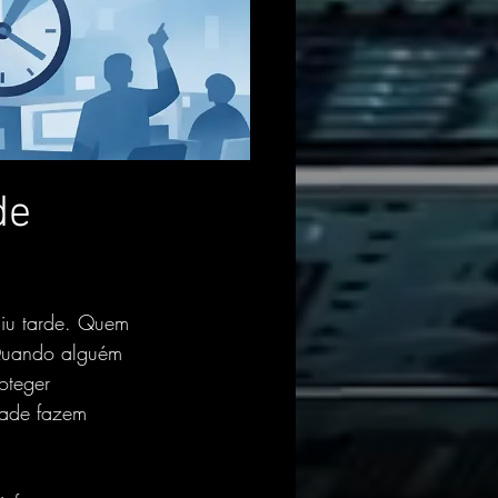
de
aiu tarde. Quem 
 Quando alguém 
oteger 
dade fazem 