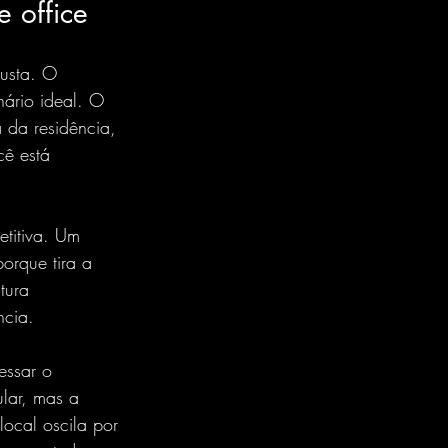
 office
justa. O 
ário ideal. O 
 da residência, 
cê está 
titiva. Um 
orque tira a 
tura 
ncia.
essar o 
lar
, mas a 
ocal oscila por 