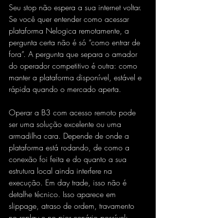
Seu stop não espera a sua internet voltar. 
Se você quer entender como acessar 
plataforma Nelogica remotamente, a 
pergunta certa não é só “como entrar de 
fora”. A pergunta que separa o amador 
do operador competitivo é outra: como 
manter a plataforma disponível, estável e 
rápida quando o mercado aperta.
Operar a B3 com acesso remoto pode 
ser uma solução excelente ou uma 
armadilha cara. Depende de onde a 
plataforma está rodando, de como a 
conexão foi feita e do quanto a sua 
estrutura local ainda interfere na 
execução. Em day trade, isso não é 
detalhe técnico. Isso aparece em 
slippage, atraso de ordem, travamento 
no replay e no pior cenário possível: 