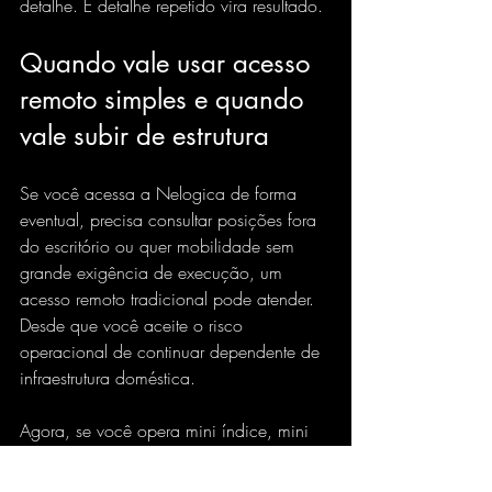
detalhe. E detalhe repetido vira resultado.
Quando vale usar acesso 
remoto simples e quando 
vale subir de estrutura
Se você acessa a Nelogica de forma 
eventual, precisa consultar posições fora 
do escritório ou quer mobilidade sem 
grande exigência de execução, um 
acesso remoto tradicional pode atender. 
Desde que você aceite o risco 
operacional de continuar dependente de 
infraestrutura doméstica.
Agora, se você opera mini índice, mini 
dólar ou ações em janelas curtas, 
trabalha com stop técnico apertado e 