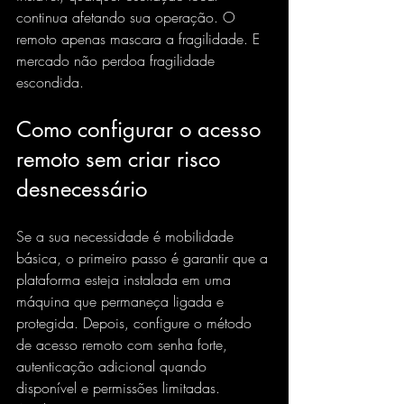
continua afetando sua operação. O 
remoto apenas mascara a fragilidade. E 
mercado não perdoa fragilidade 
escondida.
Como configurar o acesso 
remoto sem criar risco 
desnecessário
Se a sua necessidade é mobilidade 
básica, o primeiro passo é garantir que a 
plataforma esteja instalada em uma 
máquina que permaneça ligada e 
protegida. Depois, configure o método 
de acesso remoto com senha forte, 
autenticação adicional quando 
disponível e permissões limitadas. 