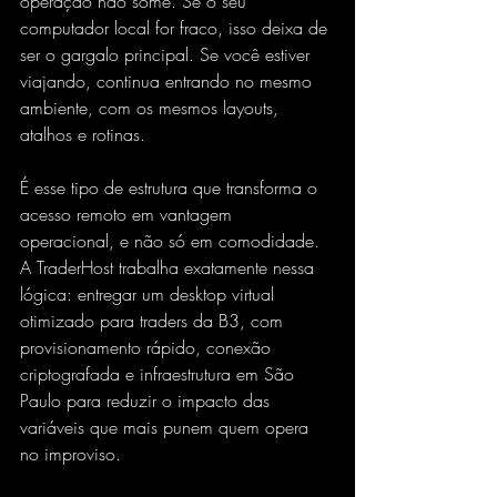
operação não some. Se o seu 
computador local for fraco, isso deixa de 
ser o gargalo principal. Se você estiver 
viajando, continua entrando no mesmo 
ambiente, com os mesmos layouts, 
atalhos e rotinas.
É esse tipo de estrutura que transforma o 
acesso remoto em vantagem 
operacional, e não só em comodidade. 
A TraderHost trabalha exatamente nessa 
lógica: entregar um desktop virtual 
otimizado para traders da B3, com 
provisionamento rápido, conexão 
criptografada e infraestrutura em São 
Paulo para reduzir o impacto das 
variáveis que mais punem quem opera 
no improviso.