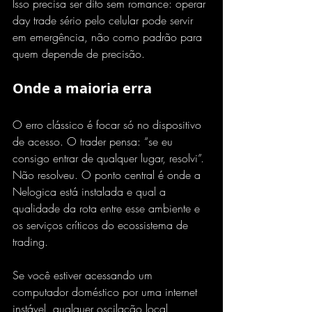
Isso precisa ser dito sem romance: operar 
day trade sério pelo celular pode servir 
em emergência, não como padrão para 
quem depende de precisão.
Onde a maioria erra
O erro clássico é focar só no dispositivo 
de acesso. O trader pensa: “se eu 
consigo entrar de qualquer lugar, resolvi”. 
Não resolveu. O ponto central é onde a 
Nelogica está instalada e qual a 
qualidade da rota entre esse ambiente e 
os serviços críticos do ecossistema de 
trading.
Se você estiver acessando um 
computador doméstico por uma internet 
instável, qualquer oscilação local 