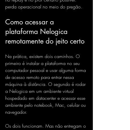
perda operacional no meio do pregão.
Como acessar a 
plataforma Nelogica 
remotamente do jeito certo
Na prática, existem dois caminhos. O 
primeiro é instalar a plataforma no seu 
computador pessoal e usar alguma forma 
de acesso remoto para entrar nessa 
máquina à distância. O segundo é rodar 
a Nelogica em um ambiente virtual 
hospedado em datacenter e acessar esse 
ambiente pelo notebook, Mac, celular ou 
navegador.
Os dois funcionam. Mas não entregam o 