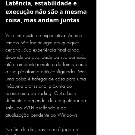
Latência, estabilidade e 
execução não são a mesma 
coisa, mas andam juntas
Vale um ajuste de expectativa. Acesso 
remoto não faz milagre em qualquer 
cenário. Sua experiência final ainda 
depende da 
qualidade da sua conexão
até o ambiente remoto e da forma como 
a sua plataforma está configurada. Mas 
uma coisa é trafegar de casa para uma 
máquina profissional próxima do 
ecossistema de trading. Outra bem 
diferente é depender do computador da 
sala, do Wi-Fi oscilando e da 
atualização pendente do Windows.
No fim do dia, day trade é jogo de 