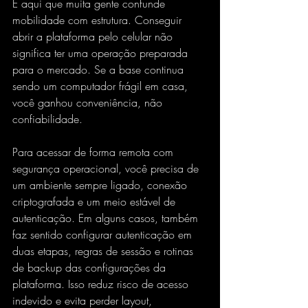
É aqui que muita gente confunde 
mobilidade com estrutura. Conseguir 
abrir a plataforma pelo celular não 
significa ter uma operação preparada 
para o mercado. Se a base continua 
sendo um computador frágil em casa, 
você ganhou conveniência, não 
confiabilidade.
Para acessar de forma remota com 
segurança operacional, você precisa de 
um ambiente sempre ligado, conexão 
criptografada e um meio estável de 
autenticação. Em alguns casos, também 
faz sentido configurar autenticação em 
duas etapas, regras de sessão e rotinas 
de backup das configurações da 
plataforma. Isso reduz risco de acesso 
indevido e evita perder layout, 