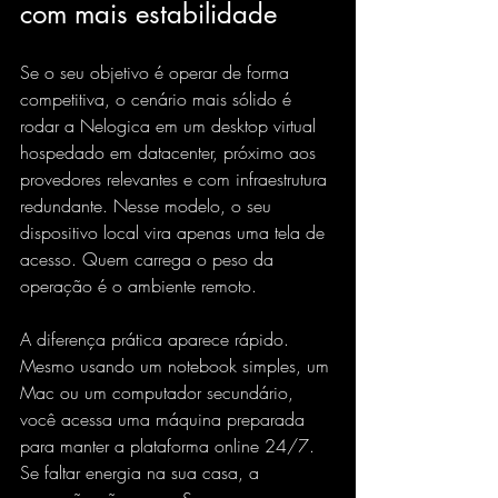
com mais estabilidade
Se o seu objetivo é operar de forma 
competitiva, o cenário mais sólido é 
rodar a Nelogica em um 
desktop virtual
hospedado em datacenter, próximo aos 
provedores relevantes e com infraestrutura 
redundante. Nesse modelo, o seu 
dispositivo local vira apenas uma tela de 
acesso. Quem carrega o peso da 
operação é o ambiente remoto.
A diferença prática aparece rápido. 
Mesmo usando um notebook simples, um 
Mac ou um computador secundário, 
você acessa uma máquina preparada 
para manter a plataforma online 24/7. 
Se faltar energia na sua casa, a 