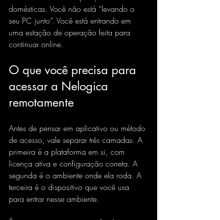
domésticas. Você não está “levando o 
seu PC junto”. Você está entrando em 
uma estação de operação feita para 
continuar online.
O que você precisa para 
acessar a Nelogica 
remotamente
Antes de pensar em aplicativo ou método 
de acesso, vale separar três camadas. A 
primeira é a plataforma em si, com 
licença ativa e configuração correta. A 
segunda é o ambiente onde ela roda. A 
terceira é o dispositivo que você usa 
para entrar nesse ambiente.