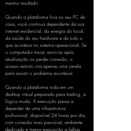
mesmo resultado.
Quando a plataforma fica no seu PC de 
casa, você continua dependente da sua 
internet residencial, da energia do local, 
da saúde do seu hardware e de tudo o 
que acontece no sistema operacional. Se 
o computador travar, reiniciar após 
atualização ou perder conexão, o 
acesso remoto vira apenas uma janela 
para assistir o problema acontecer.
Quando a plataforma roda em um 
desktop virtual preparado para trading, a 
lógica muda. A execução passa a 
depender de uma infraestrutura 
profissional, disponível 24 horas por dia, 
com conexão mais previsível, ambiente 
dedicado e menor exposição a falhas 