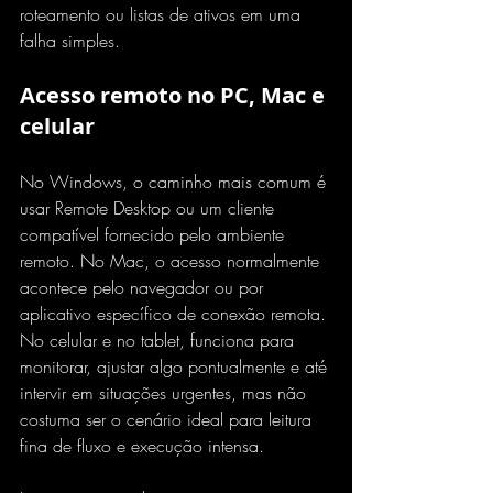
roteamento ou listas de ativos em uma 
falha simples.
Acesso remoto no PC, Mac e 
celular
No Windows, o caminho mais comum é 
usar 
Remote Desktop
 ou um cliente 
compatível fornecido pelo ambiente 
remoto. No Mac, o acesso normalmente 
acontece pelo navegador ou por 
aplicativo específico de conexão remota. 
No celular e no tablet, funciona para 
monitorar, ajustar algo pontualmente e até 
intervir em situações urgentes, mas não 
costuma ser o cenário ideal para leitura 
fina de fluxo e execução intensa.