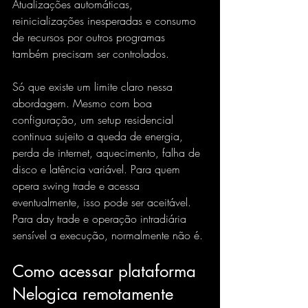
Atualizações automáticas, 
reinicializações inesperadas e consumo 
de recursos por outros programas 
também precisam ser controlados.
Só que existe um limite claro nessa 
abordagem. Mesmo com boa 
configuração, um setup residencial 
continua sujeito a queda de energia, 
perda de internet, aquecimento, falha de 
disco e latência variável. Para quem 
opera swing trade e acessa 
eventualmente, isso pode ser aceitável. 
Para day trade e operação intradiária 
sensível a execução, normalmente não é.
Como acessar plataforma 
Nelogica remotamente 