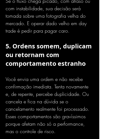
Se o fluxo chega picado, com atraso ou 
com instabilidade, sua decisão será 
tomada sobre uma fotografia velha do 
mercado. E operar dado velho em day 
trade é pedir para pagar caro.
5. Ordens somem, duplicam 
ou retornam com 
comportamento estranho
Você envia uma ordem e não recebe 
confirmação imediata. Tenta novamente 
e, de repente, percebe duplicidade. Ou 
cancela e fica na dúvida se o 
cancelamento realmente foi processado. 
Esses comportamentos são gravíssimos 
porque afetam não só a performance, 
mas o controle de risco.