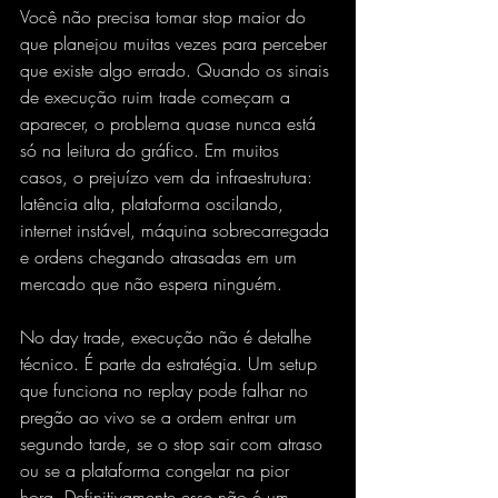
Você não precisa tomar stop maior do 
que planejou muitas vezes para perceber 
que existe algo errado. Quando os sinais 
de execução ruim trade começam a 
aparecer, o problema quase nunca está 
só na leitura do gráfico. Em muitos 
casos, o prejuízo vem da infraestrutura: 
latência alta, plataforma oscilando, 
internet instável, máquina sobrecarregada 
e ordens chegando atrasadas em um 
mercado que não espera ninguém.
No day trade, execução não é detalhe 
técnico. É parte da estratégia. Um setup 
que funciona no replay pode falhar no 
pregão ao vivo se a ordem entrar um 
segundo tarde, se o stop sair com atraso 
ou se a plataforma congelar na pior 
hora. Definitivamente esse não é um 