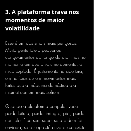
3. 
A plataforma trava
 nos 
momentos de maior 
volatilidade
Esse é um dos sinais mais perigosos. 
Muita gente tolera pequenos 
congelamentos ao longo do dia, mas no 
momento em que o volume aumenta, o 
risco explode. É justamente na abertura, 
em notícias ou em movimentos mais 
fortes que a máquina doméstica e a 
internet comum mais sofrem.
Quando a plataforma congela, você 
perde leitura, perde timing e, pior, perde 
controle. Fica sem saber se a ordem foi 
enviada, se o stop está ativo ou se existe 