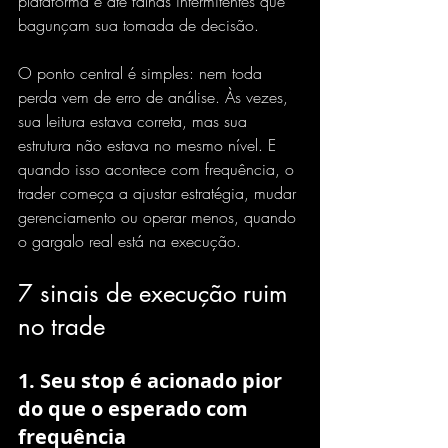
plataforma e até falhas intermitentes que 
bagunçam sua tomada de decisão.
O ponto central é simples: nem toda 
perda vem de erro de análise. Às vezes, 
sua leitura estava correta, mas sua 
estrutura não estava no mesmo nível. E 
quando isso acontece com frequência, o 
trader começa a ajustar estratégia, mudar 
gerenciamento ou operar menos, quando 
o gargalo real está na execução.
7 sinais de execução ruim 
no trade
1. Seu stop é acionado pior 
do que o esperado com 
frequência