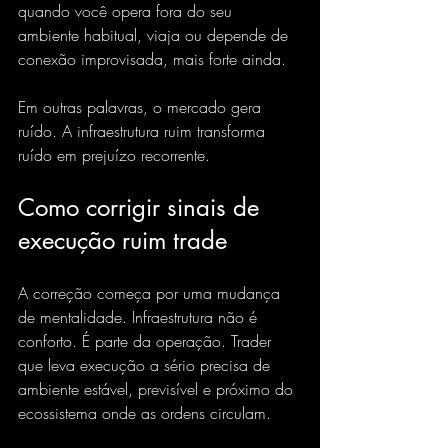
quando você opera fora do seu 
ambiente habitual, viaja ou depende de 
conexão improvisada, mais forte ainda.
Em outras palavras, o mercado gera 
ruído. A infraestrutura ruim transforma 
ruído em prejuízo recorrente.
Como corrigir sinais de 
execução ruim trade
A correção começa por uma mudança 
de mentalidade. Infraestrutura não é 
conforto. É parte da operação. Trader 
que leva execução a sério precisa de 
ambiente estável, previsível e próximo do 
ecossistema onde as ordens circulam.