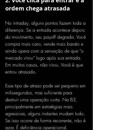
2. Você clica para entrar e a 
ordem chega atrasada
No intraday, alguns pontos fazem toda a 
diferença. Se a entrada acontece depois 
do movimento, seu payoff degrada. Você 
compra mais caro, vende mais barato e 
ainda opera com a sensação de que “o 
mercado virou” logo após sua entrada. 
Em muitos casos, não virou. Você é que 
entrou atrasado.
Esse tipo de atraso pode ser pequeno em 
milissegundos, mas suficiente para 
destruir uma operação curta. Na B3, 
principalmente em estratégias mais 
agressivas, alguns instantes mudam tudo. 
Se isso ocorre de forma recorrente, não é 
azar. É deficiência operacional.