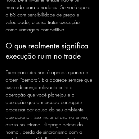
mercado para amadores. Se você opera 
a B3 com sensibilidade de preço e 
velocidade, precisa tratar execução 
como vantagem competitiva.
O que realmente significa 
execução ruim no trade
Execução ruim não é apenas quando a 
ordem “demora”. Ela aparece sempre que 
existe diferença relevante entre a 
operação que você planejou e a 
operação que o mercado conseguiu 
processar por causa do seu ambiente 
operacional. Isso inclui atraso no envio, 
atraso no retorno, slippage acima do 
normal, perda de sincronismo com a 