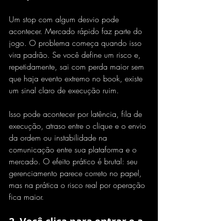
Um stop com algum desvio pode 
acontecer. Mercado rápido faz parte do 
jogo. O problema começa quando isso 
vira padrão. Se você define um risco e, 
repetidamente, sai com perda maior sem 
que haja evento extremo no book, existe 
um sinal claro de execução ruim.
Isso pode acontecer 
por latência
, fila de 
execução, atraso entre o clique e o envio 
da ordem ou instabilidade na 
comunicação entre sua plataforma e o 
mercado. O efeito prático é brutal: seu 
gerenciamento parece correto no papel, 
mas na prática o risco real por operação 
fica maior.