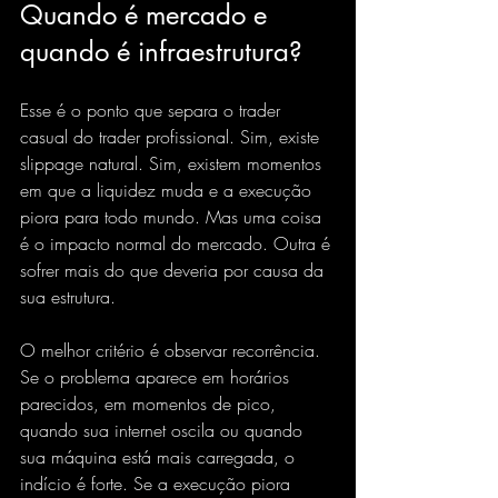
Quando é mercado e 
quando é infraestrutura?
Esse é o ponto que separa o trader 
casual do trader profissional. Sim, existe 
slippage natural. Sim, existem momentos 
em que a liquidez muda e a execução 
piora para todo mundo. Mas uma coisa 
é o impacto normal do mercado. Outra é 
sofrer mais do que deveria por causa da 
sua estrutura.
O melhor critério é observar recorrência. 
Se o problema aparece em horários 
parecidos, em momentos de pico, 
quando sua internet oscila ou quando 
sua máquina está mais carregada, o 
indício é forte. Se a execução piora 