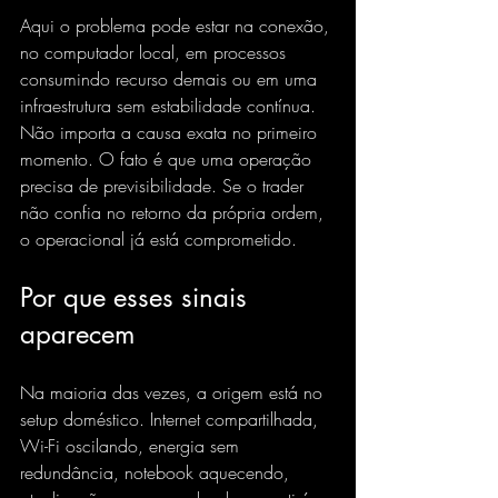
Aqui o problema pode estar na conexão, 
no computador local, em processos 
consumindo recurso demais ou em uma 
infraestrutura sem estabilidade contínua. 
Não importa a causa exata no primeiro 
momento. O fato é que uma operação 
precisa de previsibilidade. Se o trader 
não confia no retorno da própria ordem, 
o operacional já está comprometido.
Por que esses sinais 
aparecem
Na maioria das vezes, a origem está no 
setup doméstico. Internet compartilhada, 
Wi-Fi oscilando, energia sem 
redundância, notebook aquecendo, 