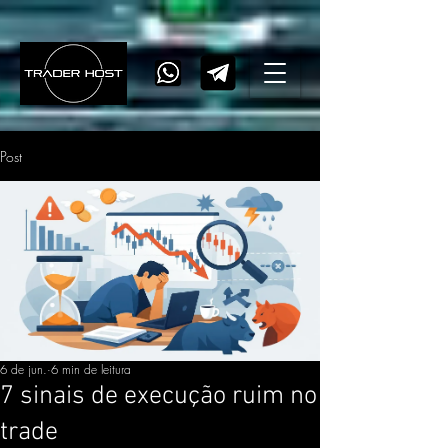
Post
6 de jun.
6 min de leitura
7 sinais de execução ruim no
trade