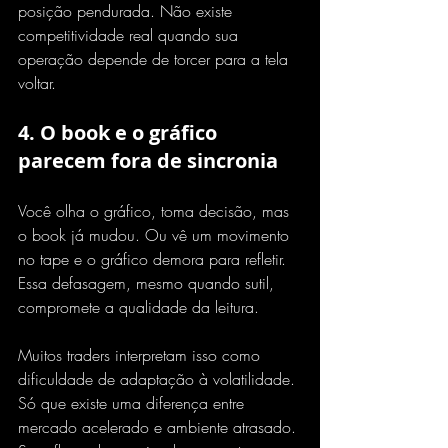
posição pendurada. Não existe 
competitividade real quando sua 
operação depende de torcer para a tela 
voltar.
4. O book e o gráfico 
parecem fora de sincronia
Você olha o gráfico, toma decisão, mas 
o book já mudou. Ou vê um movimento 
no tape e o gráfico demora para refletir. 
Essa defasagem, mesmo quando sutil, 
compromete a qualidade da leitura.
Muitos traders interpretam isso como 
dificuldade de adaptação à volatilidade. 
Só que existe uma diferença entre 
mercado acelerado e ambiente atrasado. 