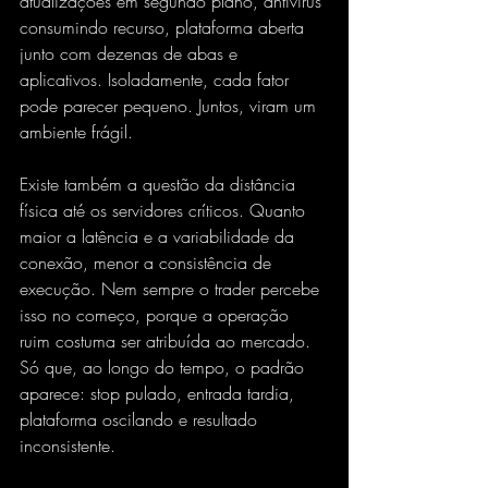
atualizações em segundo plano, antivírus 
consumindo recurso, plataforma aberta 
junto com dezenas de abas e 
aplicativos. Isoladamente, cada fator 
pode parecer pequeno. Juntos, viram um 
ambiente frágil.
Existe também a questão da distância 
física até os servidores críticos. Quanto 
maior a latência e a variabilidade da 
conexão, menor a consistência de 
execução. Nem sempre o trader percebe 
isso no começo, porque a operação 
ruim costuma ser atribuída ao mercado. 
Só que, ao longo do tempo, o padrão 
aparece: stop pulado, entrada tardia, 
plataforma oscilando e resultado 
inconsistente.