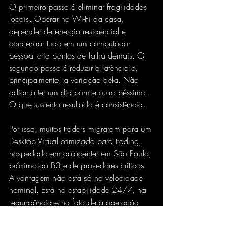
O primeiro passo é eliminar fragilidades 
locais. Operar no Wi-Fi da casa, 
depender de energia residencial e 
concentrar tudo em um computador 
pessoal cria pontos de falha demais. O 
segundo passo é reduzir a latência e, 
principalmente, a variação dela. Não 
adianta ter um dia bom e outro péssimo. 
O que sustenta resultado é consistência.
Por isso, muitos traders migraram para um 
Desktop Virtual otimizado para trading
, 
hospedado em datacenter em São Paulo, 
próximo da B3 e de provedores críticos. 
A vantagem não está só na velocidade 
nominal. Está na estabilidade 24/7, na 
redundância e no fato de a operação 
deixar de depender do improviso 
doméstico. Você acessa de onde estiver, 