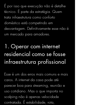
É por isso que execução não é detalhe 
técnico. É parte da estratégia. Quem 
trata infraestrutura como conforto 
doméstico está competindo em 
desvantagem. Definitivamente esse não é 
um mercado para amadores.
1. Operar com internet 
residencial como se fosse 
infraestrutura profissional
Esse é um dos erros mais comuns e mais 
caros. A internet da casa pode até 
parecer boa para streaming, reunião e 
uso cotidiano. Mas o que importa no 
scalping não é apenas velocidade 
contratada. É estabilidade, rota, 