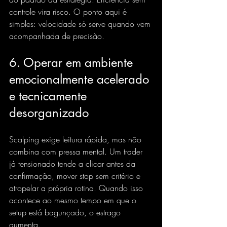
controle vira risco. O ponto aqui é 
simples: velocidade só serve quando vem 
acompanhada de precisão.
6. Operar em ambiente 
emocionalmente acelerado 
e tecnicamente 
desorganizado
Scalping exige leitura rápida, mas não 
combina com pressa mental. Um trader 
já tensionado tende a clicar antes da 
confirmação, mover stop sem critério e 
atropelar a própria rotina. Quando isso 
acontece ao mesmo tempo em que o 
setup está bagunçado, o estrago 
aumenta.