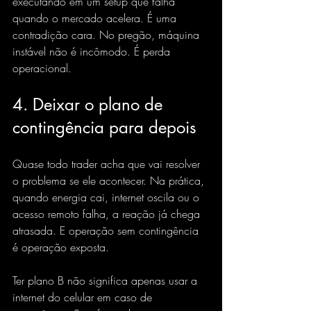
executando em um setup que falha 
quando o mercado acelera. É uma 
contradição cara. No pregão, máquina 
instável não é incômodo. É perda 
operacional.
4. Deixar o plano de 
contingência para depois
Quase todo trader acha que vai resolver 
o problema se ele acontecer. Na prática, 
quando energia cai, internet oscila ou o 
acesso remoto falha, a reação já chega 
atrasada. E operação sem contingência 
é operação exposta.
Ter plano B não significa apenas usar a 
internet do celular
 em caso de 