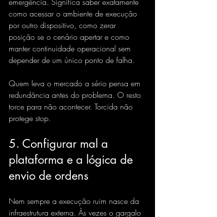
emergência. Significa saber exatamente 
como acessar o ambiente de execução 
por outro dispositivo, como zerar 
posição se o cenário apertar e como 
manter continuidade operacional sem 
depender de um único ponto de falha.
Quem leva o mercado a sério pensa em 
redundância antes do problema. O resto 
torce para não acontecer. Torcida não 
protege stop.
5. Configurar mal a 
plataforma e a lógica de 
envio de ordens
Nem sempre a execução ruim nasce da 
infraestrutura externa. Às vezes o gargalo 