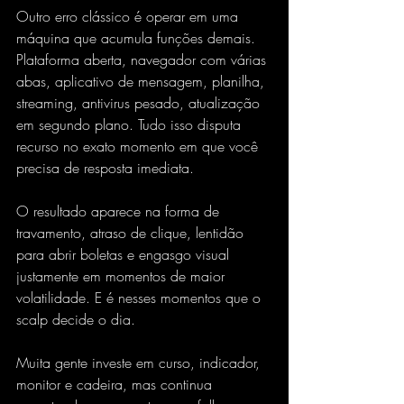
Outro erro clássico é operar em uma 
máquina que acumula funções demais. 
Plataforma aberta, navegador com várias 
abas, aplicativo de mensagem, planilha, 
streaming, antivirus pesado, atualização 
em segundo plano. Tudo isso disputa 
recurso no exato momento em que você 
precisa de resposta imediata.
O resultado aparece na forma de 
travamento, atraso de clique, lentidão 
para abrir boletas e engasgo visual 
justamente em momentos de maior 
volatilidade. E é nesses momentos que o 
scalp decide o dia.
Muita gente investe em curso, indicador, 
monitor e cadeira, mas continua 