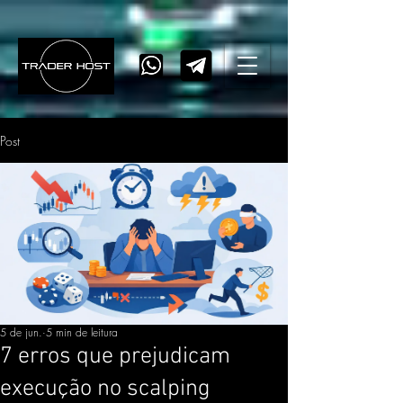
Post
5 de jun.
5 min de leitura
7 erros que prejudicam
execução no scalping