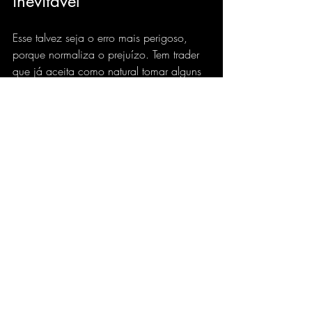
inevitável
Esse talvez seja o erro mais perigoso, 
porque normaliza o prejuízo. Tem trader 
que já aceita como natural tomar alguns 
ticks a mais na entrada, sofrer atraso na 
saída ou perder parte do movimento por 
instabilidade. Só que, quando essa 
perda vira rotina, ela deixa de ser 
exceção e entra na estrutura do resultado.
Claro que 
nem todo slippage é evitável
. 
Mercado rápido, liquidez mudando e 
evento de impacto sempre trazem algum 
nível de variação. Mas existe uma 
grande diferença entre o custo normal do 
mercado e o custo criado por uma 
operação mal estruturada.