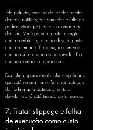
Tela poluída, excesso de janelas, alertas 
demais, notificações paralelas e falta de 
padrão visual prejudicam a tomada de 
decisão. Você passa a gastar energia 
com o ambiente, quando deveria gastar 
com o mercado. E execução ruim não 
começa só no cabo ou no servidor. Ela 
começa também no processo.
Disciplina operacional inclui simplificar o 
que está na sua frente. Se a sua estação 
de trading gera distração, atrito e 
dúvida, ela já está tirando performance.
7. Tratar slippage e falha 
de execução como custo 