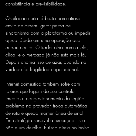
consistência e previsibilidade.
Oscilação curta já basta para atrasar 
envio de ordem, gerar perda de 
sincronismo com a plataforma ou impedir 
ajuste rápido em uma operação que 
andou contra. O trader olha para a tela, 
clica, e o mercado já não está mais lá. 
Depois chama isso de azar, quando na 
verdade foi fragilidade operacional.
Internet doméstica também sofre com 
fatores que fogem do seu controle 
imediato: congestionamento da região, 
problema no provedor, troca automática 
de rota e queda momentânea de sinal. 
Em estratégia sensível a execução, isso 
não é um detalhe. É risco direto no bolso.