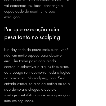
vai corroendo resultado, confiança e 
capacidade de repetir uma boa 
execução.
Por que execução ruim 
pesa tanto no scalping
No day trade de prazo mais curto, você 
não tem muito espaço para absorver 
erro. Um trader posicional ainda 
consegue sobreviver a alguns ticks extras 
de slippage sem desmontar toda a lógica 
da operação. No scalping, não. Se a 
entrada atrasa, se a saída patina ou se o 
stop demora a chegar, o que era 
vantagem estatística pode virar operação 
ruim em segundos.