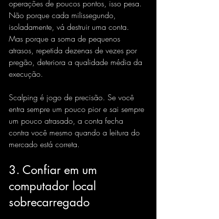
operações de poucos pontos, isso pesa. 
Não porque cada milissegundo, 
isoladamente, vá destruir uma conta. 
Mas porque a soma de pequenos 
atrasos, repetida dezenas de vezes por 
pregão, deteriora a qualidade média da 
execução.
Scalping é jogo de precisão. Se você 
entra sempre um pouco pior e sai sempre 
um pouco atrasado, a conta fecha 
contra você mesmo quando a leitura do 
mercado está correta.
3. Confiar em um 
computador local 
sobrecarregado