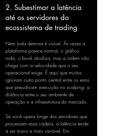
2. Subestimar a latência 
até os servidores do 
ecossistema de trading
Nem toda demora é visível. Às vezes a 
plataforma parece normal, o gráfico 
roda, o book atualiza, mas a ordem não 
chega com a velocidade que o seu 
operacional exige. É aqui que muitos 
ignoram outro ponto central entre os erros 
que prejudicam execução no scalping: a 
distância entre o seu ambiente de 
operação e a infraestrutura do mercado.
Se você opera longe dos servidores que 
processam essa cadeia, 
a latência tende 
a ser maior
 e mais variável. Em 