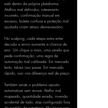
está dentro da própria plataforma. 
Atalhos mal definidos, roteamento 
incorreto, confirmação manual em 
excesso, boleta confusa e proteção mal 
ajustada criam atraso desnecessário.
No scalping, cada etapa extra entre 
decisão e envio aumenta a chance de 
erro. Um clique a mais, uma janela que 
pede confirmação, uma regra de 
automação mal calibrada. Em mercado 
lento, talvez isso passe. Em mercado 
rápido, isso vira diferença real de preço.
Também existe o problema oposto: 
automatizar sem revisar. Atalho mal 
mapeado, quantidade errada, inversão 
acidental de lado, stop configurado fora 
do padrão da estratégia. Eficiência sem 