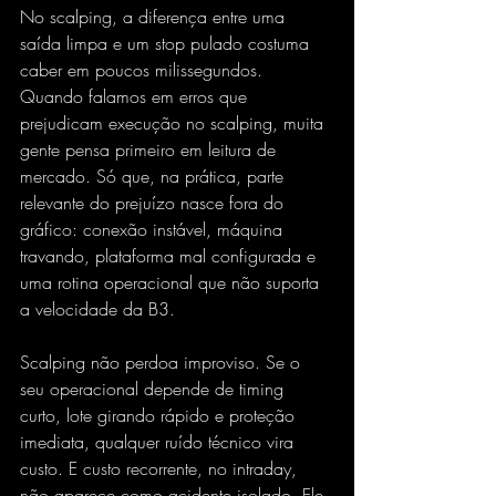
No scalping, a diferença entre uma 
saída limpa e um stop pulado costuma 
caber em poucos milissegundos. 
Quando falamos em erros que 
prejudicam execução no scalping, muita 
gente pensa primeiro em leitura de 
mercado. Só que, na prática, parte 
relevante do prejuízo nasce fora do 
gráfico: conexão instável, máquina 
travando, plataforma mal configurada e 
uma rotina operacional que não suporta 
a velocidade da B3.
Scalping não perdoa improviso. Se o 
seu operacional depende de timing 
curto, lote girando rápido e proteção 
imediata, qualquer ruído técnico vira 
custo. E custo recorrente, no intraday, 
não aparece como acidente isolado. Ele 